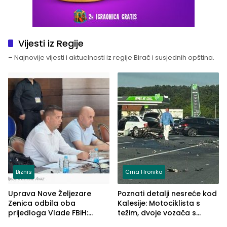
Vijesti iz Regije
– Najnovije vijesti i aktuelnosti iz regije Birač i susjednih opština.
Biznis
Crna Hronika
Uprava Nove Željezare
Poznati detalji nesreće kod
Zenica odbila oba
Kalesije: Motociklista s
prijedloga Vlade FBiH:
težim, dvoje vozača s
Ustrajni da je stečaj jedino
lakšim povredama