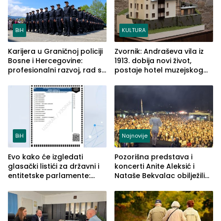
BiH
KULTURA
Karijera u Graničnoj policiji
Zvornik: Andraševa vila iz
Bosne i Hercegovine:
1913. dobija novi život,
profesionalni razvoj, rad sa
postaje hotel muzejskog
savremenom opremom i
tipa
služba građanima
BiH
Najnovije
Evo kako će izgledati
Pozorišna predstava i
glasački listići za državni i
koncerti Anite Aleksić i
entitetske parlamente:
Nataše Bekvalac obilježili
Najveće izmjene biće
četvrto veče Zvorničkog
vidljive na njima
ljeta (FOTO)