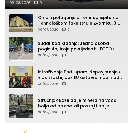
i služba građanima
06/08/2026
0
Onlajn polaganje prijemnog ispita na
Tehnološkom fakultetu u Zvorniku, 3.
septembra u 9.00 časova
30/07/2026
0
Sudar kod Kladnja: Jedna osoba
poginula, troje povrijeđenih (FOTO)
30/07/2026
0
Istraživanje Pod lupom: Nepovjerenje u
vlasti raste, dok EU ostaje simbol nade
građana
30/07/2026
0
Stručnjak kaže da je mineralna voda
bolja od obične, ali postoji i bolje
rješenje
30/07/2026
0