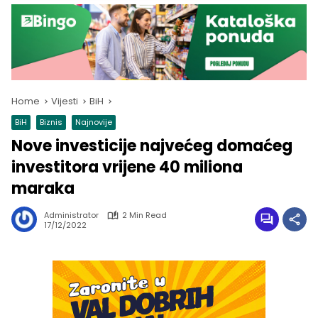
Home
Vijesti
BiH
BiH
Biznis
Najnovije
Nove investicije najvećeg domaćeg
investitora vrijene 40 miliona
maraka
Administrator
2 Min Read
17/12/2022