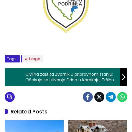
Tags:
bingo
Civilna zaštita Zvornik u pripravnom stanju:
Očekuje se izlivanje Drine u Karakaju, Tršiću i
Donjem Šepku (FOTO)
Related Posts