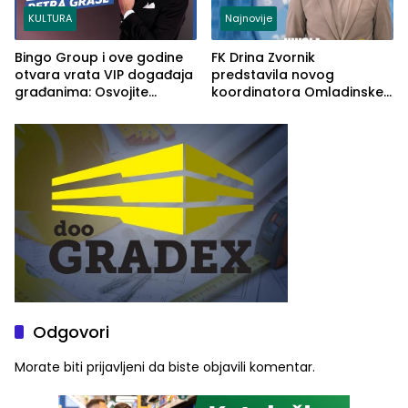
KULTURA
Najnovije
Bingo Group i ove godine
FK Drina Zvornik
otvara vrata VIP događaja
predstavila novog
građanima: Osvojite
koordinatora Omladinske
ulaznice za koncert Petra
škole
Graše
Odgovori
Morate biti
prijavljeni
da biste objavili komentar.