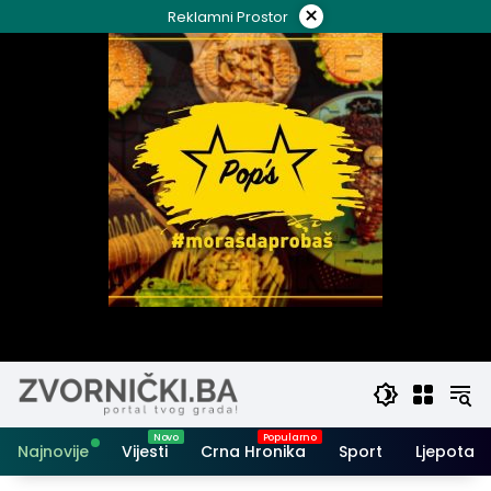
Skip
×
Reklamni Prostor
to
content
Najnovije
Vijesti
Crna Hronika
Sport
Ljepota i 