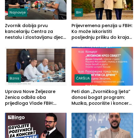
Najnovije
BiH
Zvornik dobija prvu
Prijevremena penzija u FBiH:
kancelariju Centra za
Ko može iskoristiti
nestalu i zlostavljanu djecu
posljednju priliku do kraja
u RS-u
2026. godine
Biznis
ČARŠIJA
Uprava Nove Željezare
Peti dan „Zvorničkog ljeta“
Zenica odbila oba
donosi bogat program:
prijedloga Vlade FBiH:
Muzika, pozorište i koncert
Ustrajni da je stečaj jedino
Stoje
rješenje