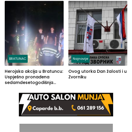
rješenje
BRATUNAC
Najnovije
Herojska akcija u Bratuncu:
Ovog utorka Dan žalosti i u
Uspješno pronađena
Zvorniku
sedamdesetogodišnja
Ivanka Lazić, rodom iz
Kravice.