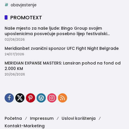
obavjestenje
PROMOTEXT
Naše mjesto za naše ljude: Bingo Group svojim
uposlenicima posvećuje posebno lijep festivalski
trenutak
02/08/2026
Meridianbet zvanični sponzor UFC Fight Night Belgrade
24/07/2026
MERIDIAN EXPANSE MASTERS: Lansiran pohod na fond od
2.000 KM
20/06/2026
Početna
Impressum
Uslovi korištenja
Kontakt-Marketing