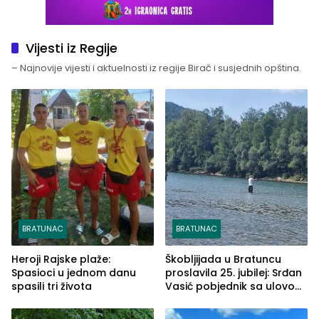
Vijesti iz Regije
– Najnovije vijesti i aktuelnosti iz regije Birač i susjednih opština.
BRATUNAC
BRATUNAC
Heroji Rajske plaže:
Škobljijada u Bratuncu
Spasioci u jednom danu
proslavila 25. jubilej: Srđan
spasili tri života
Vasić pobjednik sa ulovom
od 2.040 grama (FOTO)