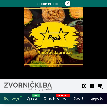
Skip
×
Reklamni Prostor
to
content
Najnovije
Vijesti
Crna Hronika
Sport
Ljepota i 