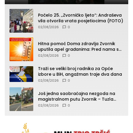
Počelo 25. „Zvorničko ljeto“: Andraševa
vila otvorila vrata posjetiocima (FOTO)
02/08/2026
0
Hitna pomoć Doma zdravlja Zvornik
uputila apel građanima: Pred nama su
temperature do 40°C, oprez zbog
02/08/2026
0
toplotnog udara
Traži se veliki broj radnika za Opće
izbore u BiH, angažman traje dva dana
02/08/2026
0
Još jedna saobraćajna nezgoda na
magistralnom putu Zvornik – Tuzla
(FOTO)
02/08/2026
0