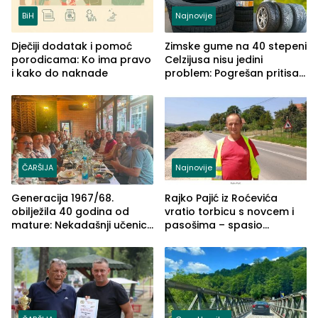
BiH
Najnovije
Dječiji dodatak i pomoć
Zimske gume na 40 stepeni
porodicama: Ko ima pravo
Celzijusa nisu jedini
i kako do naknade
problem: Pogrešan pritisak
može biti mnogo opasniji
ČARŠIJA
Najnovije
Generacija 1967/68.
Rajko Pajić iz Roćevića
obilježila 40 godina od
vratio torbicu s novcem i
mature: Nekadašnji učenici
pasošima – spasio
TŠC-a okupili se u Zvorniku
porodično ljetovanje u
(FOTO)
Grčkoj