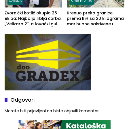
ČARŠIJA
Crna Hronika
Zvornički kotlić okupio 25
Krenuo preko granice
ekipa: Najbolja riblja čorba
prema BiH sa 20 kilograma
„Velizara 2“, a lovački gulaš
marihuane sakrivene u
„Red i Zaprska“ (FOTO)
automobilu
Odgovori
Morate biti
prijavljeni
da biste objavili komentar.