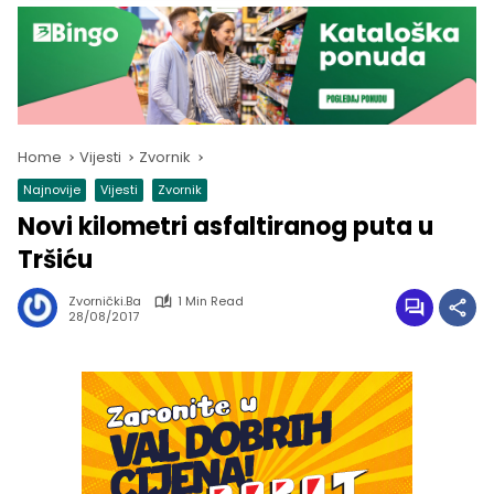
Home
Vijesti
Zvornik
Najnovije
Vijesti
Zvornik
Novi kilometri asfaltiranog puta u
Tršiću
Zvornički.ba
1 Min Read
28/08/2017