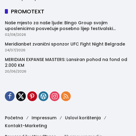
PROMOTEXT
Naše mjesto za naše ljude: Bingo Group svojim
uposlenicima posvećuje posebno lijep festivalski
trenutak
02/08/2026
Meridianbet zvanični sponzor UFC Fight Night Belgrade
24/07/2026
MERIDIAN EXPANSE MASTERS: Lansiran pohod na fond od
2.000 KM
20/06/2026
Početna
Impressum
Uslovi korištenja
Kontakt-Marketing