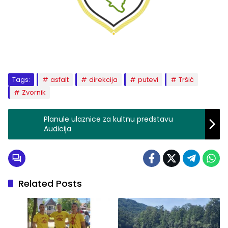
Tags:
asfalt
direkcija
putevi
Tršić
Zvornik
Planule ulaznice za kultnu predstavu
Audicija
Related Posts