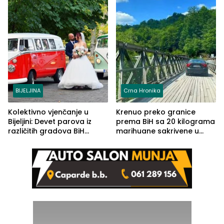
BIJELJINA
Crna Hronika
Kolektivno vjenčanje u
Krenuo preko granice
Bijeljini: Devet parova iz
prema BiH sa 20 kilograma
različitih gradova BiH
marihuane sakrivene u
izgovorilo sudbonosno da
automobilu