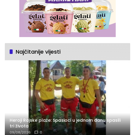
Najčitanije vijesti
Heroji Rajske plaže: Spasioci u jednom danu spasili
tri života
09/08/2026
0