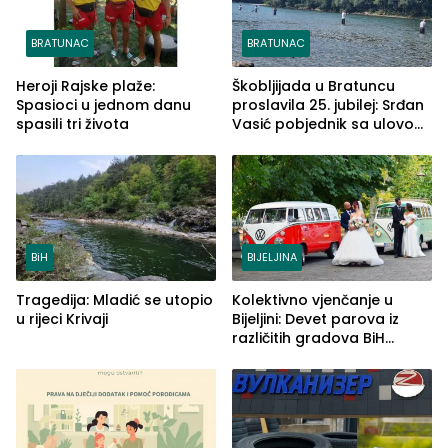
BRATUNAC
BRATUNAC
Heroji Rajske plaže:
Škobljijada u Bratuncu
Spasioci u jednom danu
proslavila 25. jubilej: Srđan
spasili tri života
Vasić pobjednik sa ulovom
od 2.040 grama (FOTO)
BiH
BIJELJINA
Tragedija: Mladić se utopio
Kolektivno vjenčanje u
u rijeci Krivaji
Bijeljini: Devet parova iz
različitih gradova BiH
izgovorilo sudbonosno da