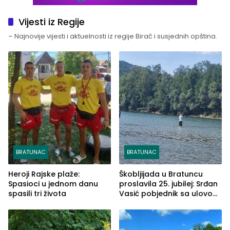
Vijesti iz Regije
– Najnovije vijesti i aktuelnosti iz regije Birač i susjednih opština.
BRATUNAC
BRATUNAC
Heroji Rajske plaže:
Škobljijada u Bratuncu
Spasioci u jednom danu
proslavila 25. jubilej: Srđan
spasili tri života
Vasić pobjednik sa ulovom
od 2.040 grama (FOTO)