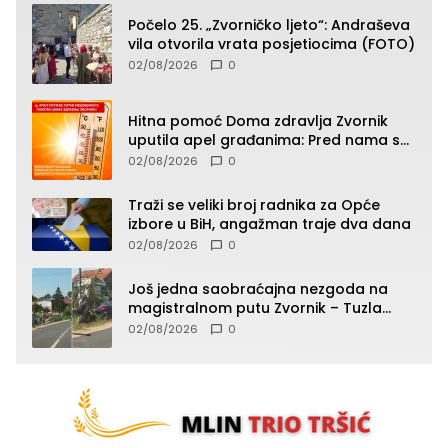
Počelo 25. „Zvorničko ljeto“: Andraševa
vila otvorila vrata posjetiocima (FOTO)
02/08/2026
0
Hitna pomoć Doma zdravlja Zvornik
uputila apel građanima: Pred nama su
temperature do 40°C, oprez zbog
02/08/2026
0
toplotnog udara
Traži se veliki broj radnika za Opće
izbore u BiH, angažman traje dva dana
02/08/2026
0
Još jedna saobraćajna nezgoda na
magistralnom putu Zvornik – Tuzla
(FOTO)
02/08/2026
0