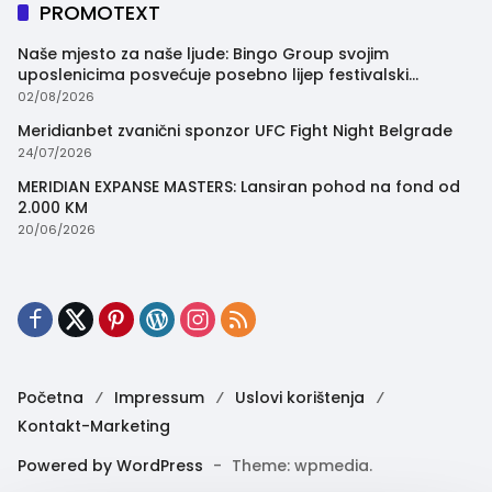
PROMOTEXT
Naše mjesto za naše ljude: Bingo Group svojim
uposlenicima posvećuje posebno lijep festivalski
trenutak
02/08/2026
Meridianbet zvanični sponzor UFC Fight Night Belgrade
24/07/2026
MERIDIAN EXPANSE MASTERS: Lansiran pohod na fond od
2.000 KM
20/06/2026
Početna
Impressum
Uslovi korištenja
Kontakt-Marketing
Powered by WordPress
-
Theme: wpmedia.