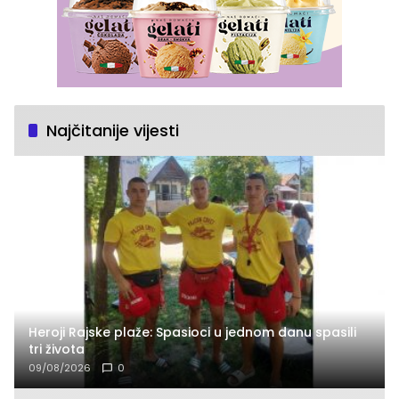
Najčitanije vijesti
Heroji Rajske plaže: Spasioci u jednom danu spasili
tri života
09/08/2026
0