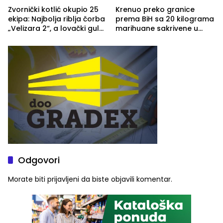
Zvornički kotlić okupio 25
Krenuo preko granice
ekipa: Najbolja riblja čorba
prema BiH sa 20 kilograma
„Velizara 2“, a lovački gulaš
marihuane sakrivene u
„Red i Zaprska“ (FOTO)
automobilu
Odgovori
Morate biti
prijavljeni
da biste objavili komentar.