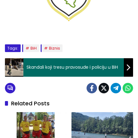
Tags:
BiH
Biznis
Skandali koji tresu pravosuđe i policiju u BiH
Related Posts