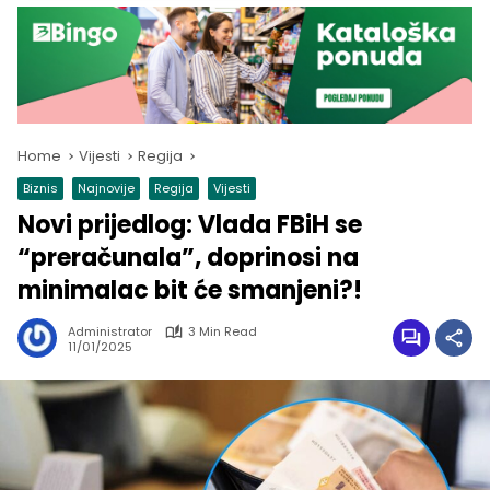
Home
Vijesti
Regija
Biznis
Najnovije
Regija
Vijesti
Novi prijedlog: Vlada FBiH se
“preračunala”, doprinosi na
minimalac bit će smanjeni?!
Administrator
3 Min Read
11/01/2025