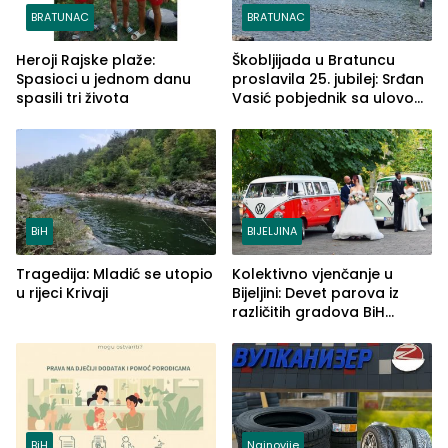
BRATUNAC
BRATUNAC
Heroji Rajske plaže:
Škobljijada u Bratuncu
Spasioci u jednom danu
proslavila 25. jubilej: Srđan
spasili tri života
Vasić pobjednik sa ulovom
od 2.040 grama (FOTO)
BiH
BIJELJINA
Tragedija: Mladić se utopio
Kolektivno vjenčanje u
u rijeci Krivaji
Bijeljini: Devet parova iz
različitih gradova BiH
izgovorilo sudbonosno da
BiH
Najnovije