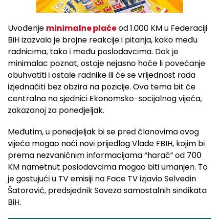
Uvođenje
minimalne plaće
od 1.000 KM u Federaciji
BiH izazvalo je brojne reakcije i pitanja, kako među
radnicima, tako i među poslodavcima. Dok je
minimalac poznat, ostaje nejasno hoće li povećanje
obuhvatiti i ostale radnike ili će se vrijednost rada
izjednačiti bez obzira na pozicije. Ova tema bit će
centralna na sjednici Ekonomsko-socijalnog vijeća,
zakazanoj za ponedjeljak.
Međutim, u ponedjeljak bi se pred članovima ovog
vijeća mogao naći novi prijedlog Vlade FBIH, kojim bi
prema nezvaničnim informacijama “harač” od 700
KM nametnut poslodavcima mogao biti umanjen. To
je gostujući u TV emisiji na Face TV izjavio Selvedin
Šatorović, predsjednik Saveza samostalnih sindikata
BiH.