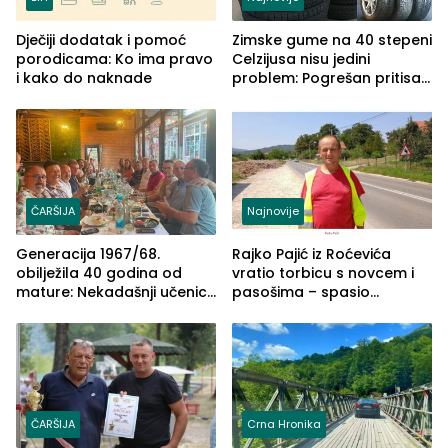
Dječiji dodatak i pomoć
Zimske gume na 40 stepeni
porodicama: Ko ima pravo
Celzijusa nisu jedini
i kako do naknade
problem: Pogrešan pritisak
može biti mnogo opasniji
ČARŠIJA
Najnovije
Generacija 1967/68.
Rajko Pajić iz Roćevića
obilježila 40 godina od
vratio torbicu s novcem i
mature: Nekadašnji učenici
pasošima – spasio
TŠC-a okupili se u Zvorniku
porodično ljetovanje u
(FOTO)
Grčkoj
ČARŠIJA
Crna Hronika