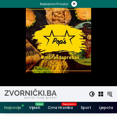
Skip
×
Reklamni Prostor
to
content
Najnovije
Vijesti
Crna Hronika
Sport
Ljepota i 