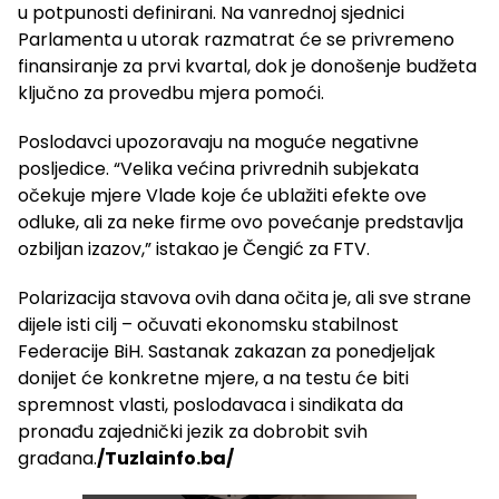
u potpunosti definirani. Na vanrednoj sjednici
Parlamenta u utorak razmatrat će se privremeno
finansiranje za prvi kvartal, dok je donošenje budžeta
ključno za provedbu mjera pomoći.
Poslodavci upozoravaju na moguće negativne
posljedice. “Velika većina privrednih subjekata
očekuje mjere Vlade koje će ublažiti efekte ove
odluke, ali za neke firme ovo povećanje predstavlja
ozbiljan izazov,” istakao je Čengić za FTV.
Polarizacija stavova ovih dana očita je, ali sve strane
dijele isti cilj – očuvati ekonomsku stabilnost
Federacije BiH. Sastanak zakazan za ponedjeljak
donijet će konkretne mjere, a na testu će biti
spremnost vlasti, poslodavaca i sindikata da
pronađu zajednički jezik za dobrobit svih
građana.
/Tuzlainfo.ba/