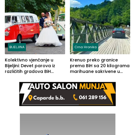
BIJELJINA
Crna Hronika
Kolektivno vjenčanje u
Krenuo preko granice
Bijeljini: Devet parova iz
prema BiH sa 20 kilograma
različitih gradova BiH
marihuane sakrivene u
izgovorilo sudbonosno da
automobilu