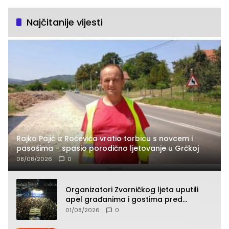
Najčitanije vijesti
Rajko Pajić iz Roćevića vratio torbicu s novcem i
pasošima – spasio porodično ljetovanje u Grčkoj
08/08/2026
0
Organizatori Zvorničkog ljeta uputili
apel građanima i gostima pred
početak koncertnog programa
01/08/2026
0