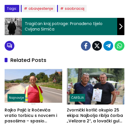
Tags:
obavjestenje
saobracaj
Tragičan kraj potrage: Pronađeno tijelo
Cvijana Simića
Related Posts
Najnovije
ČARŠIJA
Rajko Pajić iz Roćevića
Zvornički kotlić okupio 25
vratio torbicu s novcem i
ekipa: Najbolja riblja čorba
pasošima – spasio
„Velizara 2“, a lovački gulaš
porodično ljetovanje u
„Red i Zaprska“ (FOTO)