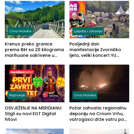
Grčkoj
Crna Hronika
Ljepota i zdravlje
Krenuo preko granice
Posljednji dan
prema BiH sa 20 kilograma
manifestacije Zvorničko
marihuane sakrivene u
ljeto, veliki koncert YU
automobilu
grupe zatvara program
ove godine
Najnovije
Crna Hronika
OSVJEŽENJE NA MERIDIANU:
Požar zahvatio regionalnu
Stigli su novi EGT Digital
deponiju na Crnom Vrhu,
hitovi
vatrogasci drže vatru pod
kontrolom (FOTO)