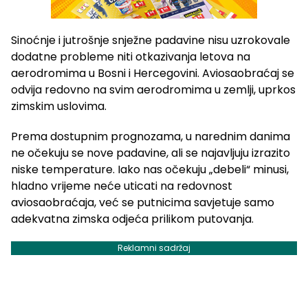
Sinoćnje i jutrošnje snježne padavine nisu uzrokovale
dodatne probleme niti otkazivanja letova na
aerodromima u Bosni i Hercegovini. Aviosaobraćaj se
odvija redovno na svim aerodromima u zemlji, uprkos
zimskim uslovima.
Prema dostupnim prognozama, u narednim danima
ne očekuju se nove padavine, ali se najavljuju izrazito
niske temperature. Iako nas očekuju „debeli“ minusi,
hladno vrijeme neće uticati na redovnost
aviosaobraćaja, već se putnicima savjetuje samo
adekvatna zimska odjeća prilikom putovanja.
Reklamni sadržaj