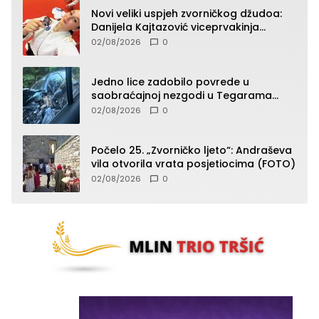
Novi veliki uspjeh zvorničkog džudoa:
Danijela Kajtazović viceprvakinja
Balkana u seniorskoj konkurenciji
02/08/2026
0
Jedno lice zadobilo povrede u
saobraćajnoj nezgodi u Tegarama
(FOTO)
02/08/2026
0
Počelo 25. „Zvorničko ljeto“: Andraševa
vila otvorila vrata posjetiocima (FOTO)
02/08/2026
0