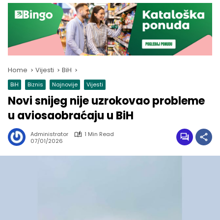
Home
Vijesti
BiH
BiH
Biznis
Najnovije
Vijesti
Novi snijeg nije uzrokovao probleme
u aviosaobraćaju u BiH
Administrator
1 Min Read
07/01/2026