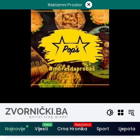
Skip
×
Reklamni Prostor
to
content
Najnovije
Vijesti
Crna Hronika
Sport
Ljepota i 