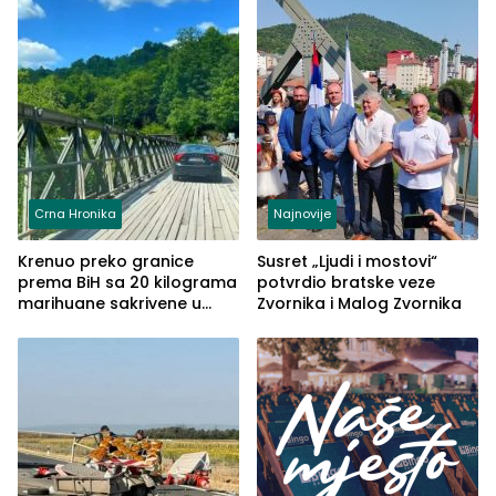
Crna Hronika
Najnovije
Krenuo preko granice
Susret „Ljudi i mostovi“
prema BiH sa 20 kilograma
potvrdio bratske veze
marihuane sakrivene u
Zvornika i Malog Zvornika
automobilu