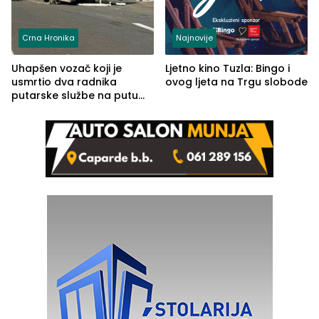
Crna Hronika
Najnovije
Uhapšen vozač koji je
Ljetno kino Tuzla: Bingo i
usmrtio dva radnika
ovog ljeta na Trgu slobode
putarske službe na putu
od Loznice prema Šapcu
(FOTO)