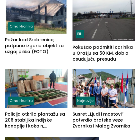
Crna Hronika
BiH
Požar kod Srebrenice,
potpuno izgorio objekt za
Pokušao podmititi carinika
uzgoj pilića (FOTO)
u Orašju sa 50 KM, dobio
osuđujuću presudu
Crna Hronika
Najnovije
Policija otkrila plantažu sa
Susret „Ljudi i mostovi“
206 stabljika indijske
potvrdio bratske veze
konoplje i kokain,
Zvornika i Malog Zvornika
uhapšena jedna osoba
(FOTO)