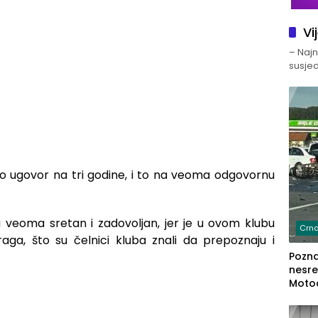
Vi
– Najno
susjed
o ugovor na tri godine, i to na veoma odgovornu
 veoma sretan i zadovoljan, jer je u ovom klubu
Crna
raga, što su čelnici kluba znali da prepoznaju i
Poznat
nesre
Motoc
dvoje
lakš