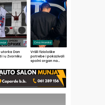
rodom iz Kravice.
ovije
Crna Hronika
 utorka Dan
Vršili fiziološke
i i u Zvorniku
potrebe i pokazivali
spolni organ na
javnom mjestu,
uslijedile kazne