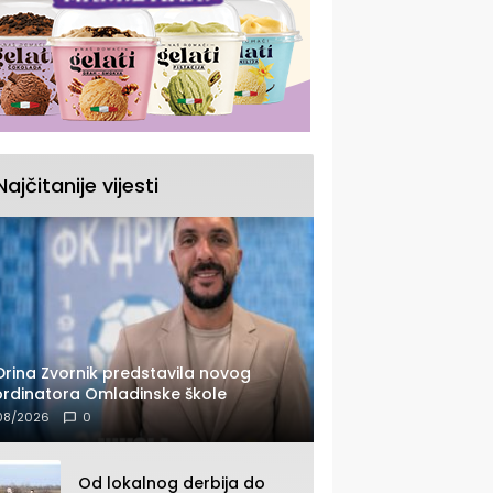
Najčitanije vijesti
Drina Zvornik predstavila novog
rdinatora Omladinske škole
08/2026
0
Od lokalnog derbija do