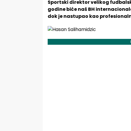
Sportski direktor velikog fudbal
godine biće naš BH internacionala
dok je nastupao kao profesionaln