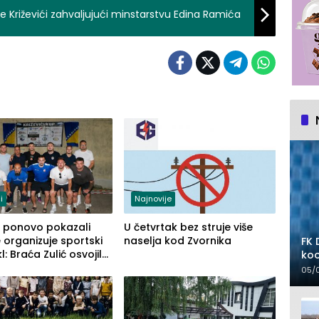
ole Križevići zahvaljujući minstarstvu Edina Ramića
i
Najnovije
ći ponovo pokazali
U četvrtak bez struje više
 organizuje sportski
naselja kod Zvornika
FK 
l: Braća Zulić osvojila
koo
ći kup 2026
05/