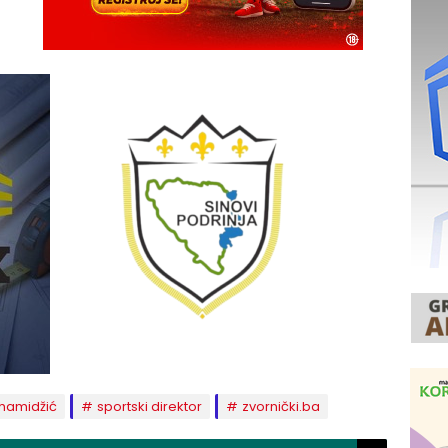
ihamidžić
sportski direktor
zvornički.ba