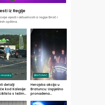
jesti iz Regije
vije vijesti i aktuelnosti iz regije Birač i
nih opština.
 Hronika
BRATUNAC
i detalji
Herojska akcija u
će kod Kalesije:
Bratuncu: Uspješno
iklista s težim,
pronađena
 vozača s
sedamdesetogodišnj
im povredama
a Ivanka Lazić,