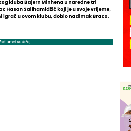
skog kluba Bajern Minhena u naredne tri
c Hasan Salihamidžić koji je u svoje vrijeme,
i igrač u ovom klubu, dobio nadimak Braco.
Reklamni sadržaj