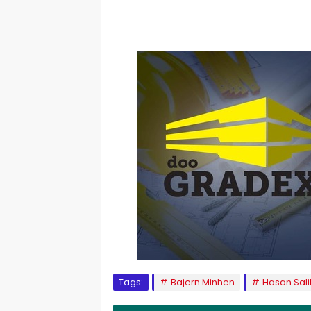
Tags:
Bajern Minhen
Hasan Sal