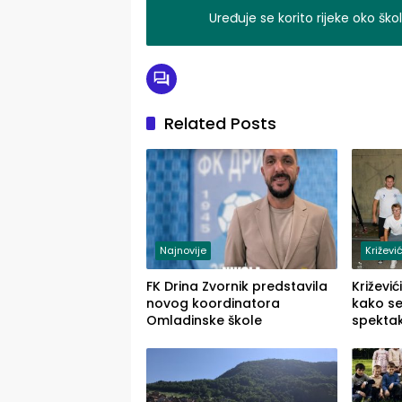
Uređuje se korito rijeke oko šk
Related Posts
Najnovije
Križević
FK Drina Zvornik predstavila
Križevi
novog koordinatora
kako se
Omladinske škole
spektak
Križevi