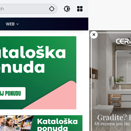
WEB
×