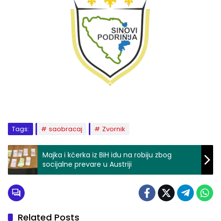
Tags:
saobracaj
Zvornik
Majka i kćerka iz BiH idu na robiju zbog
socijalne prevare u Austriji
Related Posts