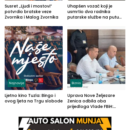
Susret „Ljudi i mostovi“
Uhapšen vozač koji je
potvrdio bratske veze
usmrtio dva radnika
Zvornika i Malog Zvornika
putarske službe na putu
od Loznice prema Šapcu
(FOTO)
Najnovije
Biznis
Ljetno kino Tuzla: Bingo i
Uprava Nove Željezare
ovog ljeta na Trgu slobode
Zenica odbila oba
prijedloga Vlade FBiH:
Ustrajni da je stečaj jedino
rješenje