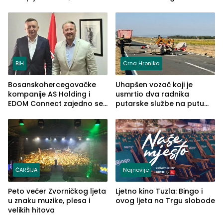
uhapšena jedna osoba
(FOTO)
BiH
Crna Hronika
Bosanskohercegovačke
Uhapšen vozač koji je
kompanije AS Holding i
usmrtio dva radnika
EDOM Connect zajedno se
putarske službe na putu
šire na tržište Maroka
od Loznice prema Šapcu
(FOTO)
ČARŠIJA
Najnovije
Peto večer Zvorničkog ljeta
Ljetno kino Tuzla: Bingo i
u znaku muzike, plesa i
ovog ljeta na Trgu slobode
velikih hitova