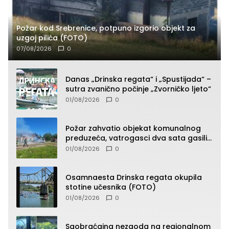
Požar kod Srebrenice, potpuno izgorio objekt za
uzgoj pilića (FOTO)
07/08/2026
0
Danas „Drinska regata“ i „Spustijada“ –
sutra zvanično počinje „Zvorničko ljeto“
01/08/2026
0
Požar zahvatio objekat komunalnog
preduzeća, vatrogasci dva sata gasili
vatru (FOTO)
01/08/2026
0
Osamnaesta Drinska regata okupila
stotine učesnika (FOTO)
01/08/2026
0
Saobraćajna nezgoda na regionalnom