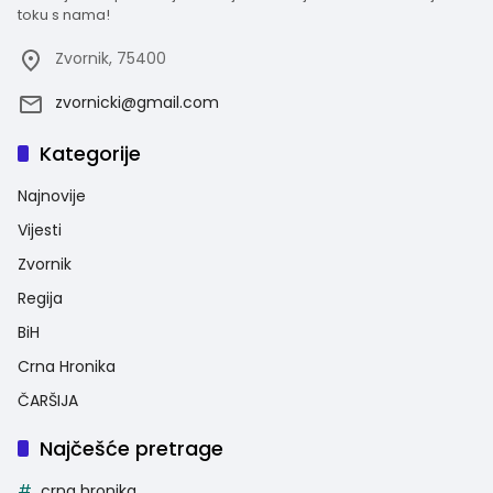
toku s nama!
Zvornik, 75400
zvornicki@gmail.com
Kategorije
Najnovije
Vijesti
Zvornik
Regija
BiH
Crna Hronika
ČARŠIJA
Najčešće pretrage
crna hronika