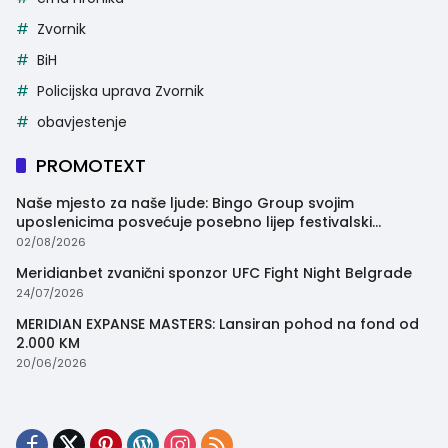
Zvornik
BiH
Policijska uprava Zvornik
obavjestenje
PROMOTEXT
Naše mjesto za naše ljude: Bingo Group svojim
uposlenicima posvećuje posebno lijep festivalski
trenutak
02/08/2026
Meridianbet zvanični sponzor UFC Fight Night Belgrade
24/07/2026
MERIDIAN EXPANSE MASTERS: Lansiran pohod na fond od
2.000 KM
20/06/2026