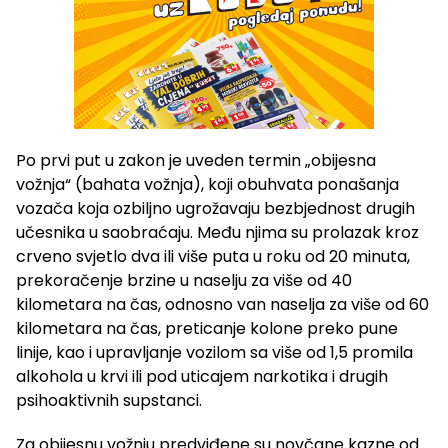
Po prvi put u zakon je uveden termin „obijesna
vožnja“ (bahata vožnja), koji obuhvata ponašanja
vozača koja ozbiljno ugrožavaju bezbjednost drugih
učesnika u saobraćaju. Među njima su prolazak kroz
crveno svjetlo dva ili više puta u roku od 20 minuta,
prekoračenje brzine u naselju za više od 40
kilometara na čas, odnosno van naselja za više od 60
kilometara na čas, preticanje kolone preko pune
linije, kao i upravljanje vozilom sa više od 1,5 promila
alkohola u krvi ili pod uticajem narkotika i drugih
psihoaktivnih supstanci.
Za obijesnu vožnju predviđene su novčane kazne od