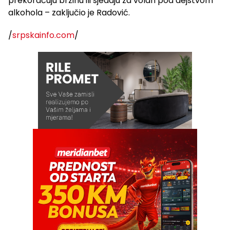
prekoračuju brzinu ili sjedaju za volan pod dejstvom
alkohola – zaključio je Radović.
/
srpskainfo.com
/