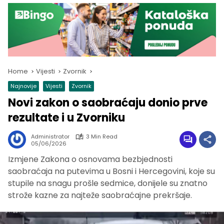
Home
Vijesti
Zvornik
Najnovije
Vijesti
Zvornik
Novi zakon o saobraćaju donio prve
rezultate i u Zvorniku
Administrator
3 Min Read
05/06/2026
Izmjene Zakona o osnovama bezbjednosti
saobraćaja na putevima u Bosni i Hercegovini, koje su
stupile na snagu prošle sedmice, donijele su znatno
strože kazne za najteže saobraćajne prekršaje.