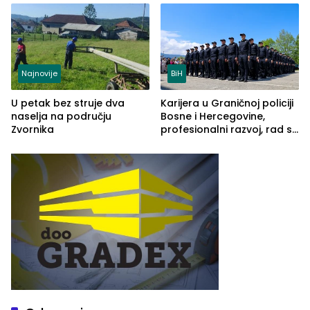
Najnovije
BiH
U petak bez struje dva
Karijera u Graničnoj policiji
naselja na području
Bosne i Hercegovine,
Zvornika
profesionalni razvoj, rad sa
savremenom opremom i
služba građanima