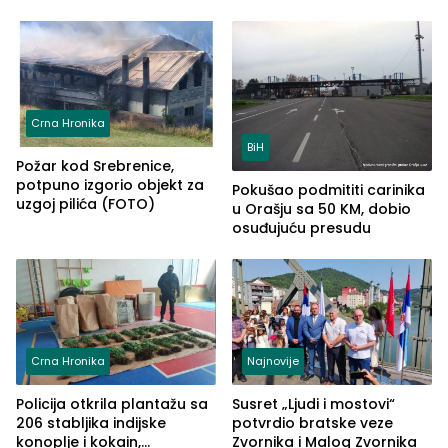
Crna Hronika
BiH
Požar kod Srebrenice,
potpuno izgorio objekt za
Pokušao podmititi carinika
uzgoj pilića (FOTO)
u Orašju sa 50 KM, dobio
osuđujuću presudu
Crna Hronika
Najnovije
Policija otkrila plantažu sa
Susret „Ljudi i mostovi“
206 stabljika indijske
potvrdio bratske veze
konoplje i kokain,
Zvornika i Malog Zvornika