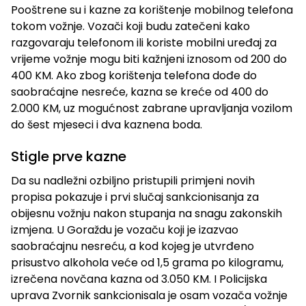
Pooštrene su i kazne za korištenje mobilnog telefona
tokom vožnje. Vozači koji budu zatečeni kako
razgovaraju telefonom ili koriste mobilni uređaj za
vrijeme vožnje mogu biti kažnjeni iznosom od 200 do
400 KM. Ako zbog korištenja telefona dođe do
saobraćajne nesreće, kazna se kreće od 400 do
2.000 KM, uz mogućnost zabrane upravljanja vozilom
do šest mjeseci i dva kaznena boda.
Stigle prve kazne
Da su nadležni ozbiljno pristupili primjeni novih
propisa pokazuje i prvi slučaj sankcionisanja za
obijesnu vožnju nakon stupanja na snagu zakonskih
izmjena. U Goraždu je vozaču koji je izazvao
saobraćajnu nesreću, a kod kojeg je utvrđeno
prisustvo alkohola veće od 1,5 grama po kilogramu,
izrečena novčana kazna od 3.050 KM. I Policijska
uprava Zvornik sankcionisala je osam vozača vožnje