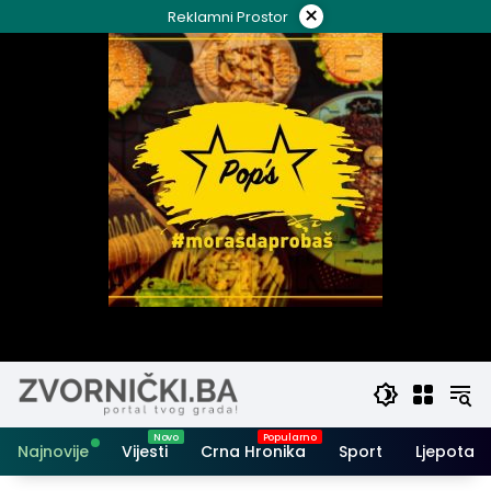
Skip
×
Reklamni Prostor
to
content
Najnovije
Vijesti
Crna Hronika
Sport
Ljepota i 