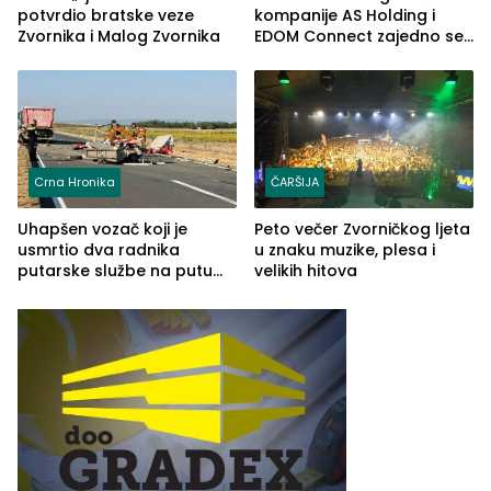
potvrdio bratske veze
kompanije AS Holding i
Zvornika i Malog Zvornika
EDOM Connect zajedno se
šire na tržište Maroka
Crna Hronika
ČARŠIJA
Uhapšen vozač koji je
Peto večer Zvorničkog ljeta
usmrtio dva radnika
u znaku muzike, plesa i
putarske službe na putu
velikih hitova
od Loznice prema Šapcu
(FOTO)