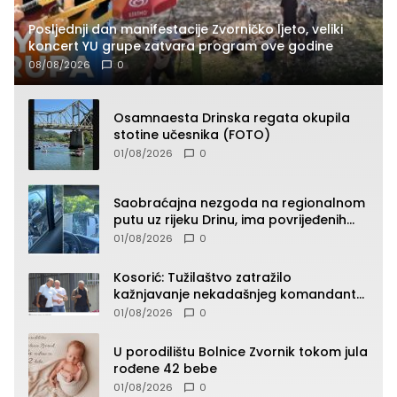
Posljednji dan manifestacije Zvorničko ljeto, veliki
koncert YU grupe zatvara program ove godine
08/08/2026
0
Osamnaesta Drinska regata okupila
stotine učesnika (FOTO)
01/08/2026
0
Saobraćajna nezgoda na regionalnom
putu uz rijeku Drinu, ima povrijeđenih
lica (FOTO)
01/08/2026
0
Kosorić: Tužilaštvo zatražilo
kažnjavanje nekadašnjeg komandanta
Vlaseničke brigade
01/08/2026
0
U porodilištu Bolnice Zvornik tokom jula
rođene 42 bebe
01/08/2026
0