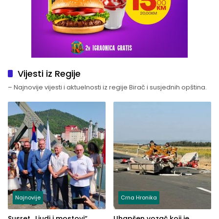
Vijesti iz Regije
– Najnovije vijesti i aktuelnosti iz regije Birač i susjednih opština.
Najnovije
Crna Hronika
Susret „Ljudi i mostovi“
Uhapšen vozač koji je