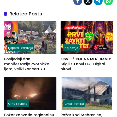
Related Posts
Ljepota i zdravlje
Najnovije
Posljednji dan
OSVJEŽENJE NA MERIDIANU:
manifestacije Zvorničko
Stigli su novi EGT Digital
ljeto, veliki koncert YU
hitovi
grupe zatvara program
ove godine
Crna Hronika
Crna Hronika
Požar zahvatio regionalnu
Požar kod Srebrenice,