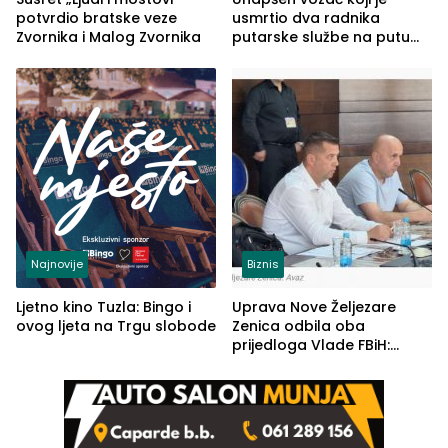
potvrdio bratske veze
usmrtio dva radnika
Zvornika i Malog Zvornika
putarske službe na putu
od Loznice prema Šapcu
(FOTO)
Najnovije
Biznis
Ljetno kino Tuzla: Bingo i
Uprava Nove Željezare
ovog ljeta na Trgu slobode
Zenica odbila oba
prijedloga Vlade FBiH:
Ustrajni da je stečaj jedino
rješenje