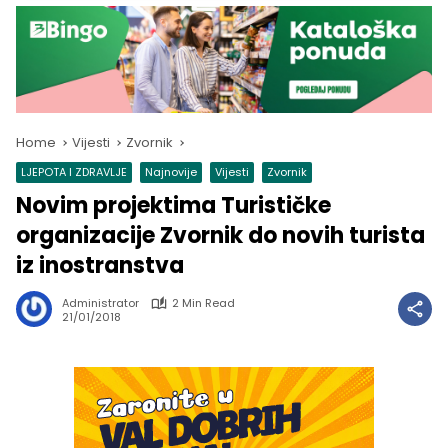
Home
Vijesti
Zvornik
LJEPOTA I ZDRAVLJE
Najnovije
Vijesti
Zvornik
Novim projektima Turističke
organizacije Zvornik do novih turista
iz inostranstva
Administrator
2 Min Read
21/01/2018