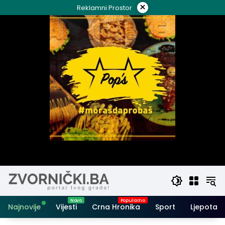
Skip
×
Reklamni Prostor
to
content
Najnovije
Vijesti
Crna Hronika
Sport
Ljepota i 