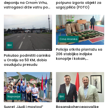
deponiju na Crnom Vrhu,
potpuno izgorio objekt za
vatrogasci drže vatru pod
uzgoj pilića (FOTO)
kontrolom (FOTO)
Crna Hronika
BiH
Policija otkrila plantažu sa
206 stabljika indijske
Pokušao podmititi carinika
konoplje i kokain,
u Orašju sa 50 KM, dobio
uhapšena jedna osoba
osuđujuću presudu
(FOTO)
Najnovije
BiH
Susret „Ljudi i mostovi“
Bosanskohercegovačke