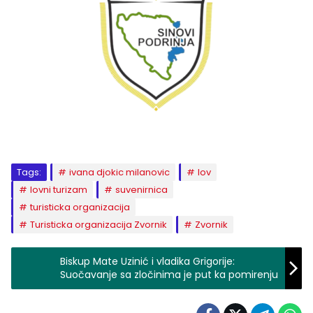
Tags:
ivana djokic milanovic
lov
lovni turizam
suvenirnica
turisticka organizacija
Turisticka organizacija Zvornik
Zvornik
Biskup Mate Uzinić i vladika Grigorije:
Suočavanje sa zločinima je put ka pomirenju