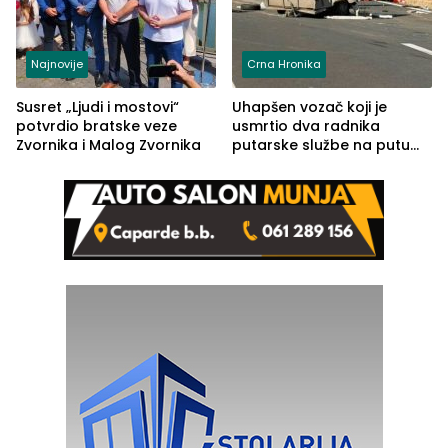
Najnovije
Crna Hronika
Susret „Ljudi i mostovi“
Uhapšen vozač koji je
potvrdio bratske veze
usmrtio dva radnika
Zvornika i Malog Zvornika
putarske službe na putu
od Loznice prema Šapcu
(FOTO)