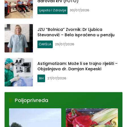
darovali krv (FOTO)
Ljepota I Zdravlje
30/07/2026
JZU ”Bolnica” Zvornik: Dr Ljubica
Stevanović – Bela ispraćena u penziju
ČARŠIJA
29/07/2026
Astigmatizam: Može li se trajno riješiti –
Objašnjava dr. Damjan Kepeski
BiH
27/07/2026
Poljoprivreda