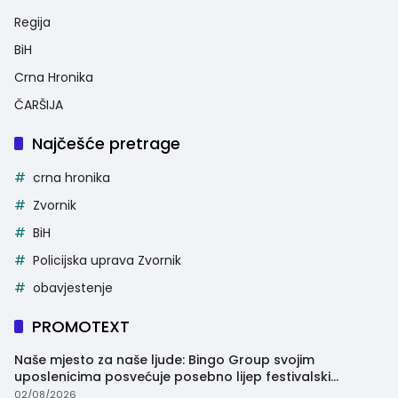
Regija
BiH
Crna Hronika
ČARŠIJA
Najčešće pretrage
crna hronika
Zvornik
BiH
Policijska uprava Zvornik
obavjestenje
PROMOTEXT
Naše mjesto za naše ljude: Bingo Group svojim
uposlenicima posvećuje posebno lijep festivalski
trenutak
02/08/2026