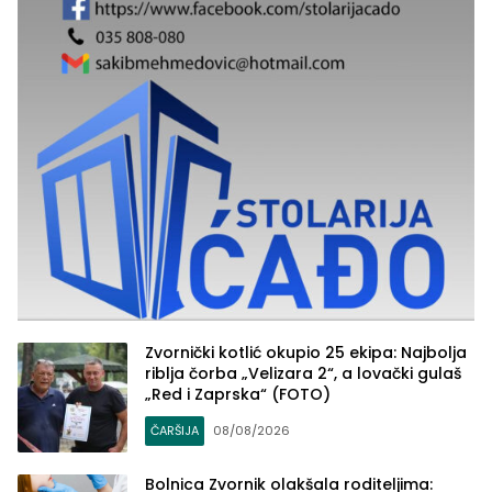
Zvornički kotlić okupio 25 ekipa: Najbolja
riblja čorba „Velizara 2“, a lovački gulaš
„Red i Zaprska“ (FOTO)
ČARŠIJA
08/08/2026
Bolnica Zvornik olakšala roditeljima: