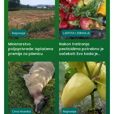
Najnovije
LJEPOTA I ZDRAVLJE
Ministarstvo
Nakon tretiranja
poljoprivrede: Isplaćena
pesticidima potrebno je
premija za pšenicu
sačekati: Evo kada je
voće i povrće bezbjedno
za jelo
Crna Hronika
Najnovije