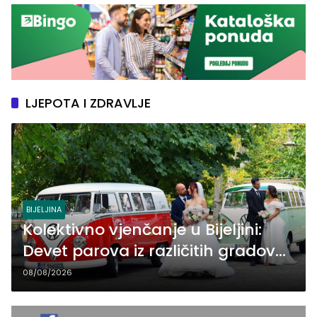
LJEPOTA I ZDRAVLJE
BIJELJINA
Kolektivno vjenčanje u Bijeljini:
Devet parova iz različitih gradova
BiH izgovorilo sudbonosno da
08/08/2026