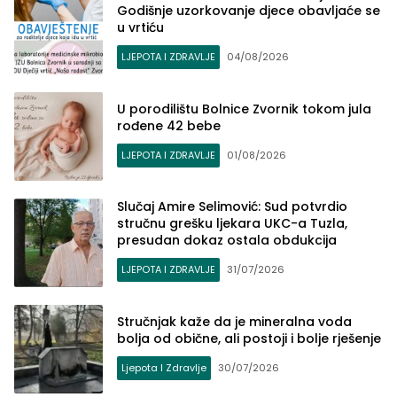
Godišnje uzorkovanje djece obavljaće se
u vrtiću
LJEPOTA I ZDRAVLJE
04/08/2026
U porodilištu Bolnice Zvornik tokom jula
rođene 42 bebe
LJEPOTA I ZDRAVLJE
01/08/2026
Slučaj Amire Selimović: Sud potvrdio
stručnu grešku ljekara UKC-a Tuzla,
presudan dokaz ostala obdukcija
LJEPOTA I ZDRAVLJE
31/07/2026
Stručnjak kaže da je mineralna voda
bolja od obične, ali postoji i bolje rješenje
Ljepota I Zdravlje
30/07/2026