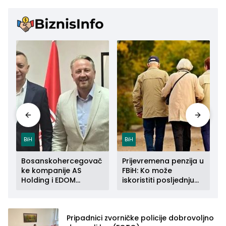
BiH
BiH
Bosanskohercegovač
Prijevremena penzija u
ke kompanije AS
FBiH: Ko može
Holding i EDOM
iskoristiti posljednju
a
Connect zajedno se
priliku do kraja 2026.
šire na tržište Maroka
godine
Pripadnici zvorničke policije dobrovoljno