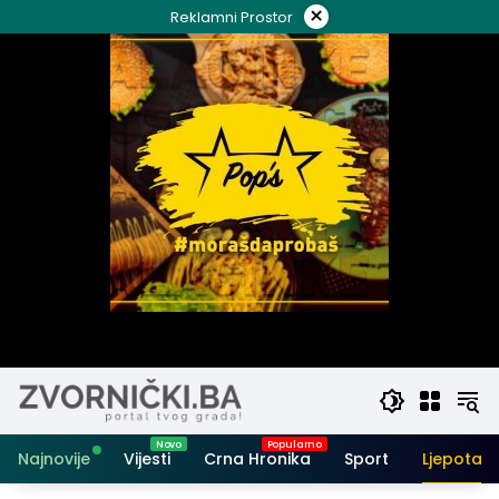
Skip
×
Reklamni Prostor
to
content
Najnovije
Vijesti
Crna Hronika
Sport
Ljepota i 