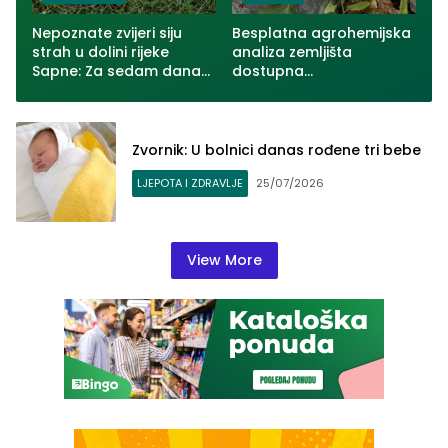
Nepoznate zvijeri siju
Besplatna agrohemijska
strah u dolini rijeke
analiza zemljišta
Sapne: Za sedam dana
dostupna
usmrćeno više od 30
poljoprivrednicima u
ovaca u dva zvornička
Zvorniku
naselja (VIDEO)
Zvornik: U bolnici danas rođene tri bebe
LJEPOTA I ZDRAVLJE
25/07/2026
View More