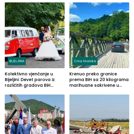
BIJELJINA
Crna Hronika
Kolektivno vjenčanje u
Krenuo preko granice
Bijeljini: Devet parova iz
prema BiH sa 20 kilograma
različitih gradova BiH
marihuane sakrivene u
izgovorilo sudbonosno da
automobilu