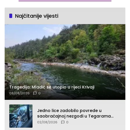
Najčitanije vijesti
Tragedija: Mladić se utopio u rijeci Krivaji
08/08/2026
0
Jedno lice zadobilo povrede u
saobraćajnoj nezgodi u Tegarama
(FOTO)
02/08/2026
0