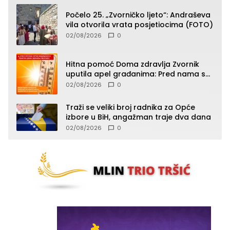
Počelo 25. „Zvorničko ljeto“: Andraševa
vila otvorila vrata posjetiocima (FOTO)
02/08/2026
0
Hitna pomoć Doma zdravlja Zvornik
uputila apel građanima: Pred nama su
temperature do 40°C, oprez zbog
02/08/2026
0
toplotnog udara
Traži se veliki broj radnika za Opće
izbore u BiH, angažman traje dva dana
02/08/2026
0