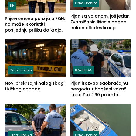
Crna Hronika
BiH
Pijan za volanom, još jedan
Prijevremena penzija u FBiH:
Zvorničanin lišen slobode
Ko može iskoristiti
nakon alkotestiranja
posljednju priliku do kraja
2026. godine
Crna Hronika
BRATUNAC
Novi prekršajni nalog zbog
Pijan izazvao saobraćajnu
fizičkog napada
nezgodu, uhapšeni vozač
imao čak 1,90 promila
alkohola u krvi
Crna Hronika
Crna Hronika