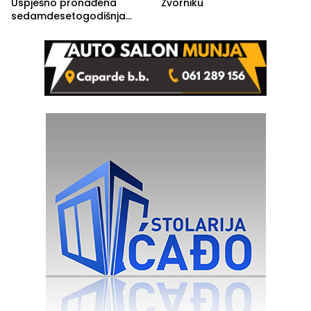
Uspješno pronađena
Zvorniku
sedamdesetogodišnja
Ivanka Lazić, rodom iz
Kravice.