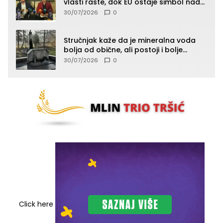
vlasti raste, dok EU ostaje simbol nade
građana
30/07/2026
0
Stručnjak kaže da je mineralna voda
bolja od obične, ali postoji i bolje
rješenje
30/07/2026
0
Click here