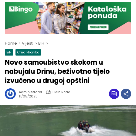
Home
Vijesti
BiH
BiH
Crna Hronika
Novo samoubistvo skokom u
nabujalu Drinu, beživotno tijelo
izvučeno u drugoj opštini
Administrator
1 Min Read
11/05/2023