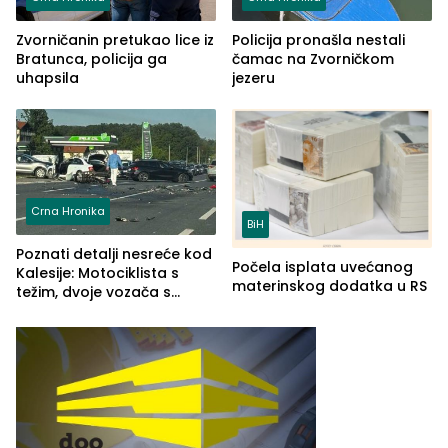
Zvorničanin pretukao lice iz
Policija pronašla nestali
Bratunca, policija ga
čamac na Zvorničkom
uhapsila
jezeru
Crna Hronika
BiH
Poznati detalji nesreće kod
Počela isplata uvećanog
Kalesije: Motociklista s
materinskog dodatka u RS
težim, dvoje vozača s
lakšim povredama