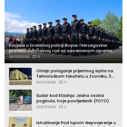
Karijera u Graničnoj policiji Bosne i Hercegovine:
profesionalni razvoj, rad sa savremenom opremom
i služba građanima
06/08/2026
0
Onlajn polaganje prijemnog ispita na
Tehnološkom fakultetu u Zvorniku, 3.
septembra u 9.00 časova
30/07/2026
0
Sudar kod Kladnja: Jedna osoba
poginula, troje povrijeđenih (FOTO)
30/07/2026
0
Istraživanje Pod lupom: Nepovjerenje u