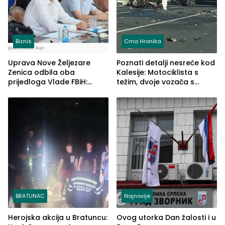
Biznis
Crna Hronika
Uprava Nove Željezare
Poznati detalji nesreće kod
Zenica odbila oba
Kalesije: Motociklista s
prijedloga Vlade FBiH:
težim, dvoje vozača s
Ustrajni da je stečaj jedino
lakšim povredama
rješenje
BRATUNAC
Najnovije
Herojska akcija u Bratuncu:
Ovog utorka Dan žalosti i u