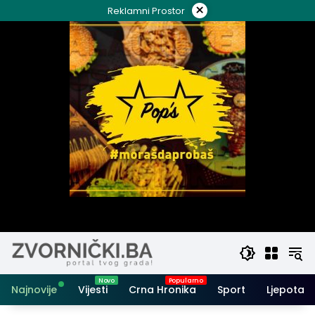
Skip
×
Reklamni Prostor
to
content
Najnovije
Vijesti
Crna Hronika
Sport
Ljepota i 