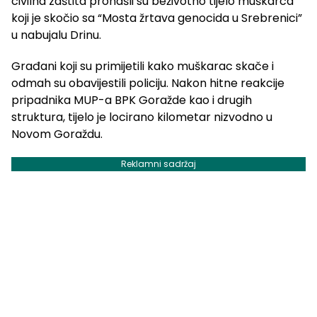
civilna zaštita pronašli su beživotno tijelo muškarca
koji je skočio sa “Mosta žrtava genocida u Srebrenici”
u nabujalu Drinu.
Građani koji su primijetili kako muškarac skače i
odmah su obavijestili policiju. Nakon hitne reakcije
pripadnika MUP-a BPK Goražde kao i drugih
struktura, tijelo je locirano kilometar nizvodno u
Novom Goraždu.
Reklamni sadržaj