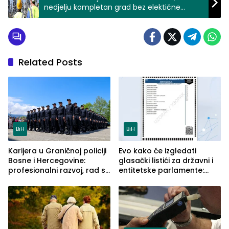
nedjelju kompletan grad bez elektične
energije
Related Posts
BiH
BiH
Karijera u Graničnoj policiji
Evo kako će izgledati
Bosne i Hercegovine:
glasački listići za državni i
profesionalni razvoj, rad sa
entitetske parlamente:
savremenom opremom i
Najveće izmjene biće
služba građanima
vidljive na njima