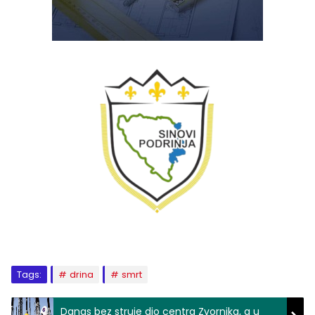
Tags:
drina
smrt
Danas bez struje dio centra Zvornika, a u