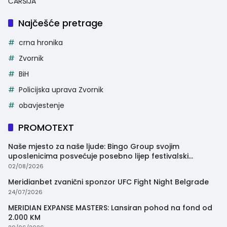
ČARŠIJA
Najčešće pretrage
crna hronika
Zvornik
BiH
Policijska uprava Zvornik
obavjestenje
PROMOTEXT
Naše mjesto za naše ljude: Bingo Group svojim
uposlenicima posvećuje posebno lijep festivalski
trenutak
02/08/2026
Meridianbet zvanični sponzor UFC Fight Night Belgrade
24/07/2026
MERIDIAN EXPANSE MASTERS: Lansiran pohod na fond od
2.000 KM