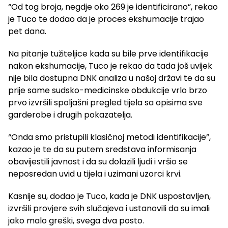
“Od tog broja, negdje oko 269 je identificirano”, rekao
je Tuco te dodao da je proces ekshumacije trajao
pet dana.
Na pitanje tužiteljice kada su bile prve identifikacije
nakon ekshumacije, Tuco je rekao da tada još uvijek
nije bila dostupna DNK analiza u našoj državi te da su
prije same sudsko-medicinske obdukcije vrlo brzo
prvo izvršili spoljašni pregled tijela sa opisima sve
garderobe i drugih pokazatelja.
“Onda smo pristupili klasičnoj metodi identifikacije”,
kazao je te da su putem sredstava informisanja
obavijestili javnost i da su dolazili ljudi i vršio se
neposredan uvid u tijela i uzimani uzorci krvi.
Kasnije su, dodao je Tuco, kada je DNK uspostavljen,
izvršili provjere svih slučajeva i ustanovili da su imali
jako malo greški, svega dva posto.