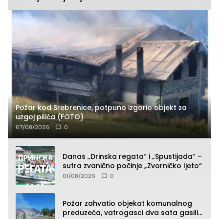
Požar kod Srebrenice, potpuno izgorio objekt za
uzgoj pilića (FOTO)
07/08/2026
0
Danas „Drinska regata“ i „Spustijada“ –
sutra zvanično počinje „Zvorničko ljeto“
01/08/2026
0
Požar zahvatio objekat komunalnog
preduzeća, vatrogasci dva sata gasili