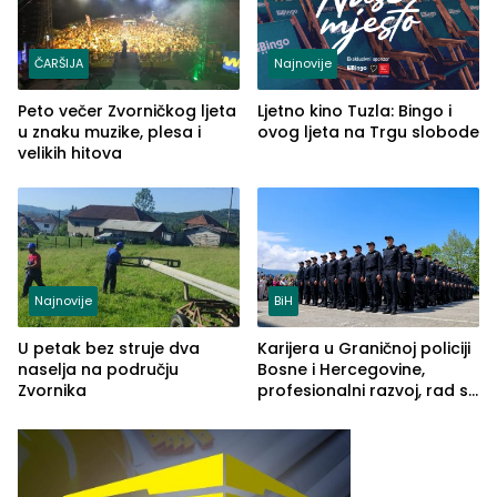
ČARŠIJA
Najnovije
Peto večer Zvorničkog ljeta
Ljetno kino Tuzla: Bingo i
u znaku muzike, plesa i
ovog ljeta na Trgu slobode
velikih hitova
Najnovije
BiH
U petak bez struje dva
Karijera u Graničnoj policiji
naselja na području
Bosne i Hercegovine,
Zvornika
profesionalni razvoj, rad sa
savremenom opremom i
služba građanima