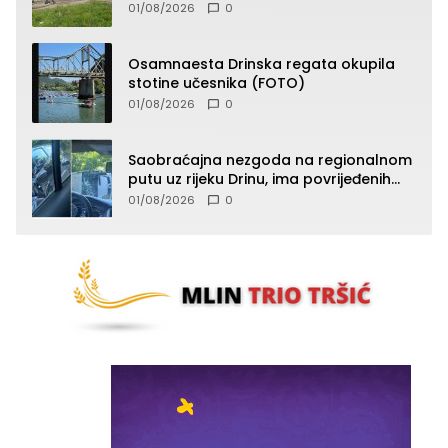
vatru (FOTO)
01/08/2026
0
Osamnaesta Drinska regata okupila
stotine učesnika (FOTO)
01/08/2026
0
Saobraćajna nezgoda na regionalnom
putu uz rijeku Drinu, ima povrijeđenih
lica (FOTO)
01/08/2026
0