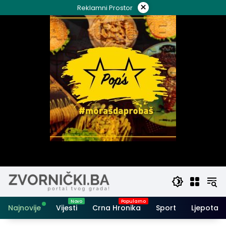
Skip
×
Reklamni Prostor
to
content
Najnovije
Vijesti
Crna Hronika
Sport
Ljepota i 