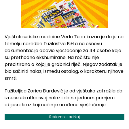
Vještak sudske medicine Vedo Tuco kazao je da je na
temelju naredbe Tužilaštva BiH a na osnovu
dokumentacije obavio vještačenje za 44 osobe koje
su prethodno ekshumirane. Na ročištu nije
precizirano o kojoj je grobnici riječ. Njegov zadatak je
bio sačiniti nalaz, između ostalog, o karakteru njihove
smrti.
Tužiteljica Zorica Đurđević je od vještaka zatražila da
iznese ukratko svoj nalaz i da na jednom primjeru
objasni kroz koji način je urađeno vještačenje.
Reklamni sadržaj