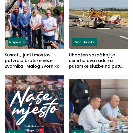
Najnovije
Crna Hronika
Susret „Ljudi i mostovi“
Uhapšen vozač koji je
potvrdio bratske veze
usmrtio dva radnika
Zvornika i Malog Zvornika
putarske službe na putu
od Loznice prema Šapcu
(FOTO)