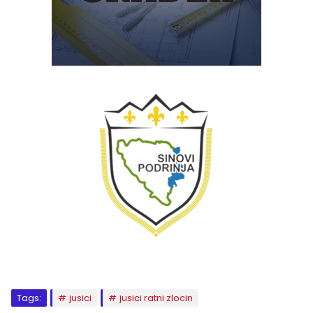
Tags:
jusici
jusici ratni zlocin