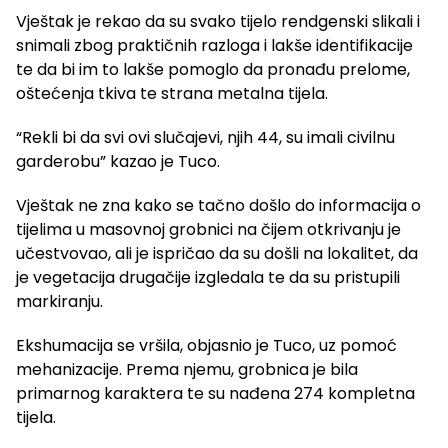
Vještak je rekao da su svako tijelo rendgenski slikali i
snimali zbog praktičnih razloga i lakše identifikacije
te da bi im to lakše pomoglo da pronađu prelome,
oštećenja tkiva te strana metalna tijela.
“Rekli bi da svi ovi slučajevi, njih 44, su imali civilnu
garderobu” kazao je Tuco.
Vještak ne zna kako se tačno došlo do informacija o
tijelima u masovnoj grobnici na čijem otkrivanju je
učestvovao, ali je ispričao da su došli na lokalitet, da
je vegetacija drugačije izgledala te da su pristupili
markiranju.
Ekshumacija se vršila, objasnio je Tuco, uz pomoć
mehanizacije. Prema njemu, grobnica je bila
primarnog karaktera te su nađena 274 kompletna
tijela.