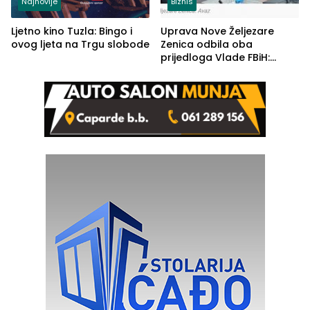
Najnovije
Biznis
Ljetno kino Tuzla: Bingo i
Uprava Nove Željezare
ovog ljeta na Trgu slobode
Zenica odbila oba
prijedloga Vlade FBiH:
Ustrajni da je stečaj jedino
rješenje