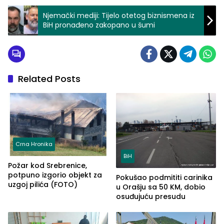
Njemački mediji: Tijelo otetog biznismena iz
BiH pronađeno zakopano u šumi
Related Posts
Crna Hronika
BiH
Požar kod Srebrenice,
potpuno izgorio objekt za
Pokušao podmititi carinika
uzgoj pilića (FOTO)
u Orašju sa 50 KM, dobio
osuđujuću presudu