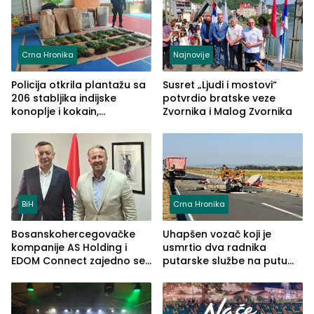
Crna Hronika
Najnovije
Policija otkrila plantažu sa
Susret „Ljudi i mostovi“
206 stabljika indijske
potvrdio bratske veze
konoplje i kokain,
Zvornika i Malog Zvornika
uhapšena jedna osoba
(FOTO)
BiH
Crna Hronika
Bosanskohercegovačke
Uhapšen vozač koji je
kompanije AS Holding i
usmrtio dva radnika
EDOM Connect zajedno se
putarske službe na putu
šire na tržište Maroka
od Loznice prema Šapcu
(FOTO)