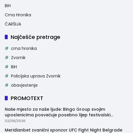
BiH
Crna Hronika
ČARŠIJA
Najčešće pretrage
crna hronika
Zvornik
BiH
Policijska uprava Zvornik
obavjestenje
PROMOTEXT
Naše mjesto za naše ljude: Bingo Group svojim
uposlenicima posvećuje posebno lijep festivalski
trenutak
02/08/2026
Meridianbet zvanični sponzor UFC Fight Night Belgrade