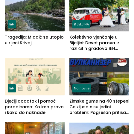
BiH
BIJELJINA
Tragedija: Mladić se utopio
Kolektivno vjenčanje u
u rijeci Krivaji
Bijeljini: Devet parova iz
različitih gradova BiH
izgovorilo sudbonosno da
BiH
Najnovije
Dječiji dodatak i pomoć
Zimske gume na 40 stepeni
porodicama: Ko ima pravo
Celzijusa nisu jedini
i kako do naknade
problem: Pogrešan pritisak
može biti mnogo opasniji