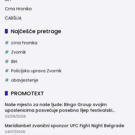
Crna Hronika
ČARŠIJA
Najčešće pretrage
crna hronika
Zvornik
BiH
Policijska uprava Zvornik
obavjestenje
PROMOTEXT
Naše mjesto za naše ljude: Bingo Group svojim
uposlenicima posvećuje posebno lijep festivalski
trenutak
02/08/2026
Meridianbet zvanični sponzor UFC Fight Night Belgrade
24/07/2026