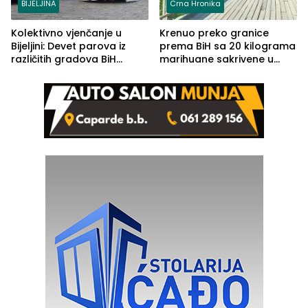
BIJELJINA
Crna Hronika
Kolektivno vjenčanje u
Krenuo preko granice
Bijeljini: Devet parova iz
prema BiH sa 20 kilograma
različitih gradova BiH
marihuane sakrivene u
izgovorilo sudbonosno da
automobilu