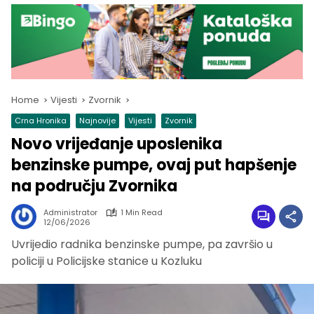
Home
Vijesti
Zvornik
Crna Hronika
Najnovije
Vijesti
Zvornik
Novo vrijeđanje uposlenika
benzinske pumpe, ovaj put hapšenje
na području Zvornika
Administrator
1 Min Read
12/06/2026
Uvrijedio radnika benzinske pumpe, pa završio u
policiji u Policijske stanice u Kozluku