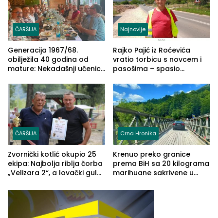
ČARŠIJA
Najnovije
Generacija 1967/68.
Rajko Pajić iz Roćevića
obilježila 40 godina od
vratio torbicu s novcem i
mature: Nekadašnji učenici
pasošima – spasio
TŠC-a okupili se u Zvorniku
porodično ljetovanje u
(FOTO)
Grčkoj
ČARŠIJA
Crna Hronika
Zvornički kotlić okupio 25
Krenuo preko granice
ekipa: Najbolja riblja čorba
prema BiH sa 20 kilograma
„Velizara 2“, a lovački gulaš
marihuane sakrivene u
„Red i Zaprska“ (FOTO)
automobilu