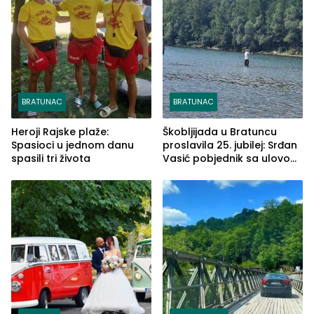
BRATUNAC
BRATUNAC
Heroji Rajske plaže:
Škobljijada u Bratuncu
Spasioci u jednom danu
proslavila 25. jubilej: Srđan
spasili tri života
Vasić pobjednik sa ulovom
od 2.040 grama (FOTO)