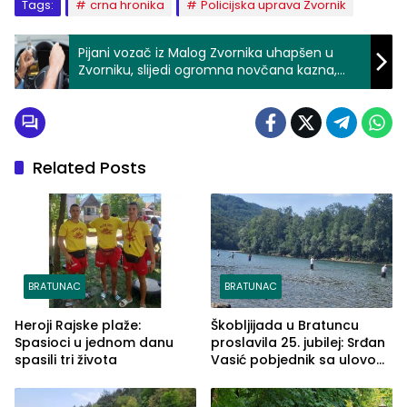
Tags:
crna hronika
Policijska uprava Zvornik
Pijani vozač iz Malog Zvornika uhapšen u
Zvorniku, slijedi ogromna novčana kazna,
oduzimanje vozačke…
Related Posts
BRATUNAC
BRATUNAC
Heroji Rajske plaže:
Škobljijada u Bratuncu
Spasioci u jednom danu
proslavila 25. jubilej: Srđan
spasili tri života
Vasić pobjednik sa ulovom
od 2.040 grama (FOTO)