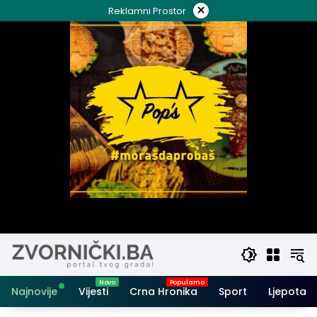
Skip
×
Reklamni Prostor
to
content
Najnovije
Vijesti
Crna Hronika
Sport
Ljepota i 