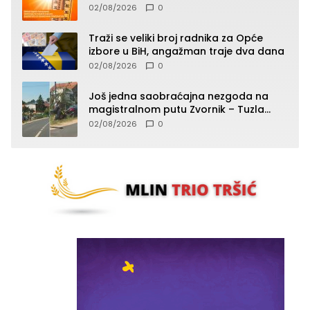
temperature do 40°C, oprez zbog
02/08/2026
0
toplotnog udara
Traži se veliki broj radnika za Opće
izbore u BiH, angažman traje dva dana
02/08/2026
0
Još jedna saobraćajna nezgoda na
magistralnom putu Zvornik – Tuzla
(FOTO)
02/08/2026
0