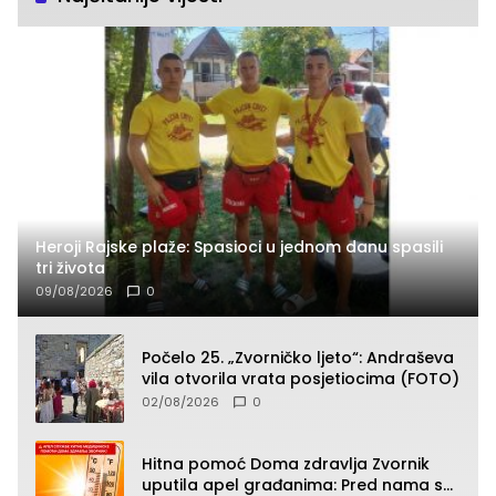
Heroji Rajske plaže: Spasioci u jednom danu spasili
tri života
09/08/2026
0
Počelo 25. „Zvorničko ljeto“: Andraševa
vila otvorila vrata posjetiocima (FOTO)
02/08/2026
0
Hitna pomoć Doma zdravlja Zvornik
uputila apel građanima: Pred nama su