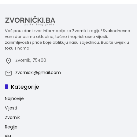
Vaš pouzdan izvor informacija za Zvornik i regiju! Svakodnevno
vam donosimo aktuelne, tačne i nepristrasne vijesti,
zanimljivosti i priče koje oblikuju našu zajednicu. Budite uvijek u
toku s nama!
Zvornik, 75400
zvornicki@gmail.com
Kategorije
Najnovije
Vijesti
Zvornik
Regija
BiH