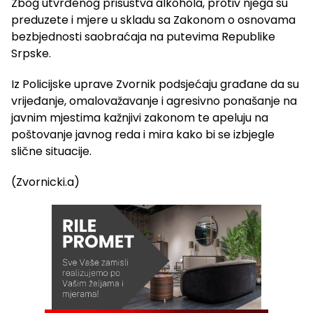
Zbog utvrđenog prisustva alkohola, protiv njega su
preduzete i mjere u skladu sa Zakonom o osnovama
bezbjednosti saobraćaja na putevima Republike
Srpske.
Iz Policijske uprave Zvornik podsjećaju građane da su
vrijeđanje, omalovažavanje i agresivno ponašanje na
javnim mjestima kažnjivi zakonom te apeluju na
poštovanje javnog reda i mira kako bi se izbjegle
slične situacije.
(Zvornicki.a)