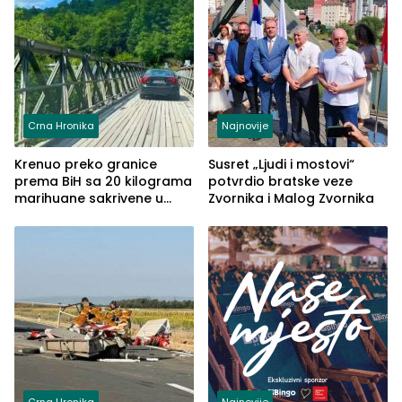
Crna Hronika
Najnovije
Krenuo preko granice
Susret „Ljudi i mostovi“
prema BiH sa 20 kilograma
potvrdio bratske veze
marihuane sakrivene u
Zvornika i Malog Zvornika
automobilu