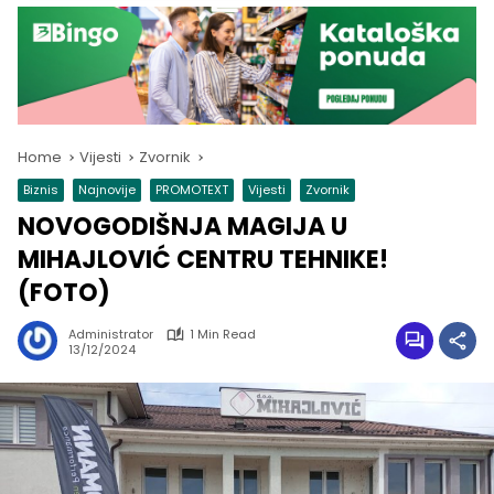
Home
Vijesti
Zvornik
Biznis
Najnovije
PROMOTEXT
Vijesti
Zvornik
NOVOGODIŠNJA MAGIJA U
MIHAJLOVIĆ CENTRU TEHNIKE!
(FOTO)
Administrator
1 Min Read
13/12/2024