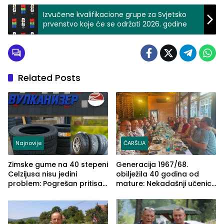
Izvučene kvalifikacione grupe za Svjetsko
prvenstvo koje će se održati 2026. godine
Related Posts
Najnovije
ČARŠIJA
Zimske gume na 40 stepeni
Generacija 1967/68.
Celzijusa nisu jedini
obilježila 40 godina od
problem: Pogrešan pritisak
mature: Nekadašnji učenici
može biti mnogo opasniji
TŠC-a okupili se u Zvorniku
(FOTO)