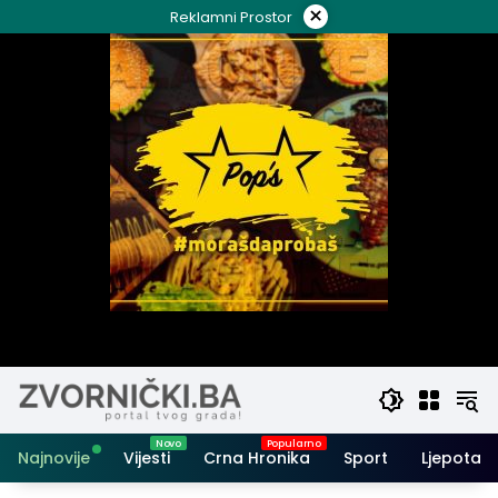
Skip
×
Reklamni Prostor
to
content
Najnovije
Vijesti
Crna Hronika
Sport
Ljepota i 