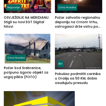
Najnovije
Crna Hronika
OSVJEŽENJE NA MERIDIANU:
Požar zahvatio regionalnu
Stigli su novi EGT Digital
deponiju na Crnom Vrhu,
hitovi
vatrogasci drže vatru pod
kontrolom (FOTO)
Crna Hronika
BiH
Požar kod Srebrenice,
potpuno izgorio objekt za
Pokušao podmititi carinika
uzgoj pilića (FOTO)
u Orašju sa 50 KM, dobio
osuđujuću presudu