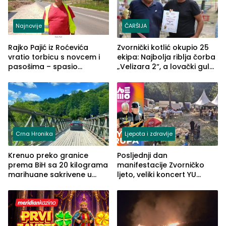
Najnovije
ČARŠIJA
Rajko Pajić iz Roćevića
Zvornički kotlić okupio 25
vratio torbicu s novcem i
ekipa: Najbolja riblja čorba
pasošima – spasio
„Velizara 2“, a lovački gulaš
porodično ljetovanje u
„Red i Zaprska“ (FOTO)
Grčkoj
Crna Hronika
Ljepota i zdravlje
Krenuo preko granice
Posljednji dan
prema BiH sa 20 kilograma
manifestacije Zvorničko
marihuane sakrivene u
ljeto, veliki koncert YU
automobilu
grupe zatvara program
ove godine