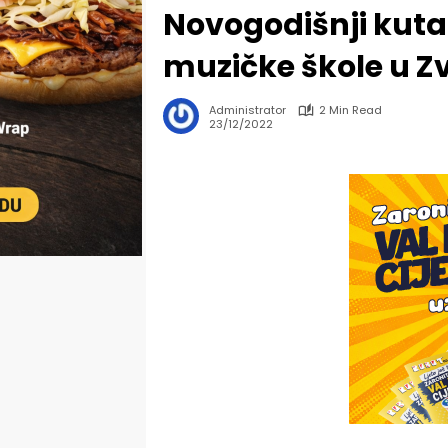
Novogodišnji kuta
muzičke škole u Z
Administrator
2 Min Read
23/12/2022