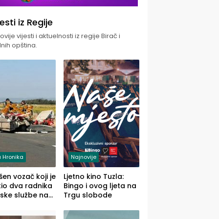
jesti iz Regije
vije vijesti i aktuelnosti iz regije Birač i
nih opština.
 Hronika
Najnovije
en vozač koji je
Ljetno kino Tuzla:
io dva radnika
Bingo i ovog ljeta na
ske službe na
Trgu slobode
od Loznice
a Šapcu