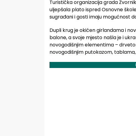
Turistička organizacija grada Zvorni
uljepšala plato ispred Osnovne škole
sugrađani i gosti imaju mogućnost d
Dupli krug je okićen girlandama i no
balone, a svoje mjesto našla je i ukr
novogodišnjim elementima – drveto
novogodišnjim putokazom, tablama, 