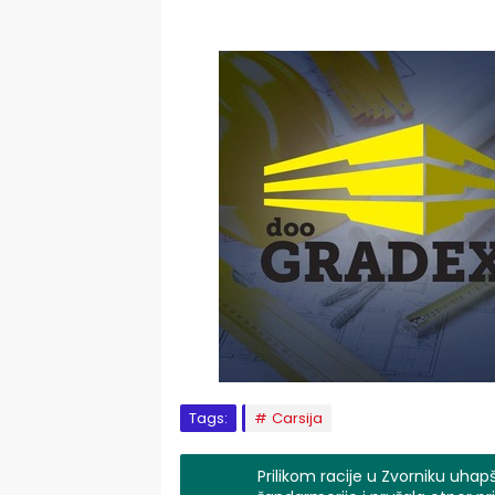
Tags:
Carsija
Prilikom racije u Zvorniku uhap