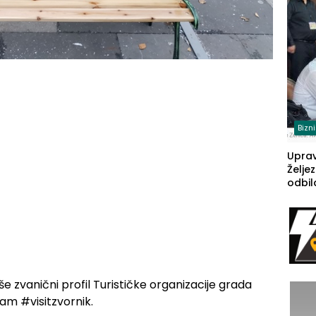
(FOT
Bizn
Upra
Želje
odbil
prije
FBiH: 
steča
še zvanični profil Turističke organizacije grada
am #visitzvornik.