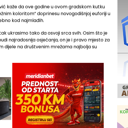
vić kaže da ove godine u ovom gradskom kutku
ježnim koloritom” doprinesu novogodišnjoj euforiji u
sebno kod najmlađih.
ak ukrasimo tako da osvoji srca svih. Osim što je
 budi najradosnija osjećanja, on je i pravo mjesto za
otom dijele na društvenim mrežama najbolja su