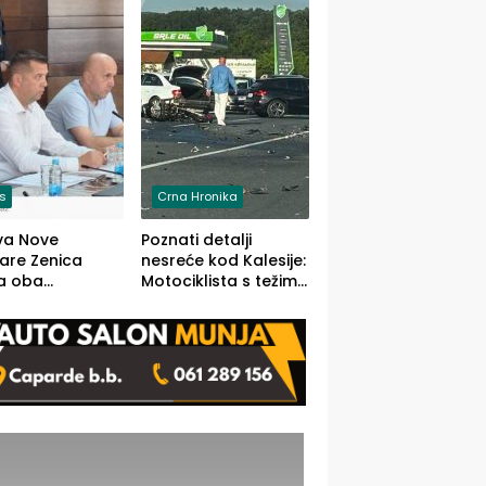
O)
is
Crna Hronika
va Nove
Poznati detalji
zare Zenica
nesreće kod Kalesije:
a oba
Motociklista s težim,
dloga Vlade
dvoje vozača s
Ustrajni da je
lakšim povredama
j jedino rješenje