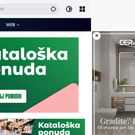
WEB
×