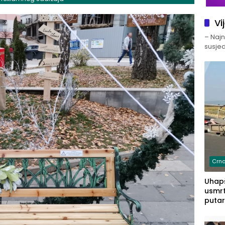
Vi
– Najno
susjed
Crna
Uhapš
usmrt
putar
putu 
prem