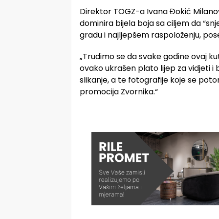
Direktor TOGZ-a Ivana Đokić Milano
dominira bijela boja sa ciljem da “sn
gradu i najljepšem raspoloženju, po
„Trudimo se da svake godine ovaj kut
ovako ukrašen plato lijep za vidjeti i
slikanje, a te fotografije koje se p
promocija Zvornika.“