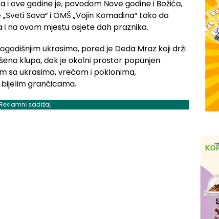
ka i ove godine je, povodom Nove godine i Božića,
 „Sveti Sava“ i OMŠ „Vojin Komadina“ tako da
a i na ovom mjestu osjete dah praznika.
vogodišnjim ukrasima, pored je Deda Mraz koji drži
ašena klupa, dok je okolni prostor popunjen
m sa ukrasima, vrećom i poklonima,
bijelim grančicama.
Reklamni sadržaj