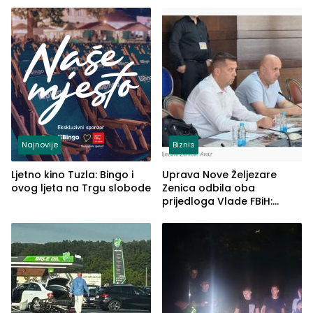
Najnovije
Biznis
Ljetno kino Tuzla: Bingo i
Uprava Nove Željezare
ovog ljeta na Trgu slobode
Zenica odbila oba
prijedloga Vlade FBiH:
Ustrajni da je stečaj jedino
rješenje