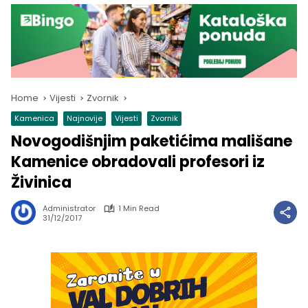
Home
Vijesti
Zvornik
Kamenica
Najnovije
Vijesti
Zvornik
Novogodišnjim paketićima mališane
Kamenice obradovali profesori iz
Živinica
Administrator
1 Min Read
31/12/2017