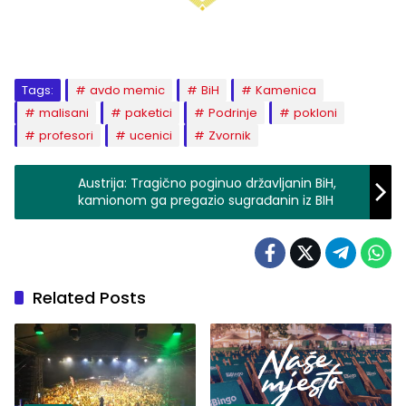
Tags:
avdo memic
BiH
Kamenica
malisani
paketici
Podrinje
pokloni
profesori
ucenici
Zvornik
Austrija: Tragično poginuo državljanin BiH,
kamionom ga pregazio sugrađanin iz BIH
Related Posts