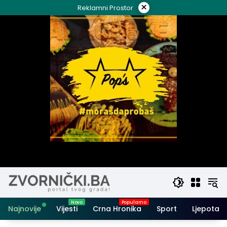
Skip
×
Reklamni Prostor
to
content
Najnovije
Vijesti
Crna Hronika
Sport
Ljepota i 