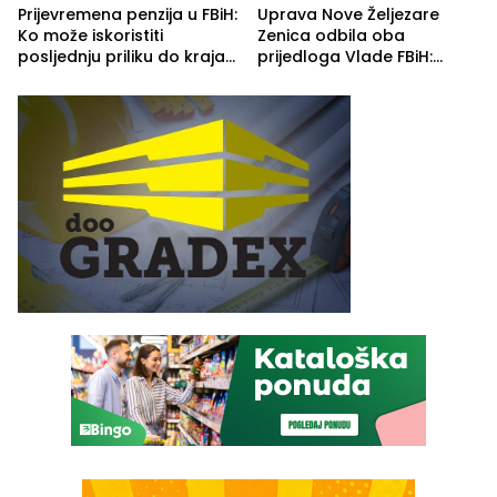
Prijevremena penzija u FBiH:
Uprava Nove Željezare
Ko može iskoristiti
Zenica odbila oba
posljednju priliku do kraja
prijedloga Vlade FBiH:
2026. godine
Ustrajni da je stečaj jedino
rješenje