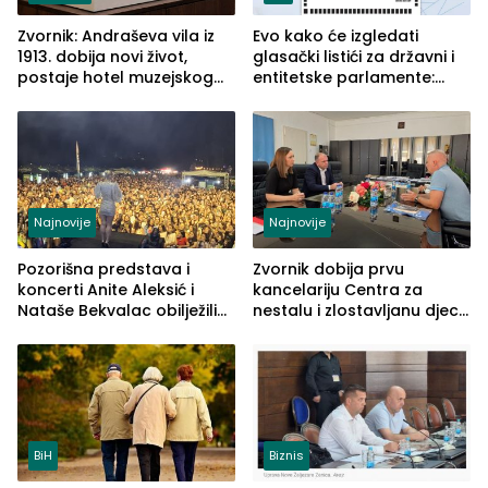
Zvornik: Andraševa vila iz
Evo kako će izgledati
1913. dobija novi život,
glasački listići za državni i
postaje hotel muzejskog
entitetske parlamente:
tipa
Najveće izmjene biće
vidljive na njima
Najnovije
Najnovije
Pozorišna predstava i
Zvornik dobija prvu
koncerti Anite Aleksić i
kancelariju Centra za
Nataše Bekvalac obilježili
nestalu i zlostavljanu djecu
četvrto veče Zvorničkog
u RS-u
ljeta (FOTO)
BiH
Biznis