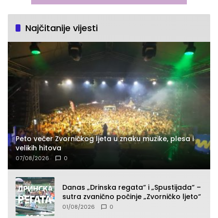
Najčitanije vijesti
Peto večer Zvorničkog ljeta u znaku muzike, plesa i
velikih hitova
07/08/2026
0
Danas „Drinska regata“ i „Spustijada“ –
sutra zvanično počinje „Zvorničko ljeto“
01/08/2026
0