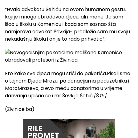
“Hvala advokatu Šehiću na ovom humanom gestu,
koji je mnogo obradovao djecu, ali i mene. Ja sam
išao u školu u Kamenicu i kada sam saznao šta
namjerava advokat Ševkija- predložio sam mu svoju
nekadašnju školu i on je to rado prihvatio”.
Eto kako sve djeca mogu stići do paketića.Pisali smo
o tajnom Djeda Mrazu, pa donacijama poduzetnika i
MotoMrazeva, a evo među donatorima u vrijeme
darivanja upisao se i mr.Ševkija Šehić./Š.G./
(Zivinice.ba)