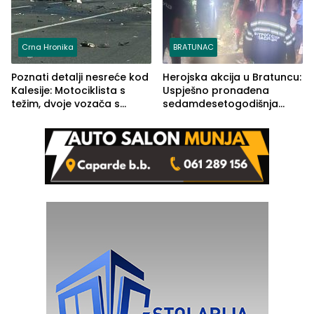
Crna Hronika
BRATUNAC
Poznati detalji nesreće kod
Herojska akcija u Bratuncu:
Kalesije: Motociklista s
Uspješno pronađena
težim, dvoje vozača s
sedamdesetogodišnja
lakšim povredama
Ivanka Lazić, rodom iz
Kravice.