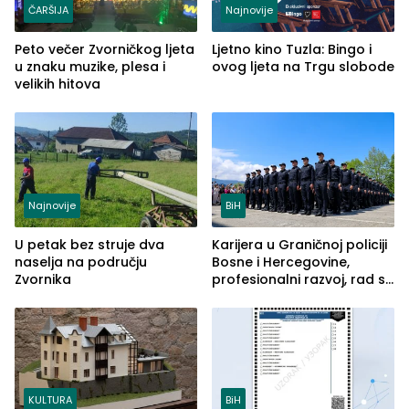
ČARŠIJA
Najnovije
Peto večer Zvorničkog ljeta
Ljetno kino Tuzla: Bingo i
u znaku muzike, plesa i
ovog ljeta na Trgu slobode
velikih hitova
Najnovije
BiH
U petak bez struje dva
Karijera u Graničnoj policiji
naselja na području
Bosne i Hercegovine,
Zvornika
profesionalni razvoj, rad sa
savremenom opremom i
služba građanima
KULTURA
BiH