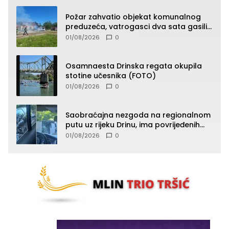
Požar zahvatio objekat komunalnog
preduzeća, vatrogasci dva sata gasili
vatru (FOTO)
01/08/2026
0
Osamnaesta Drinska regata okupila
stotine učesnika (FOTO)
01/08/2026
0
Saobraćajna nezgoda na regionalnom
putu uz rijeku Drinu, ima povrijeđenih
lica (FOTO)
01/08/2026
0