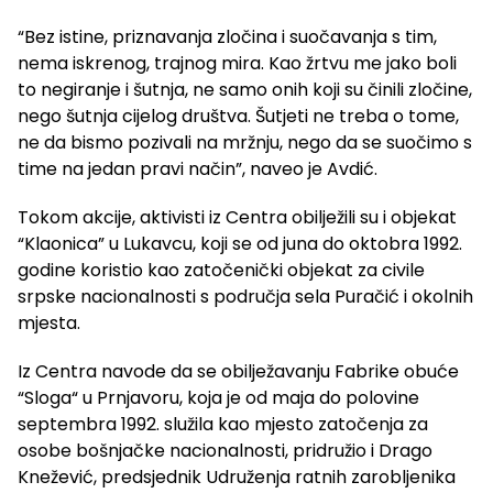
“Bez istine, priznavanja zločina i suočavanja s tim,
nema iskrenog, trajnog mira. Kao žrtvu me jako boli
to negiranje i šutnja, ne samo onih koji su činili zločine,
nego šutnja cijelog društva. Šutjeti ne treba o tome,
ne da bismo pozivali na mržnju, nego da se suočimo s
time na jedan pravi način”, naveo je Avdić.
Tokom akcije, aktivisti iz Centra obilježili su i objekat
“Klaonica” u Lukavcu, koji se od juna do oktobra 1992.
godine koristio kao zatočenički objekat za civile
srpske nacionalnosti s područja sela Puračić i okolnih
mjesta.
Iz Centra navode da se obilježavanju Fabrike obuće
“Sloga“ u Prnjavoru, koja je od maja do polovine
septembra 1992. služila kao mjesto zatočenja za
osobe bošnjačke nacionalnosti, pridružio i Drago
Knežević, predsjednik Udruženja ratnih zarobljenika