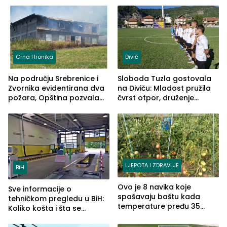
nestašice vode
Crna Hronika
Divič
Na području Srebrenice i
Sloboda Tuzla gostovala
Zvornika evidentirana dva
na Diviču: Mladost pružila
požara, Opština pozvala
čvrst otpor, druženje
na smirivanje tenzija
nastavljeno uz obalu
jezera
LJEPOTA I ZDRAVLJE
BiH
Ovo je 8 navika koje
Sve informacije o
spašavaju baštu kada
tehničkom pregledu u BiH:
temperature pređu 35
Koliko košta i šta se
stepeni
pregleda