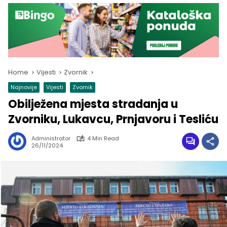
Home
Vijesti
Zvornik
Najnovije
Vijesti
Zvornik
Obilježena mjesta stradanja u
Zvorniku, Lukavcu, Prnjavoru i Tesliću
Administrator
4 Min Read
26/11/2024