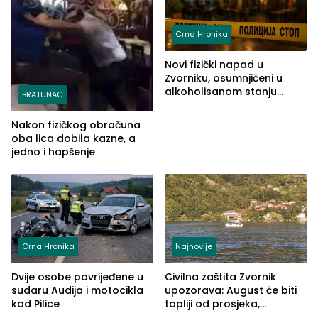
Crna Hronika
Novi fizički napad u
Zvorniku, osumnjičeni u
alkoholisanom stanju
BRATUNAC
udario drugo lice i razbio
telefon
Nakon fizičkog obračuna
oba lica dobila kazne, a
jedno i hapšenje
Crna Hronika
Najnovije
Dvije osobe povrijeđene u
Civilna zaštita Zvornik
sudaru Audija i motocikla
upozorava: August će biti
kod Pilice
topliji od prosjeka,
povećan rizik od požara i