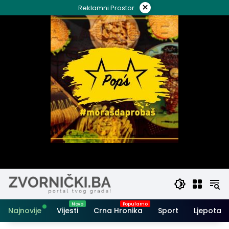
Skip
×
Reklamni Prostor
to
content
Najnovije
Vijesti
Crna Hronika
Sport
Ljepota i 