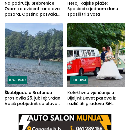
Na području Srebrenice i
Heroji Rajske plaže:
Zvornika evidentirana dva
Spasioci u jednom danu
požara, Opština pozvala
spasili tri života
na smirivanje tenzija
BRATUNAC
BIJELJINA
Škobljijada u Bratuncu
Kolektivno vjenčanje u
proslavila 25. jubilej: Srđan
Bijeljini: Devet parova iz
Vasić pobjednik sa ulovom
različitih gradova BiH
od 2.040 grama (FOTO)
izgovorilo sudbonosno da