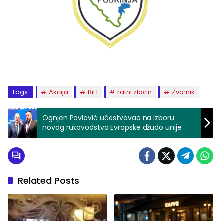
Tags:
Akcija
BiH
ratni zlocin
Zvornik
Ognjen Pavlović učestvovao na izboru
novog rukovodstva Evropske džudo unije
Related Posts