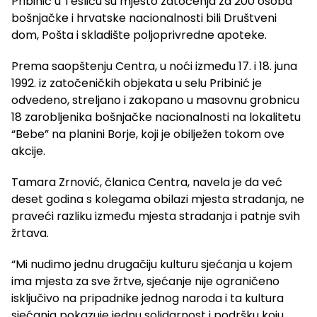
Pribinić u Tesliću su mjesto zatočenja za 200 osoba
bošnjačke i hrvatske nacionalnosti bili Društveni
dom, Pošta i skladište poljoprivredne apoteke.
Prema saopštenju Centra, u noći između 17. i 18. juna
1992. iz zatočeničkih objekata u selu Pribinić je
odvedeno, streljano i zakopano u masovnu grobnicu
18 zarobljenika bošnjačke nacionalnosti na lokalitetu
“Bebe” na planini Borje, koji je obilježen tokom ove
akcije.
Tamara Zrnović, članica Centra, navela je da već
deset godina s kolegama obilazi mjesta stradanja, ne
praveći razliku između mjesta stradanja i patnje svih
žrtava.
“Mi nudimo jednu drugačiju kulturu sjećanja u kojem
ima mjesta za sve žrtve, sjećanje nije ograničeno
isključivo na pripadnike jednog naroda i ta kultura
sjećanja pokazuje jednu solidarnost i podršku koju