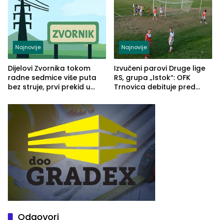
Najnovije
Najnovije
Dijelovi Zvornika tokom
Izvučeni parovi Druge lige
radne sedmice više puta
RS, grupa „Istok“: OFK
bez struje, prvi prekid u
Trnovica debituje pred
ponedjeljak
domaćim navijačima protiv
Drine HE
Odgovori