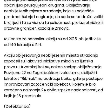
obični ljudi pružaju jedni drugima. Obilježavanju
neobilježenih mjesta stradanja, koja su najčešće
predmet šutnje i negiranja, do sada se pridružio veliki
broj ljudi i tu se vidi da ta solidarnost prelazi etničke ili
državne granice”, kazala je Zrnović.
Iz Centra za nenasilnu akciju su od 2015. obilježili više
od 140 lokacija u BiH.
Akciju obilježavanja neobilježenih mjesta stradanja
započeli su i aktivisti Inicijative mladih za ljudska
prava u Hrvatskoj koji su, nakon ranijeg obilježavanja
Paviljona 22 na Zagrebačkom velesajmu, obilježili i
lokalitet “Ribnjak“ na području Lipika, gdje je postojao
improvizovani zatočenički objekat u kojem je bilo
zatočeno najmanje 24 civila srpske nacionalnosti, od
kojih je 18 preminulo.
(Detektor.ba)