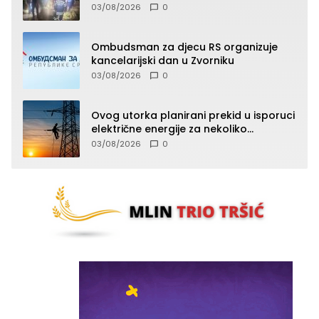
Ivanka Lazić, rodom iz Kravice.
03/08/2026
0
Ombudsman za djecu RS organizuje
kancelarijski dan u Zvorniku
03/08/2026
0
Ovog utorka planirani prekid u isporuci
električne energije za nekoliko
zvorničkih naselja
03/08/2026
0