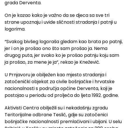
grada Derventa.
On je kazao kako je važno da se djeca sa sve tri
strane upoznaju i uvide sličnosti stradanja i patnji u
logorima.
“Svakog bivšeg logoraša gledam kao brata po patnji,
jer i on je prošao ono što sam prošao ja. Nema
drugog puta, jer svako ko je prošao patnju koju sam
ja prošao, za mene je ja”, rekao je Knežević.
U Prnjavoru je obilježen kao mjesto stradanja i
zatočenički objekat za civile bošnjačke i hrvatske
nacionalnosti s područja općine Derventa, koji je
postojao u periodu od proljeća do ljeta 1992. godine.
Aktivisti Centra obilježili su i nekadašnju zgradu
Teritorijalne odbrane Teslić, gdje su zatočenici
bošnjačke nacionalnosti premlaćivani i ubijani. U selu