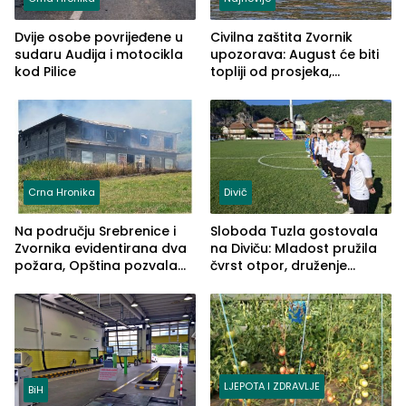
Dvije osobe povrijeđene u
Civilna zaštita Zvornik
sudaru Audija i motocikla
upozorava: August će biti
kod Pilice
topliji od prosjeka,
povećan rizik od požara i
nestašice vode
Crna Hronika
Divič
Na području Srebrenice i
Sloboda Tuzla gostovala
Zvornika evidentirana dva
na Diviču: Mladost pružila
požara, Opština pozvala
čvrst otpor, druženje
na smirivanje tenzija
nastavljeno uz obalu
jezera
LJEPOTA I ZDRAVLJE
BiH