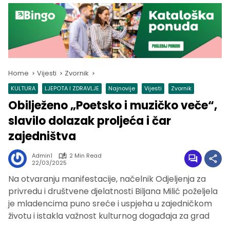
Home
Vijesti
Zvornik
KULTURA
LJEPOTA I ZDRAVLJE
Najnovije
Vijesti
Zvornik
Obilježeno „Poetsko i muzičko veče“,
slavilo dolazak proljeća i čar
zajedništva
Admin1
2 Min Read
22/03/2025
Na otvaranju manifestacije, načelnik Odjeljenja za
privredu i društvene djelatnosti Biljana Milić poželjela
je mladencima puno sreće i uspjeha u zajedničkom
životu i istakla važnost kulturnog događaja za grad