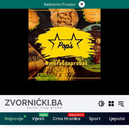
Skip
×
Reklamni Prostor
to
content
Najnovije
Vijesti
Crna Hronika
Sport
Ljepota i 