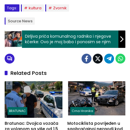
Tags:
kultura
Zvornik
Source News
Dirljiva priča komunalnog radnika i njegove
kćerke: Ovo je moj babo i ponosim se njim
Related Posts
BRATUNAC
Crna Hronika
Bratunac: Dvojica vozača
Motociklista povrijeđen u
za volanom sa više od 1,5
saobraćajnoj nezgodi kod