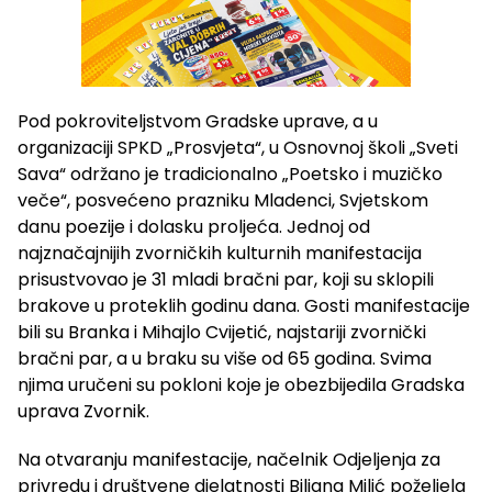
Pod pokroviteljstvom Gradske uprave, a u
organizaciji SPKD „Prosvjeta“, u Osnovnoj školi „Sveti
Sava“ održano je tradicionalno „Poetsko i muzičko
veče“, posvećeno prazniku Mladenci, Svjetskom
danu poezije i dolasku proljeća. Jednoj od
najznačajnijih zvorničkih kulturnih manifestacija
prisustvovao je 31 mladi bračni par, koji su sklopili
brakove u proteklih godinu dana. Gosti manifestacije
bili su Branka i Mihajlo Cvijetić, najstariji zvornički
bračni par, a u braku su više od 65 godina. Svima
njima uručeni su pokloni koje je obezbijedila Gradska
uprava Zvornik.
Na otvaranju manifestacije, načelnik Odjeljenja za
privredu i društvene djelatnosti Biljana Milić poželjela