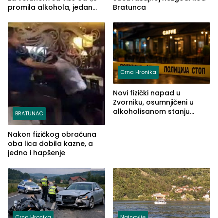
promila alkohola, jedan
Bratunca
imao 2,18
Crna Hronika
Novi fizički napad u
Zvorniku, osumnjičeni u
alkoholisanom stanju
BRATUNAC
udario drugo lice i razbio
telefon
Nakon fizičkog obračuna
oba lica dobila kazne, a
jedno i hapšenje
Crna Hronika
Najnovije