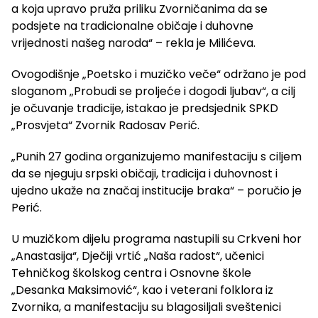
a koja upravo pruža priliku Zvorničanima da se
podsjete na tradicionalne običaje i duhovne
vrijednosti našeg naroda“ – rekla je Milićeva.
Ovogodišnje „Poetsko i muzičko veče“ održano je pod
sloganom „Probudi se proljeće i dogodi ljubav“, a cilj
je očuvanje tradicije, istakao je predsjednik SPKD
„Prosvjeta“ Zvornik Radosav Perić.
„Punih 27 godina organizujemo manifestaciju s ciljem
da se njeguju srpski običaji, tradicija i duhovnost i
ujedno ukaže na značaj institucije braka“ – poručio je
Perić.
U muzičkom dijelu programa nastupili su Crkveni hor
„Anastasija“, Dječiji vrtić „Naša radost“, učenici
Tehničkog školskog centra i Osnovne škole
„Desanka Maksimović“, kao i veterani folklora iz
Zvornika, a manifestaciju su blagosiljali sveštenici