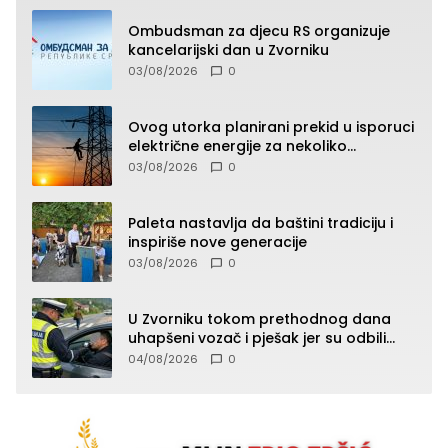
Ombudsman za djecu RS organizuje
kancelarijski dan u Zvorniku
03/08/2026
0
Ovog utorka planirani prekid u isporuci
električne energije za nekoliko
zvorničkih naselja
03/08/2026
0
Paleta nastavlja da baštini tradiciju i
inspiriše nove generacije
03/08/2026
0
U Zvorniku tokom prethodnog dana
uhapšeni vozač i pješak jer su odbili
testiranje na prisustvo droge
04/08/2026
0