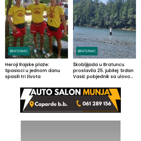
BRATUNAC
BRATUNAC
Heroji Rajske plaže:
Škobljijada u Bratuncu
Spasioci u jednom danu
proslavila 25. jubilej: Srđan
spasili tri života
Vasić pobjednik sa ulovom
od 2.040 grama (FOTO)