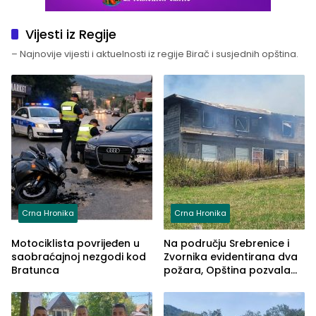
Vijesti iz Regije
– Najnovije vijesti i aktuelnosti iz regije Birač i susjednih opština.
Crna Hronika
Crna Hronika
Motociklista povrijeđen u
Na području Srebrenice i
saobraćajnoj nezgodi kod
Zvornika evidentirana dva
Bratunca
požara, Opština pozvala
na smirivanje tenzija