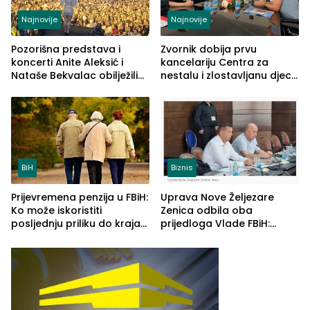
Najnovije
Najnovije
Pozorišna predstava i
Zvornik dobija prvu
koncerti Anite Aleksić i
kancelariju Centra za
Nataše Bekvalac obilježili
nestalu i zlostavljanu djecu
četvrto veče Zvorničkog
u RS-u
ljeta (FOTO)
BiH
Biznis
Prijevremena penzija u FBiH:
Uprava Nove Željezare
Ko može iskoristiti
Zenica odbila oba
posljednju priliku do kraja
prijedloga Vlade FBiH:
2026. godine
Ustrajni da je stečaj jedino
rješenje