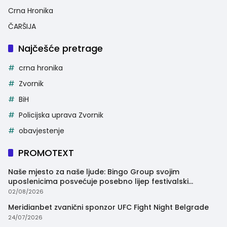
Crna Hronika
ČARŠIJA
Najčešće pretrage
crna hronika
Zvornik
BiH
Policijska uprava Zvornik
obavjestenje
PROMOTEXT
Naše mjesto za naše ljude: Bingo Group svojim
uposlenicima posvećuje posebno lijep festivalski
trenutak
02/08/2026
Meridianbet zvanični sponzor UFC Fight Night Belgrade
24/07/2026