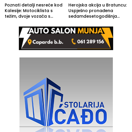
Poznati detalji nesreće kod
Herojska akcija u Bratuncu:
Kalesije: Motociklista s
Uspješno pronađena
težim, dvoje vozača s
sedamdesetogodišnja
lakšim povredama
Ivanka Lazić, rodom iz
Kravice.