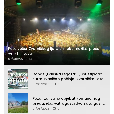
Peto večer Zvorničkog ljeta u znaku muzike, plesa i
velikih hitova
07/08/2026
0
Danas „Drinska regata“ i „Spustijada“ –
sutra zvanično počinje „Zvorničko ljeto“
01/08/2026
0
Požar zahvatio objekat komunalnog
preduzeća, vatrogasci dva sata gasili
vatru (FOTO)
01/08/2026
0