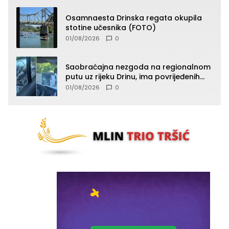
Osamnaesta Drinska regata okupila
stotine učesnika (FOTO)
01/08/2026
0
Saobraćajna nezgoda na regionalnom
putu uz rijeku Drinu, ima povrijeđenih
lica (FOTO)
01/08/2026
0