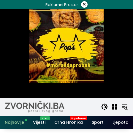
Skip
×
Reklamni Prostor
to
content
Najnovije
Vijesti
Crna Hronika
Sport
Ljepota i 