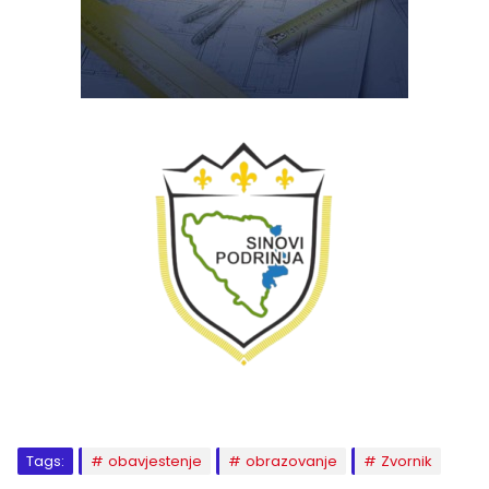
Tags:
obavjestenje
obrazovanje
Zvornik