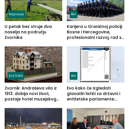
Najnovije
BiH
U petak bez struje dva
Karijera u Graničnoj policiji
naselja na području
Bosne i Hercegovine,
Zvornika
profesionalni razvoj, rad sa
savremenom opremom i
služba građanima
KULTURA
BiH
Zvornik: Andraševa vila iz
Evo kako će izgledati
1913. dobija novi život,
glasački listići za državni i
postaje hotel muzejskog
entitetske parlamente:
tipa
Najveće izmjene biće
vidljive na njima