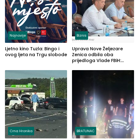
Najnovije
Biznis
Ljetno kino Tuzla: Bingo i
Uprava Nove Željezare
ovog ljeta na Trgu slobode
Zenica odbila oba
prijedloga Vlade FBiH:
Ustrajni da je stečaj jedino
rješenje
Crna Hronika
BRATUNAC