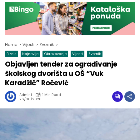
Home
Vijesti
Zvornik
Biznis
Najnovije
Obrazovanje
Vijesti
Zvornik
Objavljen tender za ograđivanje
školskog dvorišta u OŠ “Vuk
Karadžić” Roćević
Admin1
1 Min Read
26/06/2026