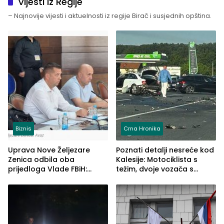
Vijesti iz Regije
– Najnovije vijesti i aktuelnosti iz regije Birač i susjednih opština.
Biznis
Crna Hronika
Uprava Nove Željezare
Poznati detalji nesreće kod
Zenica odbila oba
Kalesije: Motociklista s
prijedloga Vlade FBiH:
težim, dvoje vozača s
Ustrajni da je stečaj jedino
lakšim povredama
rješenje