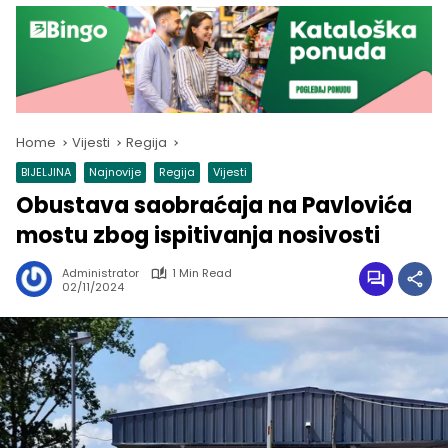
Home
Vijesti
Regija
BIJELJINA
Najnovije
Regija
Vijesti
Obustava saobraćaja na Pavlovića
mostu zbog ispitivanja nosivosti
Administrator
1 Min Read
02/11/2024