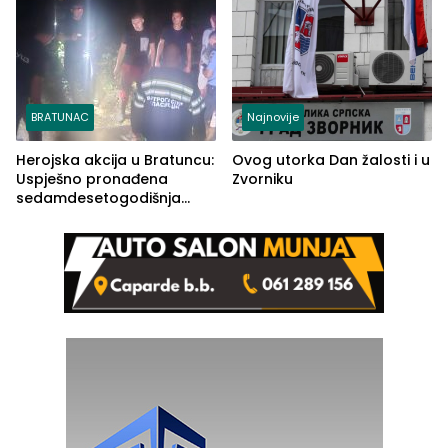
BRATUNAC
Najnovije
Herojska akcija u Bratuncu:
Ovog utorka Dan žalosti i u
Uspješno pronađena
Zvorniku
sedamdesetogodišnja
Ivanka Lazić, rodom iz
Kravice.