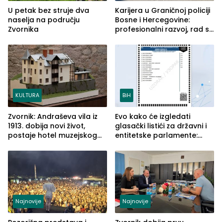
U petak bez struje dva
Karijera u Graničnoj policiji
naselja na području
Bosne i Hercegovine:
Zvornika
profesionalni razvoj, rad sa
savremenom opremom i
služba građanima
KULTURA
BiH
Zvornik: Andraševa vila iz
Evo kako će izgledati
1913. dobija novi život,
glasački listići za državni i
postaje hotel muzejskog
entitetske parlamente:
tipa
Najveće izmjene biće
vidljive na njima
Najnovije
Najnovije