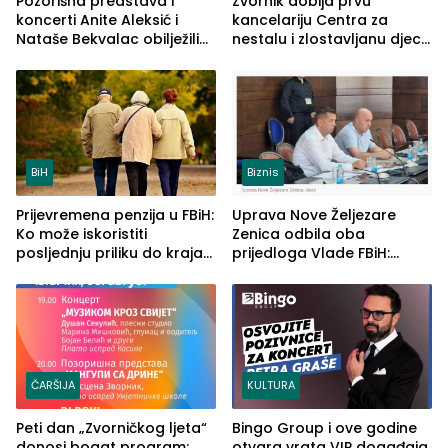
Pozorišna predstava i
Zvornik dobija prvu
koncerti Anite Aleksić i
kancelariju Centra za
Nataše Bekvalac obilježili
nestalu i zlostavljanu djecu
četvrto veče Zvorničkog
u RS-u
ljeta (FOTO)
BiH
Biznis
Prijevremena penzija u FBiH:
Uprava Nove Željezare
Ko može iskoristiti
Zenica odbila oba
posljednju priliku do kraja
prijedloga Vlade FBiH:
2026. godine
Ustrajni da je stečaj jedino
rješenje
ČARŠIJA
KULTURA
Peti dan „Zvorničkog ljeta“
Bingo Group i ove godine
donosi bogat program:
otvara vrata VIP događaja