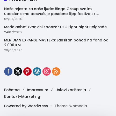
Naše mjesto za naše ljude: Bingo Group svojim
uposlenicima posvećuje posebno lijep festivalski
trenutak
02/08/2026
Meridianbet zvanični sponzor UFC Fight Night Belgrade
24/07/2026
MERIDIAN EXPANSE MASTERS: Lansiran pohod na fond od
2.000 KM
20/06/2026
Početna
Impressum
Uslovi korištenja
Kontakt-Marketing
Powered by WordPress
-
Theme: wpmedia.