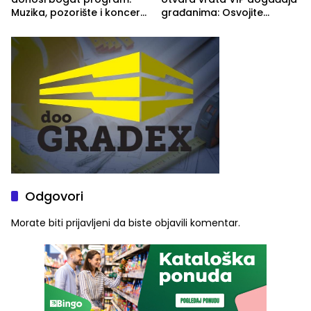
Muzika, pozorište i koncert
građanima: Osvojite
Stoje
ulaznice za koncert Petra
Graše
Odgovori
Morate biti
prijavljeni
da biste objavili komentar.