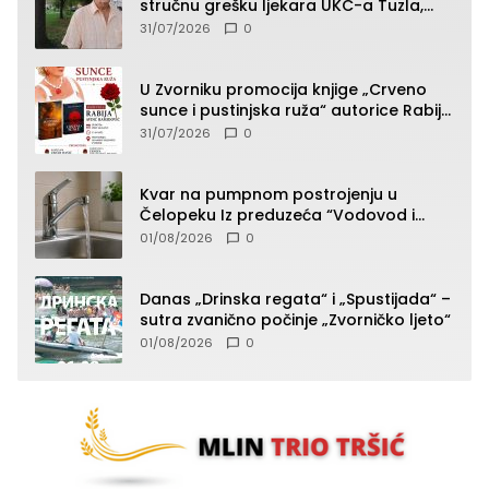
stručnu grešku ljekara UKC-a Tuzla,
presudan dokaz ostala obdukcija
31/07/2026
0
U Zvorniku promocija knjige „Crveno
sunce i pustinjska ruža“ autorice Rabije
Avdić-Hamidović
31/07/2026
0
Kvar na pumpnom postrojenju u
Čelopeku Iz preduzeća “Vodovod i
komunalije”
01/08/2026
0
Danas „Drinska regata“ i „Spustijada“ –
sutra zvanično počinje „Zvorničko ljeto“
01/08/2026
0