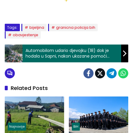
Tags:
bijeljina
granicna policija bih
obavjestenje
Automobilom udario djevojku (18) dok je
hodala u Sapni, nakon ukazane pomoći
prebačena na UKC Tuzla
Related Posts
Najnovije
BiH