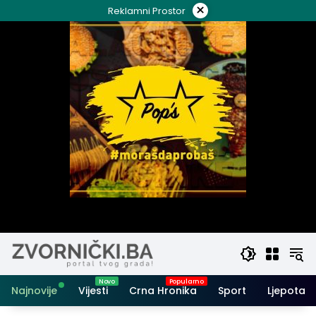
Skip
×
Reklamni Prostor
to
content
Najnovije
Vijesti
Crna Hronika
Sport
Ljepota i 