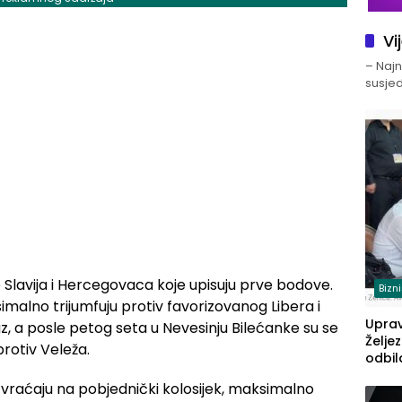
Vi
– Najno
susjed
e Slavija i Hercegovaca koje upisuju prve bodove.
Bizn
malno trijumfuju protiv favorizovanog Libera i
Upra
 a posle petog seta u Nevesinju Bilećanke su se
Želje
rotiv Veleža.
odbil
prije
 vraćaju na pobjednički kolosijek, maksimalno
FBiH: 