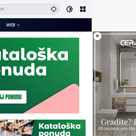
WEB
×