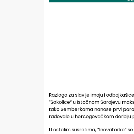
Razloga za slavlje imaju i odbojkašic
“Sokolice” u Istočnom Sarajevu maksi
tako Semberkama nanose prvi poraz,
radovale u hercegovačkom derbiju p
U ostalim susretima, “Inovatorke” se