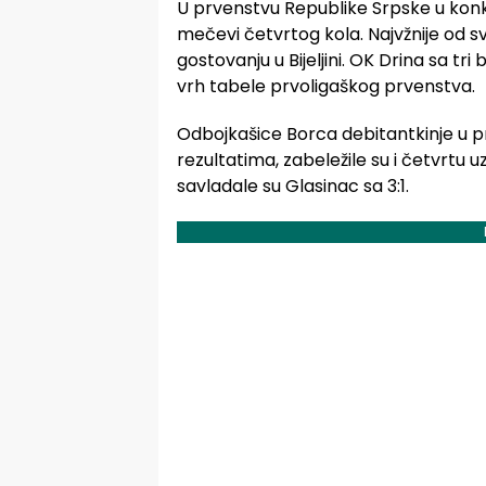
U prvenstvu Republike Srpske u konku
mečevi četvrtog kola. Najvžnije od s
gostovanju u Bijeljini. OK Drina sa tr
vrh tabele prvoligaškog prvenstva.
Odbojkašice Borca debitantkinje u p
rezultatima, zabeležile su i četvrt
savladale su Glasinac sa 3:1.