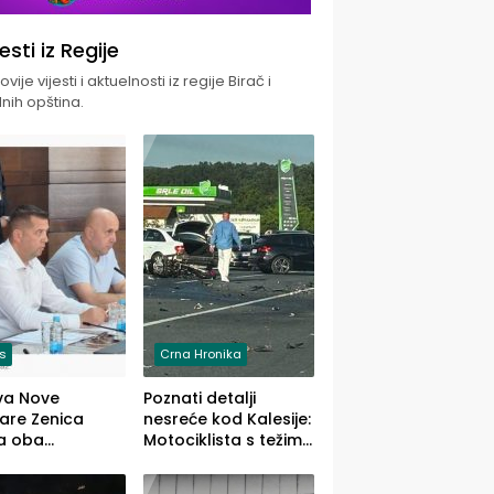
jesti iz Regije
vije vijesti i aktuelnosti iz regije Birač i
nih opština.
is
Crna Hronika
va Nove
Poznati detalji
zare Zenica
nesreće kod Kalesije:
a oba
Motociklista s težim,
dloga Vlade
dvoje vozača s
Ustrajni da je
lakšim povredama