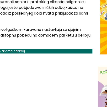
renciji seniorki proteklog vikenda odigrani su
vega jeste pobjeda zvorničkih odbojkašica na
i boda iz posljednjeg kola hvata priključak za sami
rvoligaškom karavanu nastavljaju sa sjajnim
u uzastopnu pobedu na domaćem parketu u derbiju
Reklamni sadržaj