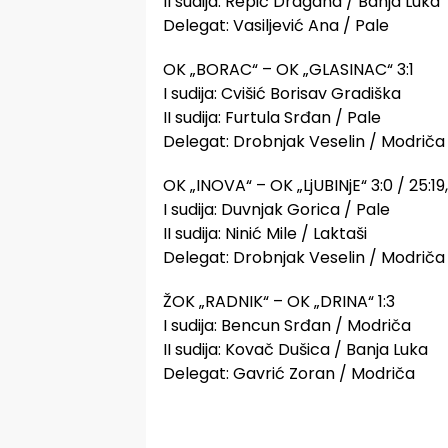
II sudija: Repić Dragana / Banja Luka
Delegat: Vasiljević Ana / Pale
OK „BORAC“ – OK „GLASINAC“ 3:1
I sudija: Cvišić Borisav Gradiška
II sudija: Furtula Srđan / Pale
Delegat: Drobnjak Veselin / Modriča
OK „INOVA“ – OK „LjUBINjE“ 3:0 / 25:19, 
I sudija: Duvnjak Gorica / Pale
II sudija: Ninić Mile / Laktaši
Delegat: Drobnjak Veselin / Modriča
ŽOK „RADNIK“ – OK „DRINA“ 1:3
I sudija: Bencun Srđan / Modriča
II sudija: Kovač Dušica / Banja Luka
Delegat: Gavrić Zoran / Modriča