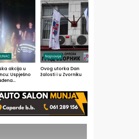
j jedino rješenje
TUNAC
Najnovije
ska akcija u
Ovog utorka Dan
ncu: Uspješno
žalosti i u Zvorniku
ađena
mdesetogodišnj
nka Lazić,
 iz Kravice.