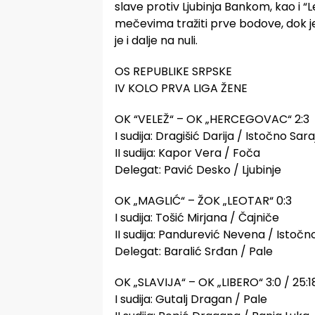
slave protiv Ljubinja Bankom, kao i “
mečevima tražiti prve bodove, dok je u
je i dalje na nuli.
OS REPUBLIKE SRPSKE
IV KOLO PRVA LIGA ŽENE
OK “VELEŽ“ – OK „HERCEGOVAC“ 2:3
I sudija: Dragišić Darija / Istočno Sar
II sudija: Kapor Vera / Foča
Delegat: Pavić Desko / Ljubinje
OK „MAGLIĆ“ – ŽOK „LEOTAR“ 0:3
I sudija: Tošić Mirjana / Čajniče
II sudija: Pandurević Nevena / Istočn
Delegat: Baralić Srđan / Pale
OK „SLAVIJA“ – OK „LIBERO“ 3:0 / 25:18,
I sudija: Gutalj Dragan / Pale