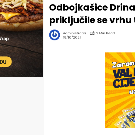
Odbojkašice Drina sl
priključile se vrhu
Administrator
2 Min Read
18/10/2021