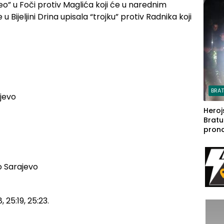
Leo” u Foči protiv Maglića koji će u narednim
steča
 Bijeljini Drina upisala “trojku” protiv Radnika koji
BRA
ajevo
Heroj
Bratu
pron
seda
a Iva
rodom
o Sarajevo
 25:19, 25:23.