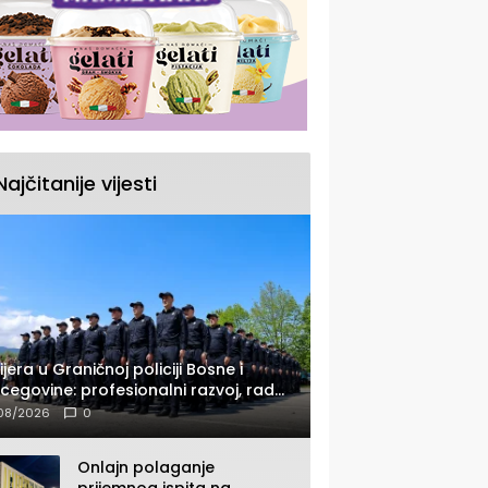
Najčitanije vijesti
ijera u Graničnoj policiji Bosne i
cegovine: profesionalni razvoj, rad
 savremenom opremom i služba
08/2026
0
ađanima
Onlajn polaganje