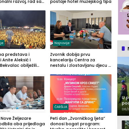
onalni razvoj, rad sa
postaje hotel muzejskog tipa
enom opremom i
 građanima
je
Najnovije
na predstava i
Zvornik dobija prvu
 Anite Aleksić i
kancelariju Centra za
Bekvalac obilježili
nestalu i zlostavljanu djecu u
 veče Zvorničkog ljeta
RS-u
U p
pod
ČARŠIJA
06/
Nove Željezare
Peti dan „Zvorničkog ljeta“
odbila oba prijedloga
donosi bogat program: