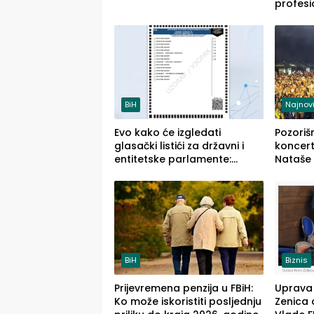
profesi
savrem
služba
BiH
Najnovi
Evo kako će izgledati
Pozoriš
glasački listići za državni i
koncerti
entitetske parlamente:
Nataše 
Najveće izmjene biće vidljive
četvrto
na njima
(FOTO)
BiH
Biznis
Prijevremena penzija u FBiH:
Uprava 
Ko može iskoristiti posljednju
Zenica 