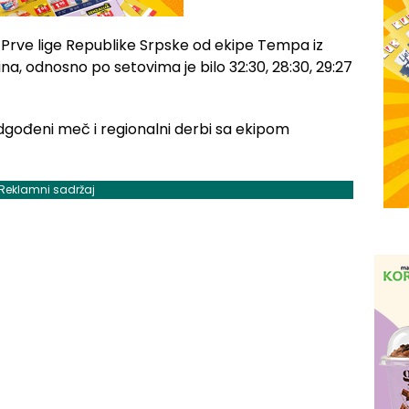
u Prve lige Republike Srpske od ekipe Tempa iz
ina, odnosno po setovima je bilo 32:30, 28:30, 29:27
dgođeni meč i regionalni derbi sa ekipom
Reklamni sadržaj