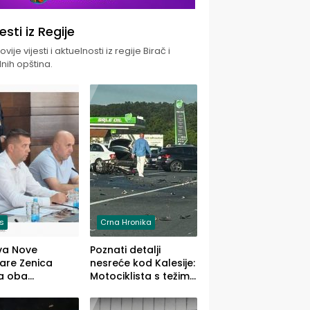
jesti iz Regije
vije vijesti i aktuelnosti iz regije Birač i
nih opština.
is
Crna Hronika
va Nove
Poznati detalji
zare Zenica
nesreće kod Kalesije:
a oba
Motociklista s težim,
dloga Vlade
dvoje vozača s
Ustrajni da je
lakšim povredama