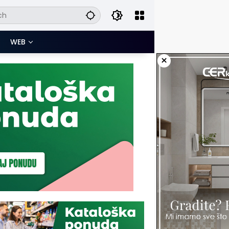
WEB
×