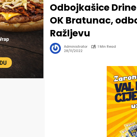
Odbojkašice Drine
OK Bratunac, odbo
Ražljevu
Administrator
1 Min Read
28/11/2022