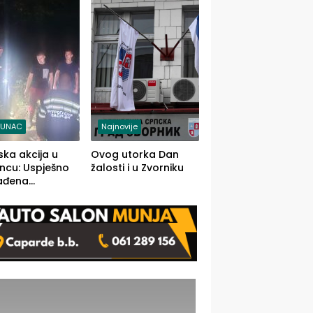
j jedino rješenje
TUNAC
Najnovije
ska akcija u
Ovog utorka Dan
ncu: Uspješno
žalosti i u Zvorniku
ađena
mdesetogodišnj
nka Lazić,
 iz Kravice.