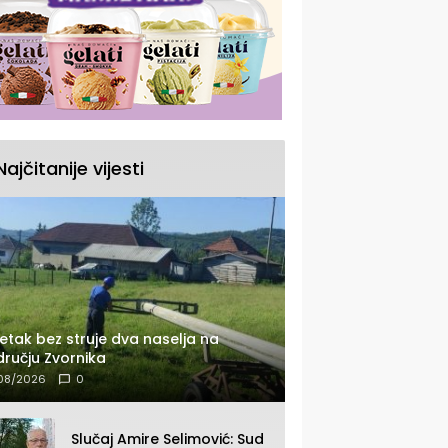
Najčitanije vijesti
etak bez struje dva naselja na
ručju Zvornika
08/2026
0
Slučaj Amire Selimović: Sud