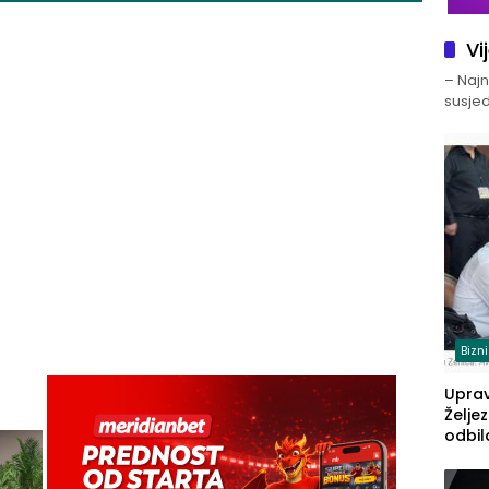
Vi
– Najno
susjed
Bizn
Upra
Želje
odbil
prije
FBiH: 