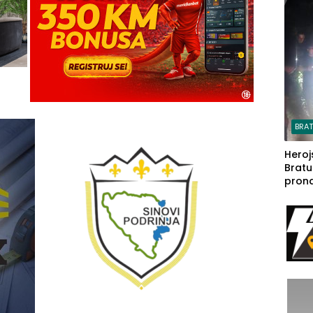
steča
BRA
Heroj
Bratu
pron
seda
a Iva
rodom