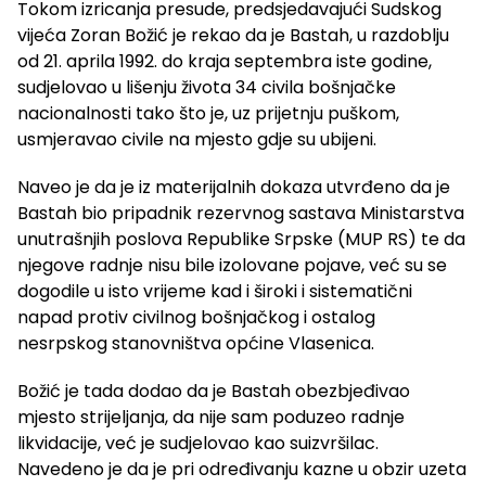
Tokom izricanja presude, predsjedavajući Sudskog
vijeća Zoran Božić je rekao da je Bastah, u razdoblju
od 21. aprila 1992. do kraja septembra iste godine,
sudjelovao u lišenju života 34 civila bošnjačke
nacionalnosti tako što je, uz prijetnju puškom,
usmjeravao civile na mjesto gdje su ubijeni.
Naveo je da je iz materijalnih dokaza utvrđeno da je
Bastah bio pripadnik rezervnog sastava Ministarstva
unutrašnjih poslova Republike Srpske (MUP RS) te da
njegove radnje nisu bile izolovane pojave, već su se
dogodile u isto vrijeme kad i široki i sistematični
napad protiv civilnog bošnjačkog i ostalog
nesrpskog stanovništva općine Vlasenica.
Božić je tada dodao da je Bastah obezbjeđivao
mjesto strijeljanja, da nije sam poduzeo radnje
likvidacije, već je sudjelovao kao suizvršilac.
Navedeno je da je pri određivanju kazne u obzir uzeta