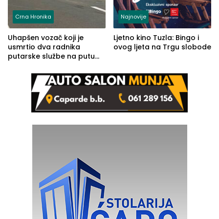
Crna Hronika
Najnovije
Uhapšen vozač koji je
Ljetno kino Tuzla: Bingo i
usmrtio dva radnika
ovog ljeta na Trgu slobode
putarske službe na putu
od Loznice prema Šapcu
(FOTO)