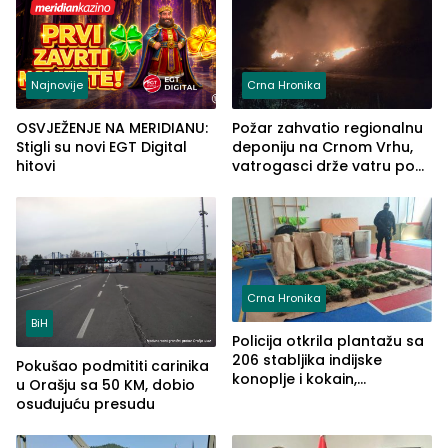
Najnovije
Crna Hronika
OSVJEŽENJE NA MERIDIANU:
Požar zahvatio regionalnu
Stigli su novi EGT Digital
deponiju na Crnom Vrhu,
hitovi
vatrogasci drže vatru pod
kontrolom (FOTO)
Crna Hronika
BiH
Policija otkrila plantažu sa
206 stabljika indijske
Pokušao podmititi carinika
konoplje i kokain,
u Orašju sa 50 KM, dobio
uhapšena jedna osoba
osuđujuću presudu
(FOTO)