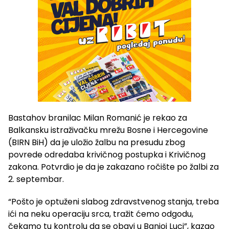
Bastahov branilac Milan Romanić je rekao za
Balkansku istraživačku mrežu Bosne i Hercegovine
(BIRN BiH) da je uložio žalbu na presudu zbog
povrede odredaba krivičnog postupka i Krivičnog
zakona. Potvrdio je da je zakazano ročište po žalbi za
2. septembar.
“Pošto je optuženi slabog zdravstvenog stanja, treba
ići na neku operaciju srca, tražit ćemo odgodu,
čekamo tu kontrolu da se obavi u Banjoj Luci”, kazao