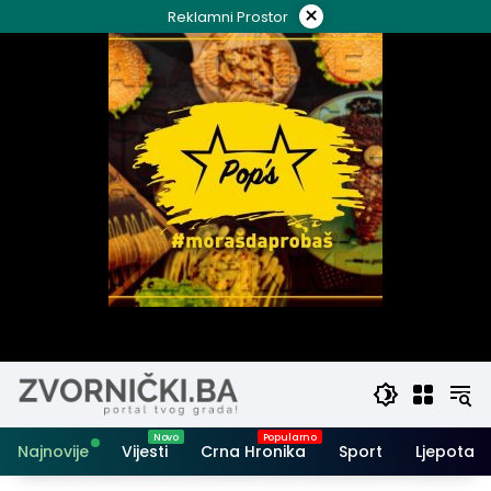
Skip
×
Reklamni Prostor
to
content
Najnovije
Vijesti
Crna Hronika
Sport
Ljepota i 