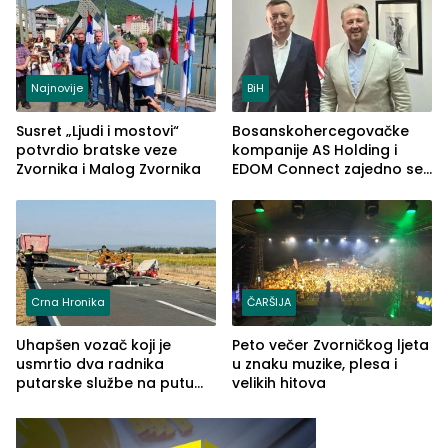
Najnovije
BiH
Susret „Ljudi i mostovi“
Bosanskohercegovačke
potvrdio bratske veze
kompanije AS Holding i
Zvornika i Malog Zvornika
EDOM Connect zajedno se
šire na tržište Maroka
Crna Hronika
ČARŠIJA
Uhapšen vozač koji je
Peto večer Zvorničkog ljeta
usmrtio dva radnika
u znaku muzike, plesa i
putarske službe na putu
velikih hitova
od Loznice prema Šapcu
(FOTO)