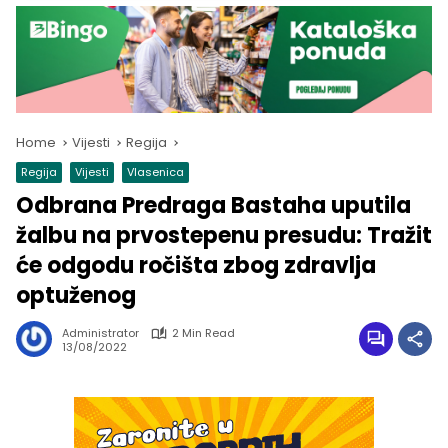
Home
Vijesti
Regija
Regija
Vijesti
Vlasenica
Odbrana Predraga Bastaha uputila
žalbu na prvostepenu presudu: Tražit
će odgodu ročišta zbog zdravlja
optuženog
Administrator
2 Min Read
13/08/2022