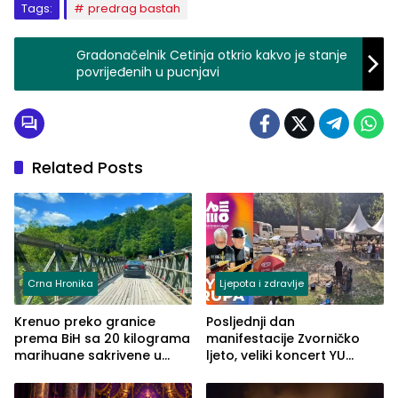
Tags:
predrag bastah
Gradonačelnik Cetinja otkrio kakvo je stanje
povrijeđenih u pucnjavi
Related Posts
Crna Hronika
Ljepota i zdravlje
Krenuo preko granice
Posljednji dan
prema BiH sa 20 kilograma
manifestacije Zvorničko
marihuane sakrivene u
ljeto, veliki koncert YU
automobilu
grupe zatvara program
ove godine