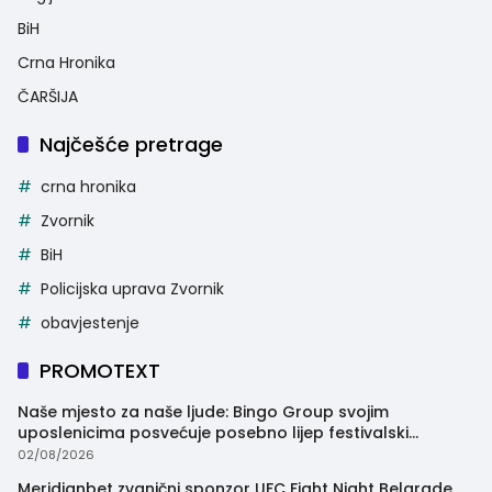
BiH
Crna Hronika
ČARŠIJA
Najčešće pretrage
crna hronika
Zvornik
BiH
Policijska uprava Zvornik
obavjestenje
PROMOTEXT
Naše mjesto za naše ljude: Bingo Group svojim
uposlenicima posvećuje posebno lijep festivalski
trenutak
02/08/2026
Meridianbet zvanični sponzor UFC Fight Night Belgrade