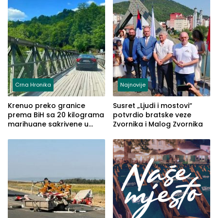
Crna Hronika
Najnovije
Krenuo preko granice
Susret „Ljudi i mostovi“
prema BiH sa 20 kilograma
potvrdio bratske veze
marihuane sakrivene u
Zvornika i Malog Zvornika
automobilu