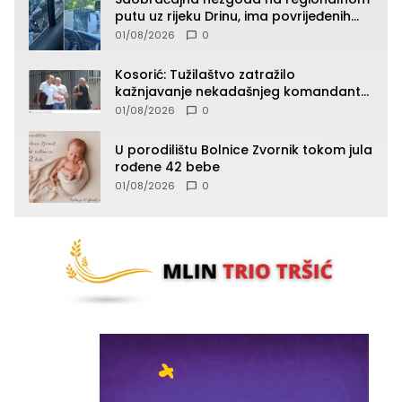
putu uz rijeku Drinu, ima povrijeđenih
lica (FOTO)
01/08/2026
0
Kosorić: Tužilaštvo zatražilo
kažnjavanje nekadašnjeg komandanta
Vlaseničke brigade
01/08/2026
0
U porodilištu Bolnice Zvornik tokom jula
rođene 42 bebe
01/08/2026
0