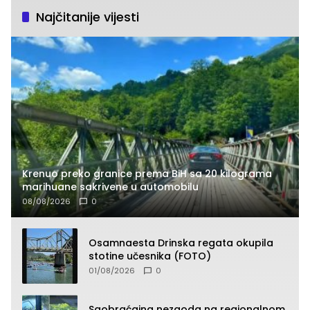
Najčitanije vijesti
Krenuo preko granice prema BiH sa 20 kilograma
marihuane sakrivene u automobilu
08/08/2026
0
Osamnaesta Drinska regata okupila
stotine učesnika (FOTO)
01/08/2026
0
Saobraćajna nezgoda na regionalnom