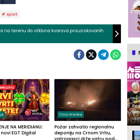
sport
ara na terenu do otklona kvarova prouzrokovanih
Pos
lje
je
Crna Hronika
pr
08/
ENJE NA MERIDIANU:
Požar zahvatio regionalnu
u novi EGT Digital
deponiju na Crnom Vrhu,
vatrogasci drže vatru pod