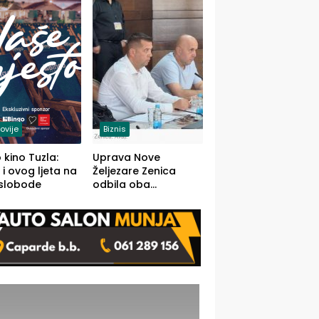
(FOTO)
ovije
Biznis
 kino Tuzla:
Uprava Nove
 i ovog ljeta na
Željezare Zenica
 slobode
odbila oba
prijedloga Vlade
FBiH: Ustrajni da je
stečaj jedino rješenje