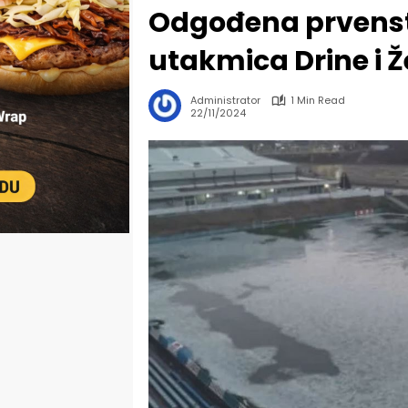
Odgođena prvens
utakmica Drine i Ž
Administrator
1 Min Read
22/11/2024