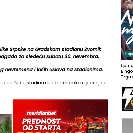
blike Srpske na Gradskom stadionu Zvornik
Najn
e odgađa za sledeću subotu 30. nevembra.
Ljetno
g nevremena i loših uslova na stadionima.
Bingo
Trgu
te dođu na stadion i bodre momke u jednoj od