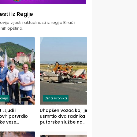
jesti iz Regije
vije vijesti i aktuelnosti iz regije Birač i
nih opština.
ovije
Crna Hronika
 „Ljudi i
Uhapšen vozač koji je
vi“ potvrdio
usmrtio dva radnika
ke veze
putarske službe na
ika i Malog
putu od Loznice
ika
prema Šapcu