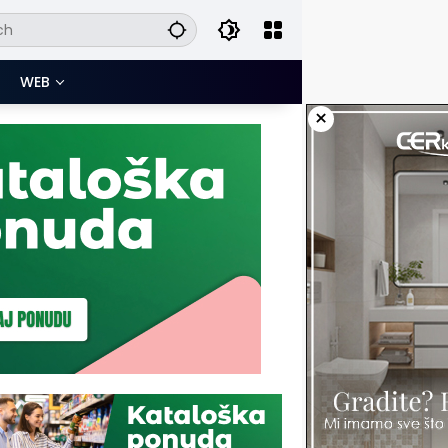
WEB
×