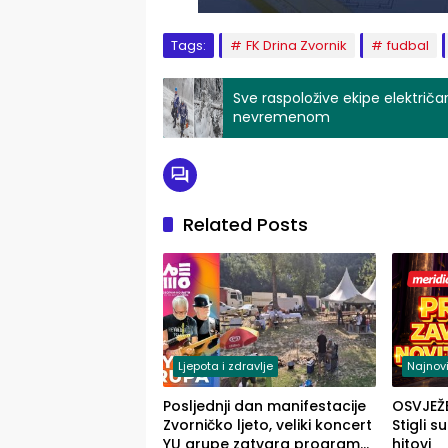
Tags:
FK Drina Zvornik
fudbal
Sve raspoložive ekipe električ
nevremenom
Related Posts
Ljepota i zdravlje
Najnovi
Posljednji dan manifestacije
OSVJEŽ
Zvorničko ljeto, veliki koncert
Stigli s
YU grupe zatvara program
hitovi