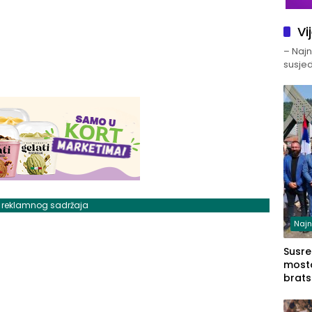
Vi
– Najno
susjed
j reklamnog sadržaja
Najn
Susret
mosto
brats
Zvorn
Zvorn