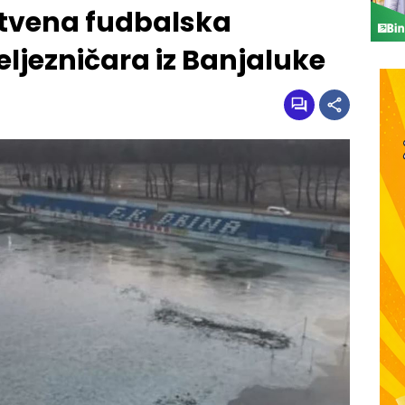
tvena fudbalska
eljezničara iz Banjaluke