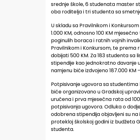
srednje škole, 6 studenata master s
oba roditelja i tri studenta sa smetn
U skladu sa Pravilnikom i Konkursom 
1.000 KM, odnosno 100 KM mjesečno t
poginulih boraca i ratnih vojnih invali
Pravilnikom i Konkursom, te prema r
dobijati 500 KM. Za 183 studenta sa 
stipendije kao jednokratno davanje 
namjenu biće izdvojeno 187.000 KM – 
Potpisivanje ugovora sa studentima k
biće organizovano u Gradskoj uprav
uručena i prva mjesečna rata od 100 
potpisivanja ugovora. Odluka o dodjeli
odobrena stipendija objavljeni su na
protekloj školskoj godini iz budžeta 
studenta.