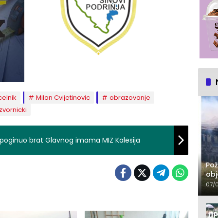
elnik
Milan Cvijetinovic
obrazovanje
zvornicki
ra poginuo brat Glavnog imama MIZ Kalesija
Pož
obj
07/