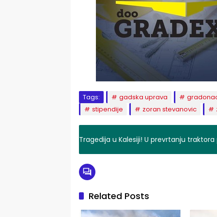
Tags:
gadska uprava
gradonac
stipendije
zoran stevanovic
Tragedija u Kalesiji! U prevrtanju trakto
Related Posts