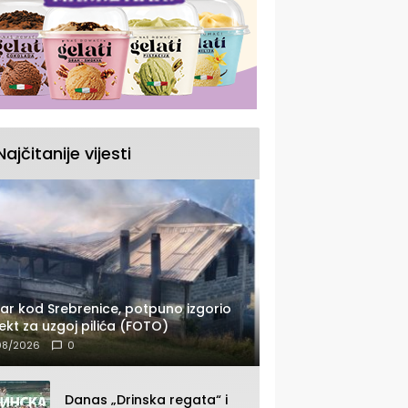
Najčitanije vijesti
ar kod Srebrenice, potpuno izgorio
ekt za uzgoj pilića (FOTO)
08/2026
0
Danas „Drinska regata“ i