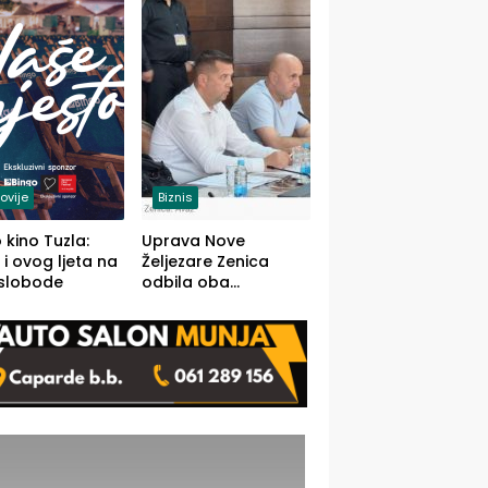
(FOTO)
ovije
Biznis
 kino Tuzla:
Uprava Nove
 i ovog ljeta na
Željezare Zenica
 slobode
odbila oba
prijedloga Vlade
FBiH: Ustrajni da je
stečaj jedino rješenje