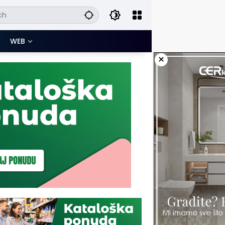
WEB
×