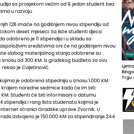
tudija sa prosjekom većim od 9, jedan student bez
jama u razvoju.
njih 128 imaće na godišnjem nivou stipendiju od
okom deset mjeseci. Sa liste studenti djeca
da odobreno je 11 stipendija i u skladu sa
aspoloživim sredstvima oni će na godišnjem nivou
liste slabog materijalnog stanja odobrene su
Najn
u iznosu od 300 KM. Iz gradskog budžeta za ovu
Ljetno
rekao je Cvijetinović.
Bingo
Trgu
ojima je odobrena stipednija u iznosu 1.000 KM
i krajem naredne sedmice kada će im biti
KM. Studenti će biti informisani o datumu
 stipendija i rang lista studenata kojima je
 internet stranici Gradske uprave Zvornik. U
Grada izdvojeno je 150.000 KM za stipendiranje 244