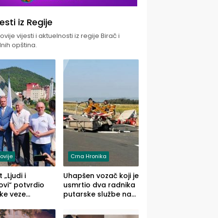
jesti iz Regije
vije vijesti i aktuelnosti iz regije Birač i
nih opština.
ovije
Crna Hronika
 „Ljudi i
Uhapšen vozač koji je
vi“ potvrdio
usmrtio dva radnika
ke veze
putarske službe na
ika i Malog
putu od Loznice
ika
prema Šapcu