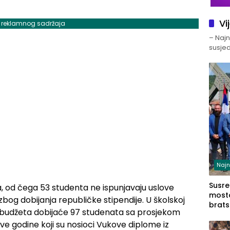
Vi
j reklamnog sadržaja
– Najno
susjed
Najn
Susret
, od čega 53 studenta ne ispunjavaju uslove
mosto
zbog dobijanja republičke stipendije. U školskoj
brats
og budžeta dobijaće 97 studenata sa prosjekom
Zvorn
ve godine koji su nosioci Vukove diplome iz
Zvorn