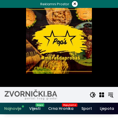
Skip
×
Reklamni Prostor
to
content
Najnovije
Vijesti
Crna Hronika
Sport
Ljepota i 