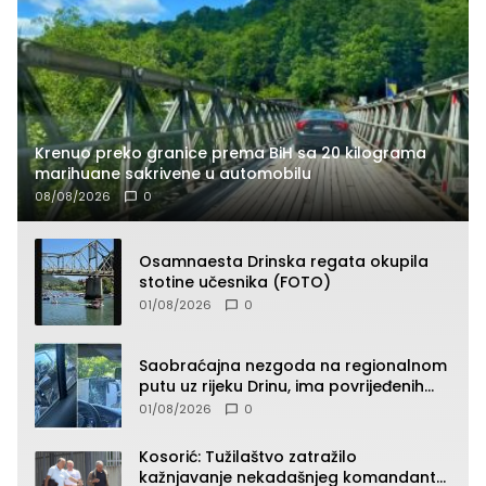
Krenuo preko granice prema BiH sa 20 kilograma
marihuane sakrivene u automobilu
08/08/2026
0
Osamnaesta Drinska regata okupila
stotine učesnika (FOTO)
01/08/2026
0
Saobraćajna nezgoda na regionalnom
putu uz rijeku Drinu, ima povrijeđenih
lica (FOTO)
01/08/2026
0
Kosorić: Tužilaštvo zatražilo
kažnjavanje nekadašnjeg komandanta