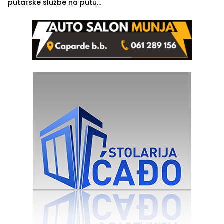
putarske službe na putu
od Loznice prema Šapcu
(FOTO)