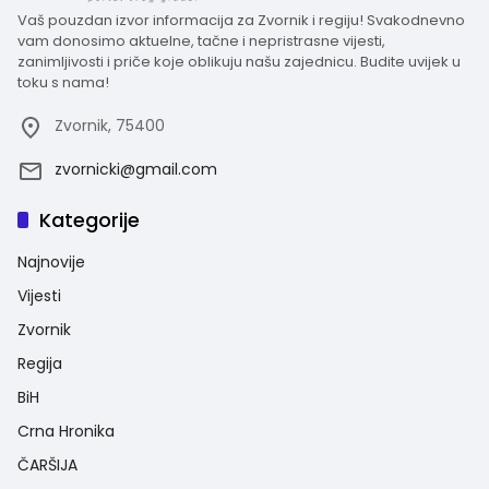
Vaš pouzdan izvor informacija za Zvornik i regiju! Svakodnevno
vam donosimo aktuelne, tačne i nepristrasne vijesti,
zanimljivosti i priče koje oblikuju našu zajednicu. Budite uvijek u
toku s nama!
Zvornik, 75400
zvornicki@gmail.com
Kategorije
Najnovije
Vijesti
Zvornik
Regija
BiH
Crna Hronika
ČARŠIJA