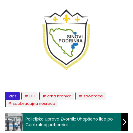
Tags:
BiH
crna hronika
saobracaj
saobracajna nesreca
Policijska uprava Zvornik: Uhapšeno lice po
Centralnoj potjernici