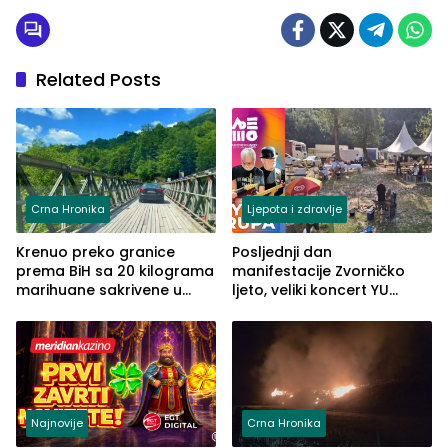
Related Posts
Crna Hronika
Ljepota i zdravlje
Krenuo preko granice
Posljednji dan
prema BiH sa 20 kilograma
manifestacije Zvorničko
marihuane sakrivene u
ljeto, veliki koncert YU
automobilu
grupe zatvara program
ove godine
Najnovije
Crna Hronika