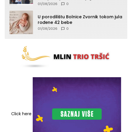
Vlaseničke brigade
01/08/2026
0
U porodilištu Bolnice Zvornik tokom jula
rođene 42 bebe
01/08/2026
0
Click here