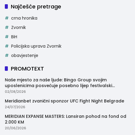
Najčešće pretrage
crna hronika
Zvornik
BiH
Policijska uprava Zvornik
obavjestenje
PROMOTEXT
Naše mjesto za naše ljude: Bingo Group svojim
uposlenicima posvećuje posebno lijep festivalski
trenutak
02/08/2026
Meridianbet zvanični sponzor UFC Fight Night Belgrade
24/07/2026
MERIDIAN EXPANSE MASTERS: Lansiran pohod na fond od
2.000 KM
20/06/2026