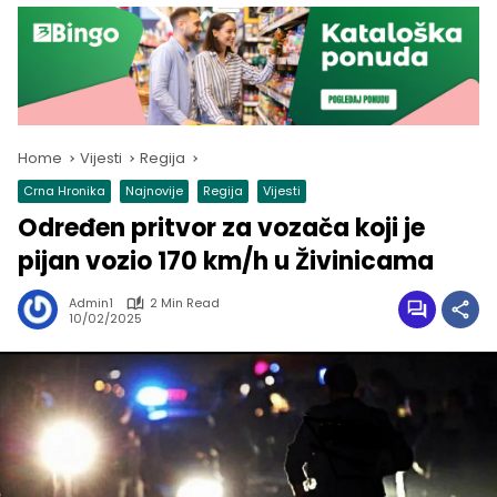
Home
Vijesti
Regija
Crna Hronika
Najnovije
Regija
Vijesti
Određen pritvor za vozača koji je
pijan vozio 170 km/h u Živinicama
Admin1
2 Min Read
10/02/2025