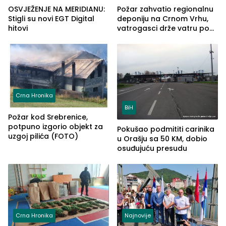
OSVJEŽENJE NA MERIDIANU:
Požar zahvatio regionalnu
Stigli su novi EGT Digital
deponiju na Crnom Vrhu,
hitovi
vatrogasci drže vatru pod
kontrolom (FOTO)
Crna Hronika
BiH
Požar kod Srebrenice,
potpuno izgorio objekt za
Pokušao podmititi carinika
uzgoj pilića (FOTO)
u Orašju sa 50 KM, dobio
osuđujuću presudu
Crna Hronika
Najnovije