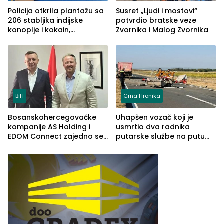
Policija otkrila plantažu sa
Susret „Ljudi i mostovi“
206 stabljika indijske
potvrdio bratske veze
konoplje i kokain,
Zvornika i Malog Zvornika
uhapšena jedna osoba
(FOTO)
BiH
Crna Hronika
Bosanskohercegovačke
Uhapšen vozač koji je
kompanije AS Holding i
usmrtio dva radnika
EDOM Connect zajedno se
putarske službe na putu
šire na tržište Maroka
od Loznice prema Šapcu
(FOTO)