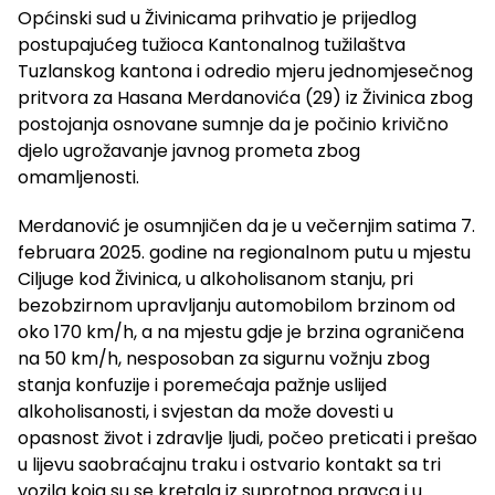
Općinski sud u Živinicama prihvatio je prijedlog
postupajućeg tužioca Kantonalnog tužilaštva
Tuzlanskog kantona i odredio mjeru jednomjesečnog
pritvora za Hasana Merdanovića (29) iz Živinica zbog
postojanja osnovane sumnje da je počinio krivično
djelo ugrožavanje javnog prometa zbog
omamljenosti.
Merdanović je osumnjičen da je u večernjim satima 7.
februara 2025. godine na regionalnom putu u mjestu
Ciljuge kod Živinica, u alkoholisanom stanju, pri
bezobzirnom upravljanju automobilom brzinom od
oko 170 km/h, a na mjestu gdje je brzina ograničena
na 50 km/h, nesposoban za sigurnu vožnju zbog
stanja konfuzije i poremećaja pažnje uslijed
alkoholisanosti, i svjestan da može dovesti u
opasnost život i zdravlje ljudi, počeo preticati i prešao
u lijevu saobraćajnu traku i ostvario kontakt sa tri
vozila koja su se kretala iz suprotnog pravca i u