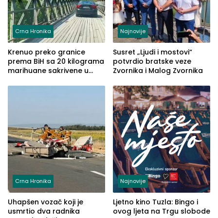
Crna Hronika
Najnovije
Krenuo preko granice
Susret „Ljudi i mostovi“
prema BiH sa 20 kilograma
potvrdio bratske veze
marihuane sakrivene u
Zvornika i Malog Zvornika
automobilu
Crna Hronika
Najnovije
Uhapšen vozač koji je
Ljetno kino Tuzla: Bingo i
usmrtio dva radnika
ovog ljeta na Trgu slobode