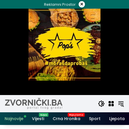
Skip
×
Reklamni Prostor
to
content
Najnovije
Vijesti
Crna Hronika
Sport
Ljepota i 