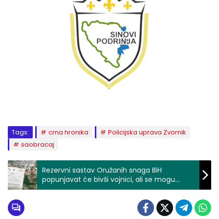
Tags:
crna hronika
Policijska uprava Zvornik
saobracaj
Rezervni sastav Oružanih snaga BiH
popunjavat će bivši vojnici, ali se mogu
prijaviti i civili bez vojnog iskustva