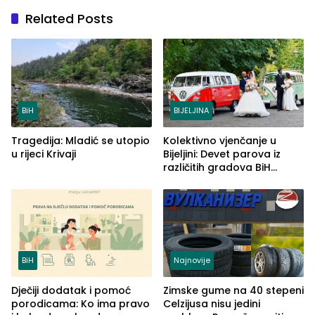
Related Posts
BiH
BIJELJINA
Tragedija: Mladić se utopio
Kolektivno vjenčanje u
u rijeci Krivaji
Bijeljini: Devet parova iz
različitih gradova BiH
izgovorilo sudbonosno da
BiH
Najnovije
Dječiji dodatak i pomoć
Zimske gume na 40 stepeni
porodicama: Ko ima pravo
Celzijusa nisu jedini