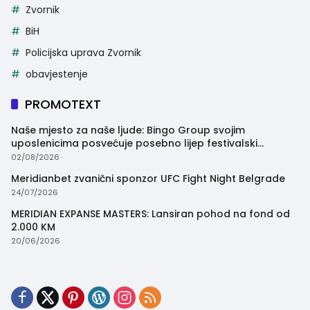
Zvornik
BiH
Policijska uprava Zvornik
obavjestenje
PROMOTEXT
Naše mjesto za naše ljude: Bingo Group svojim
uposlenicima posvećuje posebno lijep festivalski
trenutak
02/08/2026
Meridianbet zvanični sponzor UFC Fight Night Belgrade
24/07/2026
MERIDIAN EXPANSE MASTERS: Lansiran pohod na fond od
2.000 KM
20/06/2026