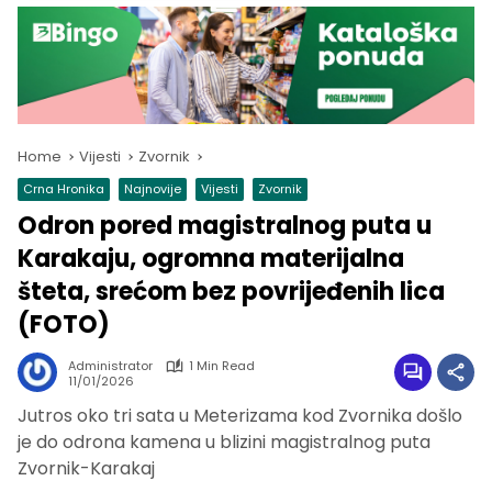
Home
Vijesti
Zvornik
Crna Hronika
Najnovije
Vijesti
Zvornik
Odron pored magistralnog puta u
Karakaju, ogromna materijalna
šteta, srećom bez povrijeđenih lica
(FOTO)
Administrator
1 Min Read
11/01/2026
Jutros oko tri sata u Meterizama kod Zvornika došlo
je do odrona kamena u blizini magistralnog puta
Zvornik-Karakaj