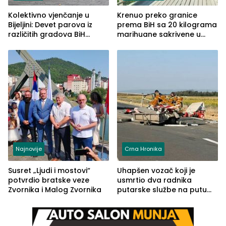
Kolektivno vjenčanje u
Krenuo preko granice
Bijeljini: Devet parova iz
prema BiH sa 20 kilograma
različitih gradova BiH
marihuane sakrivene u
izgovorilo sudbonosno da
automobilu
Najnovije
Crna Hronika
Susret „Ljudi i mostovi“
Uhapšen vozač koji je
potvrdio bratske veze
usmrtio dva radnika
Zvornika i Malog Zvornika
putarske službe na putu
od Loznice prema Šapcu
(FOTO)