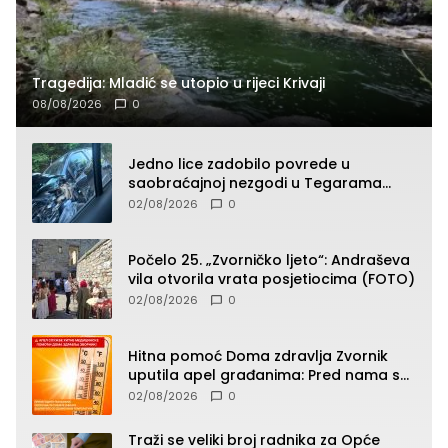
Tragedija: Mladić se utopio u rijeci Krivaji
08/08/2026
0
Jedno lice zadobilo povrede u
saobraćajnoj nezgodi u Tegarama
(FOTO)
02/08/2026
0
Počelo 25. „Zvorničko ljeto“: Andraševa
vila otvorila vrata posjetiocima (FOTO)
02/08/2026
0
Hitna pomoć Doma zdravlja Zvornik
uputila apel građanima: Pred nama su
temperature do 40°C, oprez zbog
02/08/2026
0
toplotnog udara
Traži se veliki broj radnika za Opće