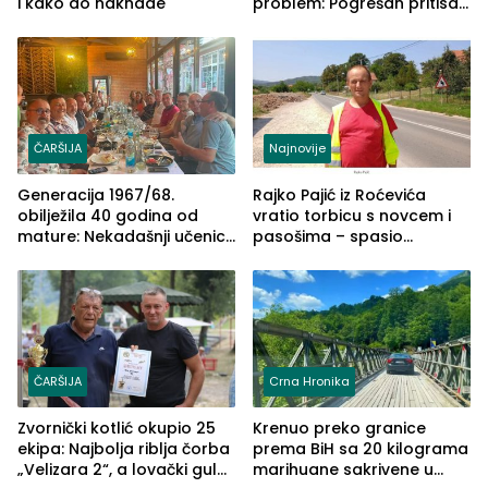
i kako do naknade
problem: Pogrešan pritisak
može biti mnogo opasniji
ČARŠIJA
Najnovije
Generacija 1967/68.
Rajko Pajić iz Roćevića
obilježila 40 godina od
vratio torbicu s novcem i
mature: Nekadašnji učenici
pasošima – spasio
TŠC-a okupili se u Zvorniku
porodično ljetovanje u
(FOTO)
Grčkoj
ČARŠIJA
Crna Hronika
Zvornički kotlić okupio 25
Krenuo preko granice
ekipa: Najbolja riblja čorba
prema BiH sa 20 kilograma
„Velizara 2“, a lovački gulaš
marihuane sakrivene u