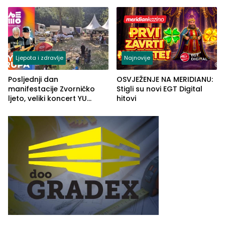
„Red i Zaprska“ (FOTO)
automobilu
Ljepota i zdravlje
Najnovije
Posljednji dan
OSVJEŽENJE NA MERIDIANU:
manifestacije Zvorničko
Stigli su novi EGT Digital
ljeto, veliki koncert YU
hitovi
grupe zatvara program
ove godine