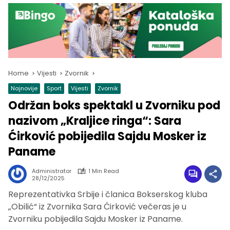
Home
Vijesti
Zvornik
Najnovije
Sport
Vijesti
Zvornik
Održan boks spektakl u Zvorniku pod
nazivom „Kraljice ringa“: Sara
Ćirković pobijedila Sajdu Mosker iz
Paname
Administrator
1 Min Read
28/12/2025
Reprezentativka Srbije i članica Bokserskog kluba
„Obilić“ iz Zvornika Sara Ćirković večeras je u
Zvorniku pobijedila Sajdu Mosker iz Paname.