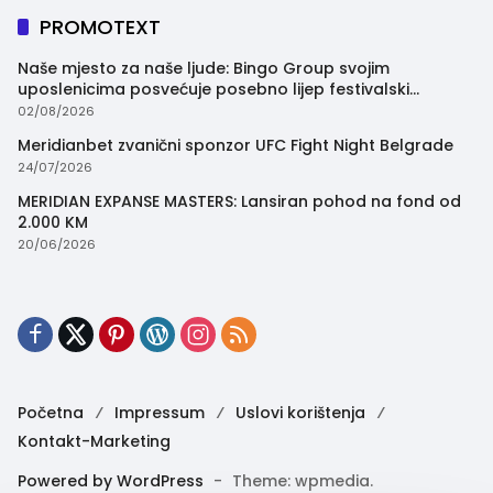
PROMOTEXT
Naše mjesto za naše ljude: Bingo Group svojim
uposlenicima posvećuje posebno lijep festivalski
trenutak
02/08/2026
Meridianbet zvanični sponzor UFC Fight Night Belgrade
24/07/2026
MERIDIAN EXPANSE MASTERS: Lansiran pohod na fond od
2.000 KM
20/06/2026
Početna
Impressum
Uslovi korištenja
Kontakt-Marketing
Powered by WordPress
-
Theme: wpmedia.