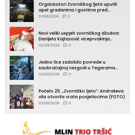
Organizatori Zvorničkog ljeta uputili
apel građanima i gostima pred
početak koncertnog programa
01/08/2026
0
Novi veliki uspjeh zvorničkog džudoa:
Danijela Kajtazović viceprvakinja
Balkana u seniorskoj konkurenciji
02/08/2026
0
Jedno lice zadobilo povrede u
saobraćajnoj nezgodi u Tegarama
(FOTO)
02/08/2026
0
Počelo 25. „Zvorničko ljeto“: Andraševa
vila otvorila vrata posjetiocima (FOTO)
02/08/2026
0