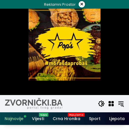
Skip
×
Reklamni Prostor
to
content
Najnovije
Vijesti
Crna Hronika
Sport
Ljepota i 