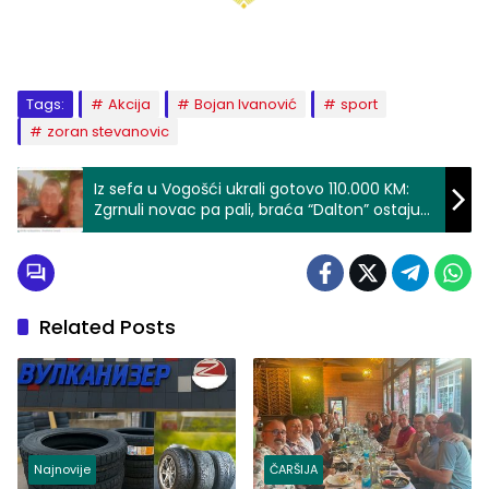
Tags:
Akcija
Bojan Ivanović
sport
zoran stevanovic
Iz sefa u Vogošći ukrali gotovo 110.000 KM:
Zgrnuli novac pa pali, braća “Dalton” ostaju
iza rešetaka
Related Posts
Najnovije
ČARŠIJA