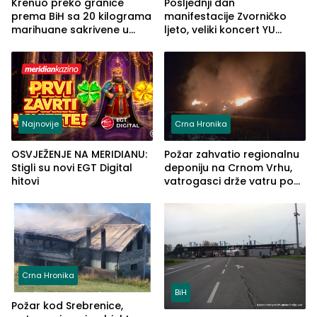
Krenuo preko granice
Posljednji dan
prema BiH sa 20 kilograma
manifestacije Zvorničko
marihuane sakrivene u
ljeto, veliki koncert YU
automobilu
grupe zatvara program
ove godine
Najnovije
Crna Hronika
OSVJEŽENJE NA MERIDIANU:
Požar zahvatio regionalnu
Stigli su novi EGT Digital
deponiju na Crnom Vrhu,
hitovi
vatrogasci drže vatru pod
kontrolom (FOTO)
Crna Hronika
BiH
Požar kod Srebrenice,