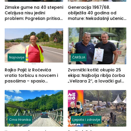
Zimske gume na 40 stepeni
Generacija 1967/68.
Celzijusa nisu jedini
obilježila 40 godina od
problem: Pogrešan pritisak
mature: Nekadašnji učenici
može biti mnogo opasniji
TŠC-a okupili se u Zvorniku
(FOTO)
Najnovije
ČARŠIJA
Rajko Pajić iz Roćevića
Zvornički kotlić okupio 25
vratio torbicu s novcem i
ekipa: Najbolja riblja čorba
pasošima – spasio
„Velizara 2“, a lovački gulaš
porodično ljetovanje u
„Red i Zaprska“ (FOTO)
Grčkoj
Crna Hronika
Ljepota i zdravlje