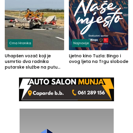
Crna Hronika
Najnovije
Uhapšen vozač koji je
Ljetno kino Tuzla: Bingo i
usmrtio dva radnika
ovog ljeta na Trgu slobode
putarske službe na putu
od Loznice prema Šapcu
(FOTO)