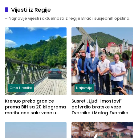
Vijesti iz Regije
– Najnovije vijesti i aktuelnosti iz regije Birač i susjednih opština.
Crna Hronika
Najnovije
Krenuo preko granice
Susret „Ljudi i mostovi“
prema BiH sa 20 kilograma
potvrdio bratske veze
marihuane sakrivene u
Zvornika i Malog Zvornika
automobilu