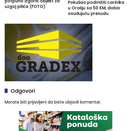
potpuno izgorio objekt za
Pokušao podmititi carinika
uzgoj pilića (FOTO)
u Orašju sa 50 KM, dobio
osuđujuću presudu
Odgovori
Morate biti
prijavljeni
da biste objavili komentar.