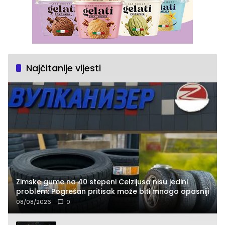
Najčitanije vijesti
Zimske gume na 40 stepeni Celzijusa nisu jedini
problem: Pogrešan pritisak može biti mnogo opasniji
08/08/2026
0