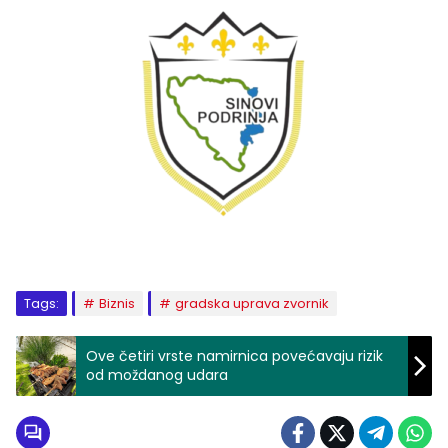
Tags:
Biznis
gradska uprava zvornik
Ove četiri vrste namirnica povećavaju rizik
od moždanog udara