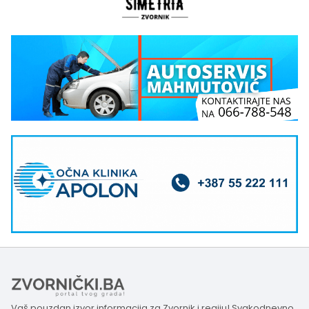
Vaš pouzdan izvor informacija za Zvornik i regiju! Svakodnevno