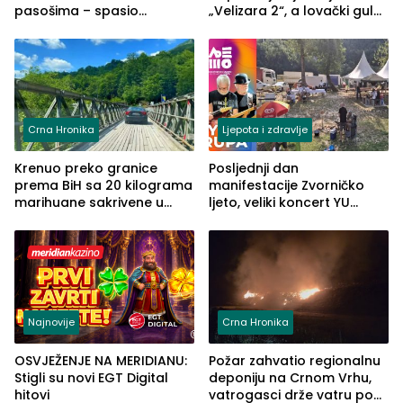
pasošima – spasio
„Velizara 2“, a lovački gulaš
porodično ljetovanje u
„Red i Zaprska“ (FOTO)
Grčkoj
Crna Hronika
Ljepota i zdravlje
Krenuo preko granice
Posljednji dan
prema BiH sa 20 kilograma
manifestacije Zvorničko
marihuane sakrivene u
ljeto, veliki koncert YU
automobilu
grupe zatvara program
ove godine
Najnovije
Crna Hronika
OSVJEŽENJE NA MERIDIANU:
Požar zahvatio regionalnu
Stigli su novi EGT Digital
deponiju na Crnom Vrhu,
hitovi
vatrogasci drže vatru pod