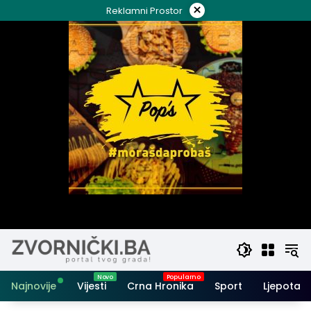
Skip
×
Reklamni Prostor
to
content
Najnovije
Vijesti
Crna Hronika
Sport
Ljepota i 