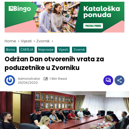
Home
Vijesti
Zvornik
Biznis
ČARŠIJA
Najnovije
Vijesti
Zvornik
Održan Dan otvorenih vrata za
poduzetnike u Zvorniku
Administrator
1 Min Read
29/06/2023