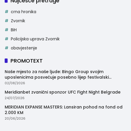
Najčešće pretrage
crna hronika
Zvornik
BiH
Policijska uprava Zvornik
obavjestenje
PROMOTEXT
Naše mjesto za naše ljude: Bingo Group svojim
uposlenicima posvećuje posebno lijep festivalski
trenutak
02/08/2026
Meridianbet zvanični sponzor UFC Fight Night Belgrade
24/07/2026
MERIDIAN EXPANSE MASTERS: Lansiran pohod na fond od
2.000 KM
20/06/2026