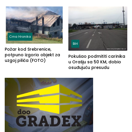
kontrolom (FOTO)
Crna Hronika
BiH
Požar kod Srebrenice,
potpuno izgorio objekt za
Pokušao podmititi carinika
uzgoj pilića (FOTO)
u Orašju sa 50 KM, dobio
osuđujuću presudu