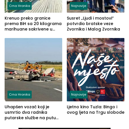
Crna Hronika
Najnovije
Krenuo preko granice
Susret „Ljudi i mostovi“
prema BiH sa 20 kilograma
potvrdio bratske veze
marihuane sakrivene u
Zvornika i Malog Zvornika
automobilu
Crna Hronika
Najnovije
Uhapšen vozač koji je
Ljetno kino Tuzla: Bingo i
usmrtio dva radnika
ovog ljeta na Trgu slobode
putarske službe na putu
od Loznice prema Šapcu
(FOTO)