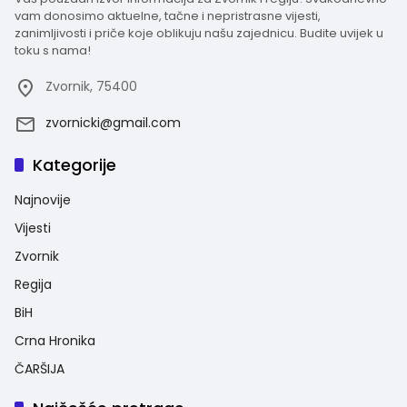
vam donosimo aktuelne, tačne i nepristrasne vijesti,
zanimljivosti i priče koje oblikuju našu zajednicu. Budite uvijek u
toku s nama!
Zvornik, 75400
zvornicki@gmail.com
Kategorije
Najnovije
Vijesti
Zvornik
Regija
BiH
Crna Hronika
ČARŠIJA