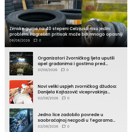
Zimske gume na 40 stepeni Celzijusa nisu jedini
problem: Pogrešan pritisak može biti mnogo opasniji
08/08/2026
0
Organizatori Zvorničkog ljeta uputili
apel građanima i gostima pred
početak koncertnog programa
01/08/2026
0
Novi veliki uspjeh zvorničkog džudoa:
Danijela Kajtazović viceprvakinja
Balkana u seniorskoj konkurenciji
02/08/2026
0
Jedno lice zadobilo povrede u
saobraćajnoj nezgodi u Tegarama
(FOTO)
02/08/2026
0