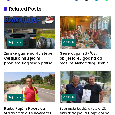
Related Posts
Najnovije
ČARŠIJA
Zimske gume na 40 stepeni
Generacija 1967/68.
Celzijusa nisu jedini
obilježila 40 godina od
problem: Pogrešan pritisak
mature: Nekadašnji učenici
može biti mnogo opasniji
TŠC-a okupili se u Zvorniku
(FOTO)
Najnovije
ČARŠIJA
Rajko Pajić iz Roćevića
Zvornički kotlić okupio 25
vratio torbicu s novcem i
ekipa: Najbolja riblja čorba