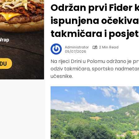
Održan prvi Fider
ispunjena očekiva
takmičara i posje
Administrator
2 Min Read
05/07/2026
Na rijeci Drini u Polomu održano je p
odziv takmičara, sportsko nadmetanje
učesnike.