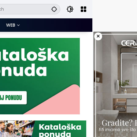
WEB
×