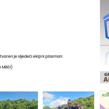
aren je sljedeći ekipni plasman:
 Milići)