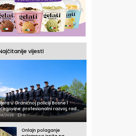
Najčitanije vijesti
ijera u Graničnoj policiji Bosne i
cegovine: profesionalni razvoj, rad
 savremenom opremom i služba
08/2026
0
ađanima
Onlajn polaganje