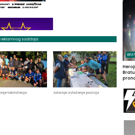
steča
j reklamnog sadržaja
BRA
Heroj
Bratu
pron
seda
a Iva
prije takmičenja
Jutarnje izvlačenje pozicija
rodom