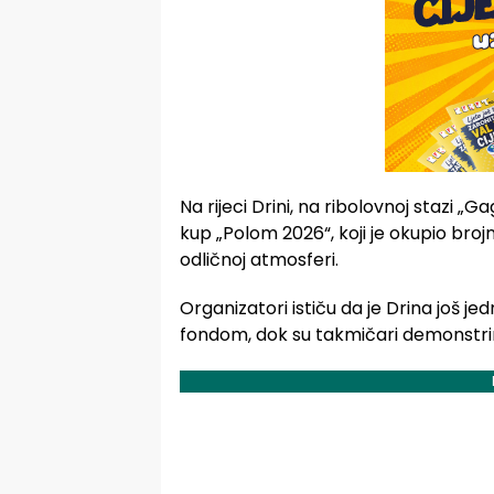
Na rijeci Drini, na ribolovnoj stazi „G
kup „Polom 2026“, koji je okupio brojn
odličnoj atmosferi.
Organizatori ističu da je Drina još j
fondom, dok su takmičari demonstriral