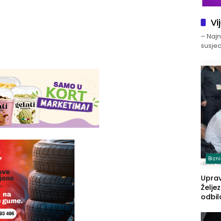
Vi
– Najno
susjed
Bizn
Upra
Želje
odbil
prije
FBiH: 