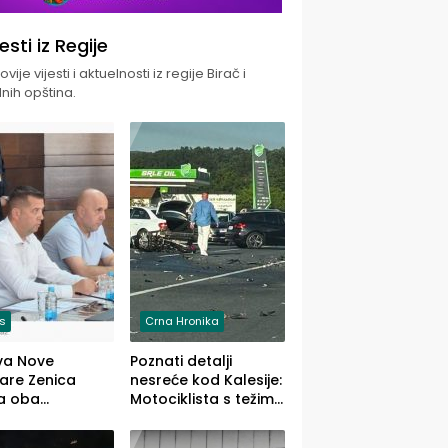
jesti iz Regije
vije vijesti i aktuelnosti iz regije Birač i
nih opština.
is
Crna Hronika
va Nove
Poznati detalji
zare Zenica
nesreće kod Kalesije:
a oba
Motociklista s težim,
dloga Vlade
dvoje vozača s
Ustrajni da je
lakšim povredama