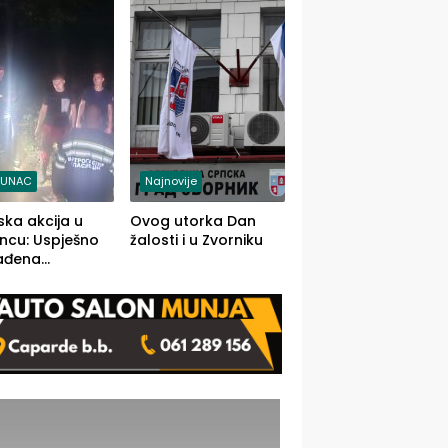
j jedino rješenje
TUNAC
Najnovije
ska akcija u
Ovog utorka Dan
ncu: Uspješno
žalosti i u Zvorniku
ađena
mdesetogodišnj
nka Lazić,
 iz Kravice.