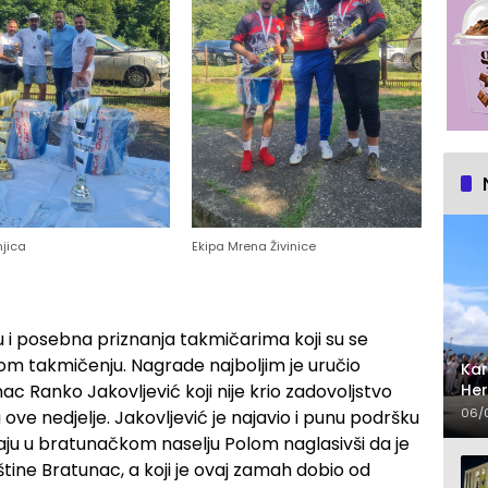
njica
Ekipa Mrena Živinice
u i posebna priznanja takmičarima koji su se
osom takmičenju. Nagrade najboljim je uručio
Kar
Her
ac Ranko Jakovljević koji nije krio zadovoljstvo
sa
06/
e nedjelje. Jakovljević je najavio i punu podršku
gr
aju u bratunačkom naselju Polom naglasivši da je
pštine Bratunac, a koji je ovaj zamah dobio od