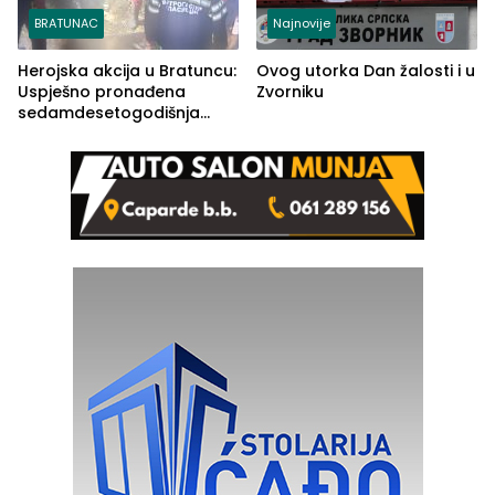
BRATUNAC
Najnovije
Herojska akcija u Bratuncu:
Ovog utorka Dan žalosti i u
Uspješno pronađena
Zvorniku
sedamdesetogodišnja
Ivanka Lazić, rodom iz
Kravice.