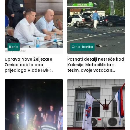
Biznis
Crna Hronika
Uprava Nove Željezare
Poznati detalji nesreće kod
Zenica odbila oba
Kalesije: Motociklista s
prijedloga Vlade FBiH:
težim, dvoje vozača s
Ustrajni da je stečaj jedino
lakšim povredama
rješenje