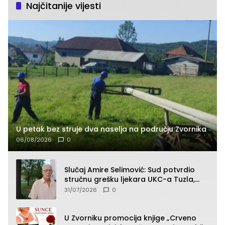
Najčitanije vijesti
U petak bez struje dva naselja na području Zvornika
06/08/2026
0
Slučaj Amire Selimović: Sud potvrdio
stručnu grešku ljekara UKC-a Tuzla,
presudan dokaz ostala obdukcija
31/07/2026
0
U Zvorniku promocija knjige „Crveno