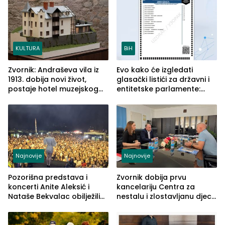
služba građanima
KULTURA
BiH
Zvornik: Andraševa vila iz
Evo kako će izgledati
1913. dobija novi život,
glasački listići za državni i
postaje hotel muzejskog
entitetske parlamente:
tipa
Najveće izmjene biće
vidljive na njima
Najnovije
Najnovije
Pozorišna predstava i
Zvornik dobija prvu
koncerti Anite Aleksić i
kancelariju Centra za
Nataše Bekvalac obilježili
nestalu i zlostavljanu djecu
četvrto veče Zvorničkog
u RS-u
ljeta (FOTO)