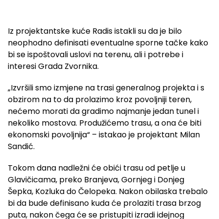
Iz projektantske kuće Radis istakli su da je bilo
neophodno definisati eventualne sporne tačke kako
bi se ispoštovali uslovi na terenu, ali i potrebe i
interesi Grada Zvornika.
„Izvršili smo izmjene na trasi generalnog projekta i s
obzirom na to da prolazimo kroz povoljniji teren,
nećemo morati da gradimo najmanje jedan tunel i
nekoliko mostova. Produžićemo trasu, a ona će biti
ekonomski povoljnija“ – istakao je projektant Milan
Sandić.
Tokom dana nadležni će obići trasu od petlje u
Glavičicama, preko Branjeva, Gornjeg i Donjeg
Šepka, Kozluka do Čelopeka. Nakon obilaska trebalo
bi da bude definisano kuda će prolaziti trasa brzog
puta, nakon čega će se pristupiti izradi idejnog