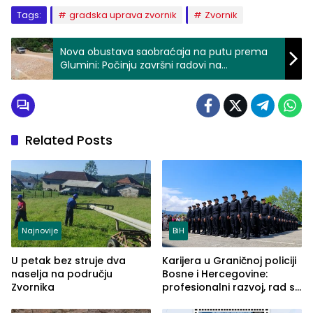
Tags:
gradska uprava zvornik
Zvornik
Nova obustava saobraćaja na putu prema
Glumini: Počinju završni radovi na
asfaltiranju
Related Posts
Najnovije
BiH
U petak bez struje dva
Karijera u Graničnoj policiji
naselja na području
Bosne i Hercegovine:
Zvornika
profesionalni razvoj, rad sa
savremenom opremom i