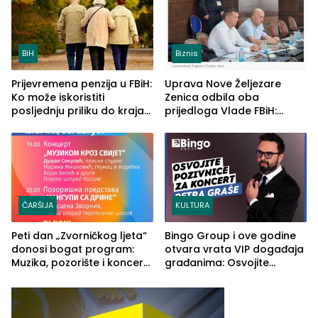
BiH
Biznis
Prijevremena penzija u FBiH:
Uprava Nove Željezare
Ko može iskoristiti
Zenica odbila oba
posljednju priliku do kraja
prijedloga Vlade FBiH:
2026. godine
Ustrajni da je stečaj jedino
rješenje
ČARŠIJA
KULTURA
Peti dan „Zvorničkog ljeta“
Bingo Group i ove godine
donosi bogat program:
otvara vrata VIP događaja
Muzika, pozorište i koncert
građanima: Osvojite
Stoje
ulaznice za koncert Petra
Graše