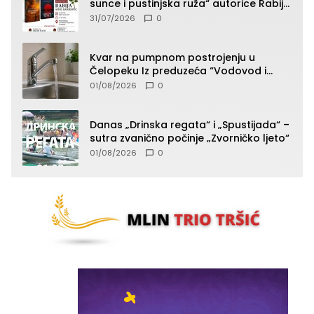
sunce i pustinjska ruža“ autorice Rabije
Avdić-Hamidović
31/07/2026
0
Kvar na pumpnom postrojenju u
Čelopeku Iz preduzeća “Vodovod i
komunalije”
01/08/2026
0
Danas „Drinska regata“ i „Spustijada“ –
sutra zvanično počinje „Zvorničko ljeto“
01/08/2026
0