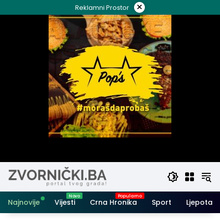
Skip
×
Reklamni Prostor
to
content
Najnovije
Vijesti
Crna Hronika
Sport
Ljepota i 