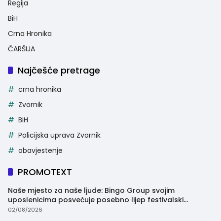
Regija
BiH
Crna Hronika
ČARŠIJA
Najčešće pretrage
crna hronika
Zvornik
BiH
Policijska uprava Zvornik
obavjestenje
PROMOTEXT
Naše mjesto za naše ljude: Bingo Group svojim
uposlenicima posvećuje posebno lijep festivalski
trenutak
02/08/2026