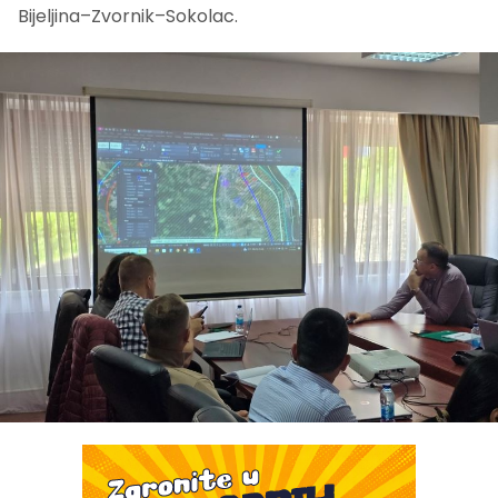
Bijeljina–Zvornik–Sokolac.