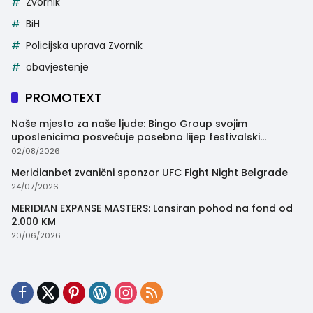
Zvornik
BiH
Policijska uprava Zvornik
obavjestenje
PROMOTEXT
Naše mjesto za naše ljude: Bingo Group svojim
uposlenicima posvećuje posebno lijep festivalski
trenutak
02/08/2026
Meridianbet zvanični sponzor UFC Fight Night Belgrade
24/07/2026
MERIDIAN EXPANSE MASTERS: Lansiran pohod na fond od
2.000 KM
20/06/2026