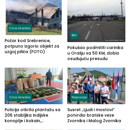
Crna Hronika
BiH
Požar kod Srebrenice,
potpuno izgorio objekt za
Pokušao podmititi carinika
uzgoj pilića (FOTO)
u Orašju sa 50 KM, dobio
osuđujuću presudu
Crna Hronika
Najnovije
Policija otkrila plantažu sa
Susret „Ljudi i mostovi“
206 stabljika indijske
potvrdio bratske veze
konoplje i kokain,
Zvornika i Malog Zvornika
uhapšena jedna osoba