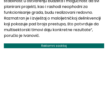
stabilnost u ostvarenju budžeta i mogućnost da svi
planirani projekti, kao i rashodi neophodni za
funkcionisanje grada, budu realizovani redovno.
Razmatran je i izvještaj o maloljetničkoj delinkvenciji
koji pokazuje pad broja prestupa, što potvrđuje da
multisektorski timovi daju konkretne rezultate”,
poručio je Ivanović.
Reklamni sadržaj