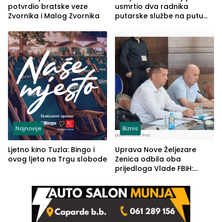
potvrdio bratske veze
usmrtio dva radnika
Zvornika i Malog Zvornika
putarske službe na putu
od Loznice prema Šapcu
(FOTO)
Najnovije
Biznis
Ljetno kino Tuzla: Bingo i
Uprava Nove Željezare
ovog ljeta na Trgu slobode
Zenica odbila oba
prijedloga Vlade FBiH:
Ustrajni da je stečaj jedino
rješenje