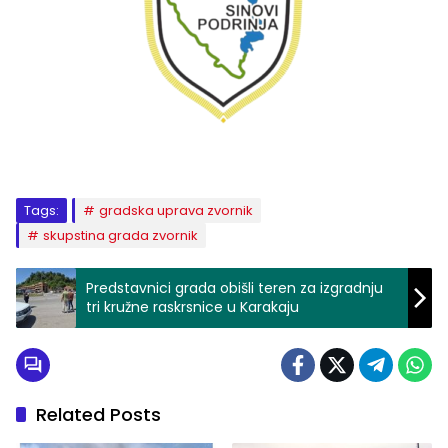
Tags:
gradska uprava zvornik
skupstina grada zvornik
Predstavnici grada obišli teren za izgradnju
tri kružne raskrsnice u Karakaju
Related Posts