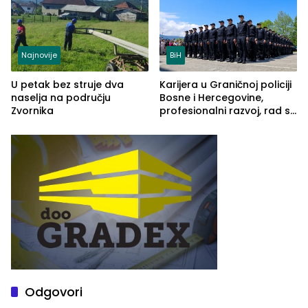
Najnovije
BiH
U petak bez struje dva
Karijera u Graničnoj policiji
naselja na području
Bosne i Hercegovine,
Zvornika
profesionalni razvoj, rad sa
savremenom opremom i
služba građanima
Odgovori