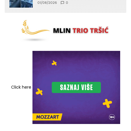
lica (FOTO)
01/08/2026
0
Click here