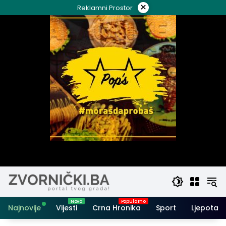
Skip
×
Reklamni Prostor
to
content
Najnovije
Vijesti
Crna Hronika
Sport
Ljepota i 