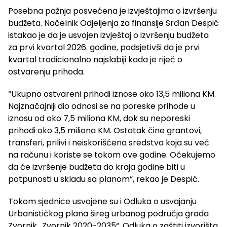
Posebna pažnja posvećena je izvještajima o izvršenju
budžeta. Načelnik Odjeljenja za finansije Srđan Despić
istakao je da je usvojen izvještaj o izvršenju budžeta
za prvi kvartal 2026. godine, podsjetivši da je prvi
kvartal tradicionalno najslabiji kada je riječ o
ostvarenju prihoda.
“Ukupno ostvareni prihodi iznose oko 13,5 miliona KM.
Najznačajniji dio odnosi se na poreske prihode u
iznosu od oko 7,5 miliona KM, dok su neporeski
prihodi oko 3,5 miliona KM. Ostatak čine grantovi,
transferi, prilivi i neiskorišćena sredstva koja su već
na računu i koriste se tokom ove godine. Očekujemo
da će izvršenje budžeta do kraja godine biti u
potpunosti u skladu sa planom”, rekao je Despić.
Tokom sjednice usvojene su i Odluka o usvajanju
Urbanističkog plana šireg urbanog područja grada
Zvornik „Zvornik 2020-2035“, Odluka o zaštiti izvorišta