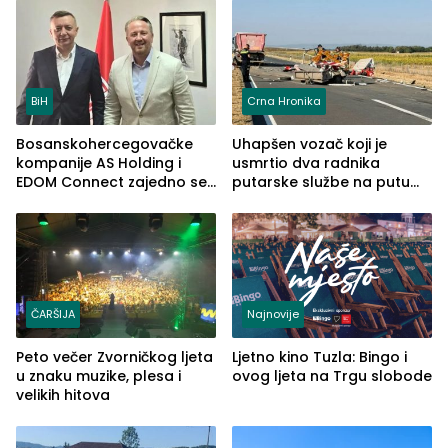
(FOTO)
BiH
Crna Hronika
Bosanskohercegovačke
Uhapšen vozač koji je
kompanije AS Holding i
usmrtio dva radnika
EDOM Connect zajedno se
putarske službe na putu
šire na tržište Maroka
od Loznice prema Šapcu
(FOTO)
ČARŠIJA
Najnovije
Peto večer Zvorničkog ljeta
Ljetno kino Tuzla: Bingo i
u znaku muzike, plesa i
ovog ljeta na Trgu slobode
velikih hitova