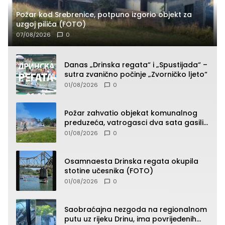
Požar kod Srebrenice, potpuno izgorio objekt za
uzgoj pilića (FOTO)
07/08/2026
0
Danas „Drinska regata“ i „Spustijada“ –
sutra zvanično počinje „Zvorničko ljeto“
01/08/2026
0
Požar zahvatio objekat komunalnog
preduzeća, vatrogasci dva sata gasili
vatru (FOTO)
01/08/2026
0
Osamnaesta Drinska regata okupila
stotine učesnika (FOTO)
01/08/2026
0
Saobraćajna nezgoda na regionalnom
putu uz rijeku Drinu, ima povrijeđenih