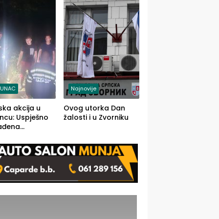
j jedino rješenje
TUNAC
Najnovije
ska akcija u
Ovog utorka Dan
ncu: Uspješno
žalosti i u Zvorniku
ađena
mdesetogodišnj
nka Lazić,
 iz Kravice.