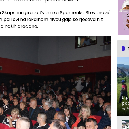
a Skupštinu grada Zvornika Spomenka Stevanović
i pa i ovi na lokalnom nivou gdje se rješava niz
ota naših građana.
U p
pod
06/