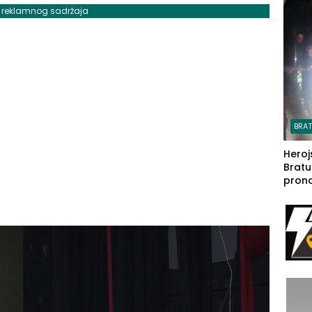
steča
j reklamnog sadržaja
BRA
Heroj
Bratu
pron
seda
a Iva
rodom