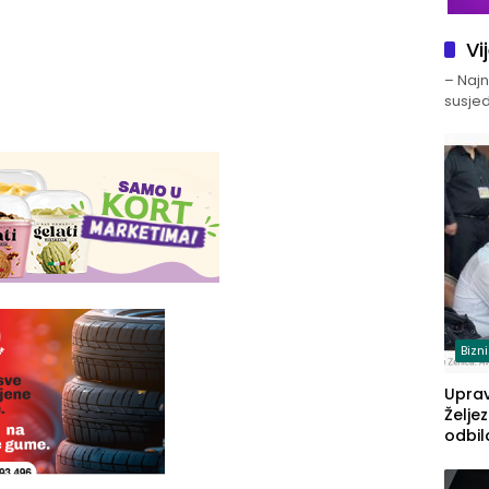
Vi
– Najno
susjed
Bizn
Upra
Želje
odbil
prije
FBiH: 