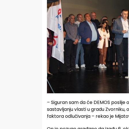
– Siguran sam da će DEMOS poslije ovi
sastavljanju vlasti u gradu Zvorniku,
faktora odlučivanja – rekao je Mijato
On je pozvao građane da izađu 6. ok