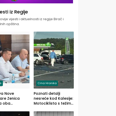
jesti iz Regije
vije vijesti i aktuelnosti iz regije Birač i
nih opština.
is
Crna Hronika
va Nove
Poznati detalji
zare Zenica
nesreće kod Kalesije:
a oba
Motociklista s težim,
dloga Vlade
dvoje vozača s
Ustrajni da je
lakšim povredama