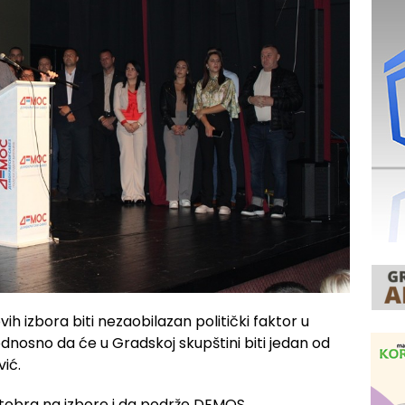
h izbora biti nezaobilazan politički faktor u
 odnosno da će u Gradskoj skupštini biti jedan od
vić.
tobra na izbore i da podrže DEMOS.