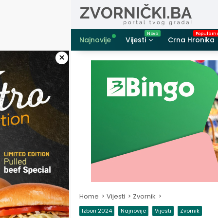
Skip
to
content
Najnovije
Vijesti
Crna Hronika
×
Home
Vijesti
Zvornik
Izbori 2024
Najnovije
Vijesti
Zvornik