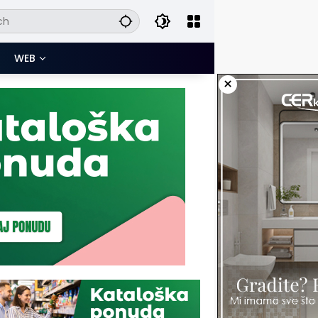
WEB
×