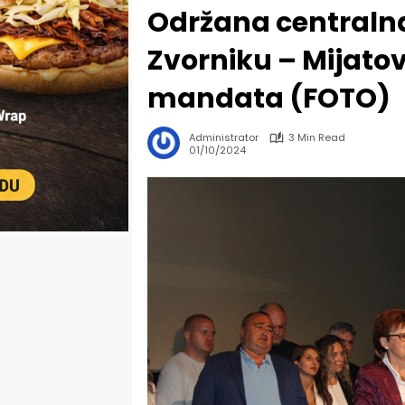
Održana centraln
Zvorniku – Mijatov
mandata (FOTO)
Administrator
3 Min Read
01/10/2024