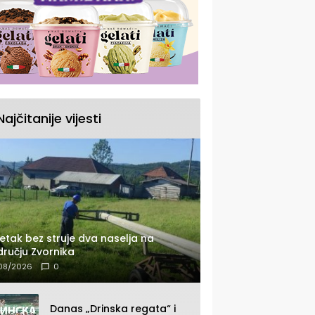
Najčitanije vijesti
etak bez struje dva naselja na
ručju Zvornika
08/2026
0
Danas „Drinska regata“ i