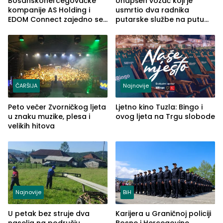
Bosanskohercegovačke
Uhapšen vozač koji je
kompanije AS Holding i
usmrtio dva radnika
EDOM Connect zajedno se
putarske službe na putu
šire na tržište Maroka
od Loznice prema Šapcu
(FOTO)
ČARŠIJA
Najnovije
Peto večer Zvorničkog ljeta
Ljetno kino Tuzla: Bingo i
u znaku muzike, plesa i
ovog ljeta na Trgu slobode
velikih hitova
Najnovije
BiH
U petak bez struje dva
Karijera u Graničnoj policiji
naselja na području
Bosne i Hercegovine,