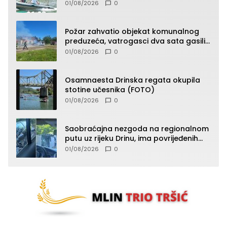
01/08/2026
0
Požar zahvatio objekat komunalnog
preduzeća, vatrogasci dva sata gasili
vatru (FOTO)
01/08/2026
0
Osamnaesta Drinska regata okupila
stotine učesnika (FOTO)
01/08/2026
0
Saobraćajna nezgoda na regionalnom
putu uz rijeku Drinu, ima povrijeđenih
lica (FOTO)
01/08/2026
0