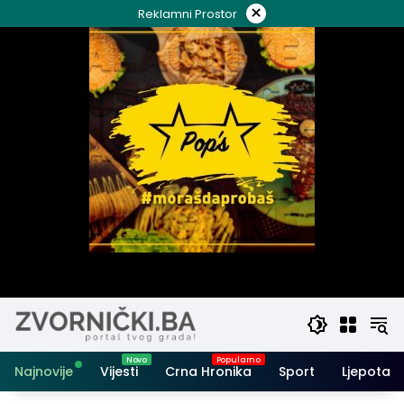
Skip
×
Reklamni Prostor
to
content
Najnovije
Vijesti
Crna Hronika
Sport
Ljepota i 