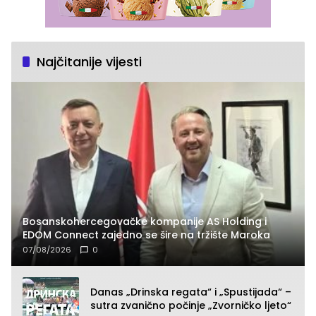
Najčitanije vijesti
Bosanskohercegovačke kompanije AS Holding i
EDOM Connect zajedno se šire na tržište Maroka
07/08/2026
0
Danas „Drinska regata“ i „Spustijada“ –
sutra zvanično počinje „Zvorničko ljeto“