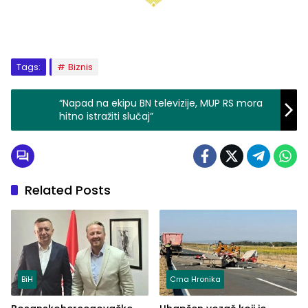
Tags:
Biznis
“Napad na ekipu BN televizije, MUP RS mora
hitno istražiti slučaj”
Related Posts
BiH
Crna Hronika