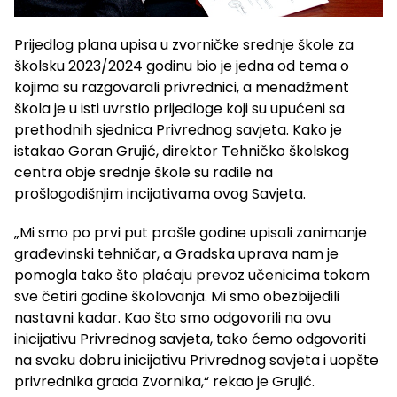
Prijedlog plana upisa u zvorničke srednje škole za
školsku 2023/2024 godinu bio je jedna od tema o
kojima su razgovarali privrednici, a menadžment
škola je u isti uvrstio prijedloge koji su upućeni sa
prethodnih sjednica Privrednog savjeta. Kako je
istakao Goran Grujić, direktor Tehničko školskog
centra obje srednje škole su radile na
prošlogodišnjim incijativama ovog Savjeta.
„Mi smo po prvi put prošle godine upisali zanimanje
građevinski tehničar, a Gradska uprava nam je
pomogla tako što plaćaju prevoz učenicima tokom
sve četiri godine školovanja. Mi smo obezbijedili
nastavni kadar. Kao što smo odgovorili na ovu
inicijativu Privrednog savjeta, tako ćemo odgovoriti
na svaku dobru inicijativu Privrednog savjeta i uopšte
privrednika grada Zvornika,“ rekao je Grujić.