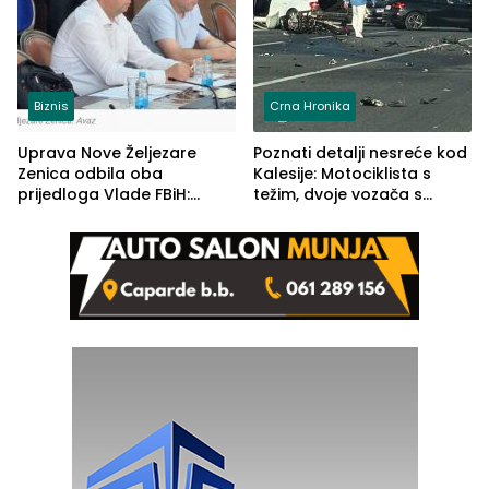
Biznis
Crna Hronika
Uprava Nove Željezare
Poznati detalji nesreće kod
Zenica odbila oba
Kalesije: Motociklista s
prijedloga Vlade FBiH:
težim, dvoje vozača s
Ustrajni da je stečaj jedino
lakšim povredama
rješenje