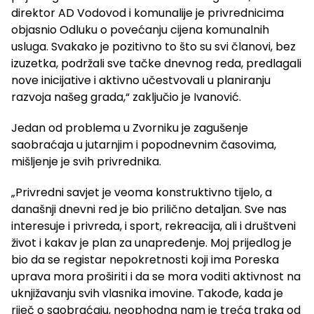
direktor AD Vodovod i komunalije je privrednicima
objasnio Odluku o povećanju cijena komunalnih
usluga. Svakako je pozitivno to što su svi članovi, bez
izuzetka, podržali sve tačke dnevnog reda, predlagali
nove inicijative i aktivno učestvovali u planiranju
razvoja našeg grada,“ zaključio je Ivanović.
Jedan od problema u Zvorniku je zagušenje
saobraćaja u jutarnjim i popodnevnim časovima,
mišljenje je svih privrednika.
„Privredni savjet je veoma konstruktivno tijelo, a
današnji dnevni red je bio prilično detaljan. Sve nas
interesuje i privreda, i sport, rekreacija, ali i društveni
život i kakav je plan za unapređenje. Moj prijedlog je
bio da se registar nepokretnosti koji ima Poreska
uprava mora proširiti i da se mora voditi aktivnost na
uknjižavanju svih vlasnika imovine. Takođe, kada je
riječ o saobraćaju, neophodna nam je treća traka od