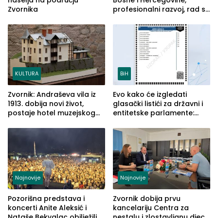
Zvornika
profesionalni razvoj, rad sa
savremenom opremom i
služba građanima
KULTURA
BiH
Zvornik: Andraševa vila iz
Evo kako će izgledati
1913. dobija novi život,
glasački listići za državni i
postaje hotel muzejskog
entitetske parlamente:
tipa
Najveće izmjene biće
vidljive na njima
Najnovije
Najnovije
Pozorišna predstava i
Zvornik dobija prvu
koncerti Anite Aleksić i
kancelariju Centra za
Nataše Bekvalac obilježili
nestalu i zlostavljanu djecu