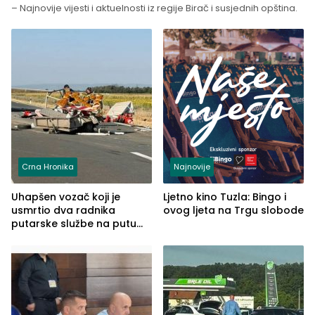
– Najnovije vijesti i aktuelnosti iz regije Birač i susjednih opština.
Crna Hronika
Najnovije
Uhapšen vozač koji je
Ljetno kino Tuzla: Bingo i
usmrtio dva radnika
ovog ljeta na Trgu slobode
putarske službe na putu
od Loznice prema Šapcu
(FOTO)