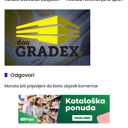
četvrto veče Zvorničkog
u RS-u
ljeta (FOTO)
Odgovori
Morate biti
prijavljeni
da biste objavili komentar.