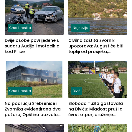
Crna Hronika
Najnovije
Dvije osobe povrijeđene u
Civilna zaštita Zvornik
sudaru Audija i motocikla
upozorava: August će biti
kod Pilice
topliji od prosjeka,
povećan rizik od požara i
nestašice vode
Crna Hronika
Divič
Na području Srebrenice i
Sloboda Tuzla gostovala
Zvornika evidentirana dva
na Diviču: Mladost pružila
požara, Opština pozvala
čvrst otpor, druženje
na smirivanje tenzija
nastavljeno uz obalu
jezera