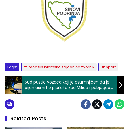
Tags:
medzlis islamske zajednice zvornik
sport
Sud pustio vozača koji je osumnjičen da je
pijan usmrtio pješaka kod Milića i pobjegao
sa mjesta nesreće
Related Posts