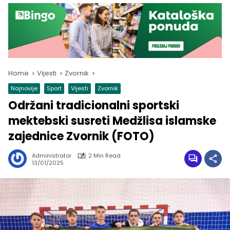
Home
Vijesti
Zvornik
Najnovije
Sport
Vijesti
Zvornik
Održani tradicionalni sportski
mektebski susreti Medžlisa islamske
zajednice Zvornik (FOTO)
Administrator
2 Min Read
13/01/2025