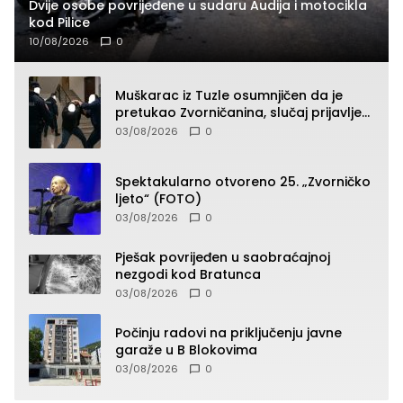
Dvije osobe povrijeđene u sudaru Audija i motocikla
kod Pilice
10/08/2026
0
Muškarac iz Tuzle osumnjičen da je
pretukao Zvorničanina, slučaj prijavljen
tužilaštvu
03/08/2026
0
Spektakularno otvoreno 25. „Zvorničko
ljeto“ (FOTO)
03/08/2026
0
Pješak povrijeđen u saobraćajnoj
nezgodi kod Bratunca
03/08/2026
0
Počinju radovi na priključenju javne
garaže u B Blokovima
03/08/2026
0