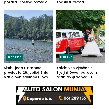
požara, Opština pozvala
spasili tri života
na smirivanje tenzija
BRATUNAC
BIJELJINA
Škobljijada u Bratuncu
Kolektivno vjenčanje u
proslavila 25. jubilej: Srđan
Bijeljini: Devet parova iz
Vasić pobjednik sa ulovom
različitih gradova BiH
od 2.040 grama (FOTO)
izgovorilo sudbonosno da