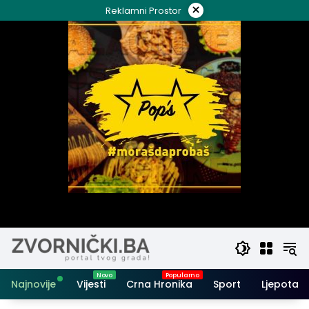
Skip
×
Reklamni Prostor
to
content
Najnovije
Vijesti
Crna Hronika
Sport
Ljepota i 