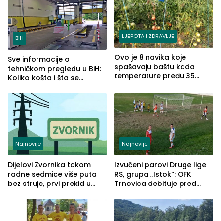
LJEPOTA I ZDRAVLJE
BiH
Ovo je 8 navika koje
Sve informacije o
spašavaju baštu kada
tehničkom pregledu u BiH:
temperature pređu 35
Koliko košta i šta se
stepeni
pregleda
Najnovije
Najnovije
Dijelovi Zvornika tokom
Izvučeni parovi Druge lige
radne sedmice više puta
RS, grupa „Istok“: OFK
bez struje, prvi prekid u
Trnovica debituje pred
ponedjeljak
domaćim navijačima protiv
Drine HE