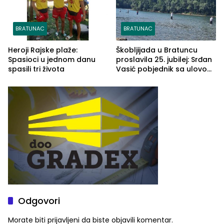
BRATUNAC
BRATUNAC
Heroji Rajske plaže:
Škobljijada u Bratuncu
Spasioci u jednom danu
proslavila 25. jubilej: Srđan
spasili tri života
Vasić pobjednik sa ulovom
od 2.040 grama (FOTO)
Odgovori
Morate biti
prijavljeni
da biste objavili komentar.