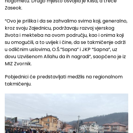
nogometu. Drugo mjesto osvojila je Klisa, a treće
Zaseok.
“Ovo je prilika i da se zahvalimo svima koji, generalno,
kroz svoju Zajednicu, podržavaju razvoj vjerskog
života i mekteba na ovom području, kao i onima koji
su omogućili, a to uvijek i čine, da se takmičenje održi
u odličnim uslovima, O.Š.”Sapna” i JKP “Sapna”, uz
dovu Uzvišenom Allahu da ih nagradi”, saopćeno je iz
MIZ Zvornik.
Pobjednici će predstavljati medžlis na regionalnom
takmičenju.