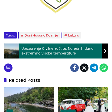
Tags:
Dani Hasana Kaimije
kultura
Upozorenje Civilne zaštite: Narednih dana
ekstremno visoke temperature
Related Posts