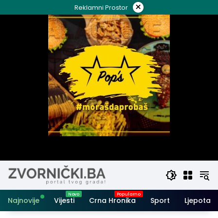
Skip
×
Reklamni Prostor
to
content
Najnovije
Vijesti
Crna Hronika
Sport
Ljepota i 