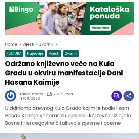
Home
Vijesti
Zvornik
KULTURA
Najnovije
Vijesti
Zvornik
Održano književno veče na Kula
Gradu u okviru manifestacije Dani
Hasana Kaimije
Administrator
2 Min Read
19/06/2026
U zidinama drevnog Kula Grada kojim je hodio i sam
Hasan Kaimija večeras su pjesnici i književnici iz cijele
Bosne i Hercegovine čitali svoje pjesme i poeme