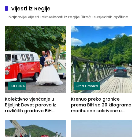
Vijesti iz Regije
– Najnovije vijesti i aktuelnosti iz regije Birač i susjednih opština.
BIJELJINA
Crna Hronika
Kolektivno vjenčanje u
Krenuo preko granice
Bijeljini: Devet parova iz
prema BiH sa 20 kilograma
različitih gradova BiH
marihuane sakrivene u
izgovorilo sudbonosno da
automobilu