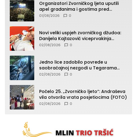
Organizatori Zvorničkog ljeta uputili
apel građanima i gostima pred
početak koncertnog programa
01/08/2026
0
Novi veliki uspjeh zvorničkog džudoa:
Danijela Kajtazović viceprvakinja
Balkana u seniorskoj konkurenciji
02/08/2026
0
Jedno lice zadobilo povrede u
saobraćajnoj nezgodi u Tegarama
(FOTO)
02/08/2026
0
Počelo 25. „Zvorničko ljeto“: Andraševa
vila otvorila vrata posjetiocima (FOTO)
02/08/2026
0