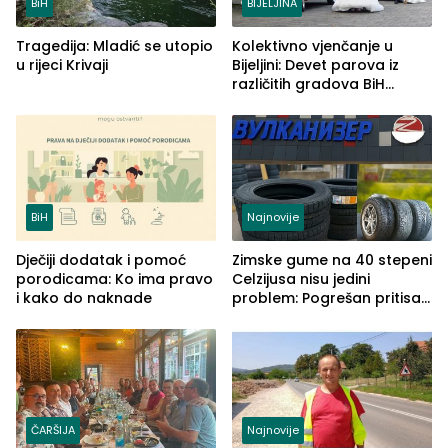
BiH
BIJELJINA
Tragedija: Mladić se utopio
Kolektivno vjenčanje u
u rijeci Krivaji
Bijeljini: Devet parova iz
različitih gradova BiH
izgovorilo sudbonosno da
BiH
Najnovije
Dječiji dodatak i pomoć
Zimske gume na 40 stepeni
porodicama: Ko ima pravo
Celzijusa nisu jedini
i kako do naknade
problem: Pogrešan pritisak
može biti mnogo opasniji
ČARŠIJA
Najnovije