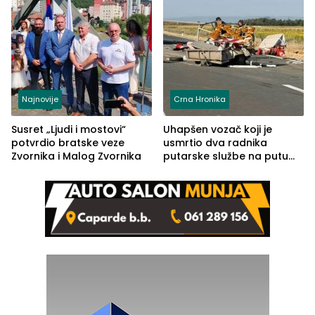
Najnovije
Crna Hronika
Susret „Ljudi i mostovi“
Uhapšen vozač koji je
potvrdio bratske veze
usmrtio dva radnika
Zvornika i Malog Zvornika
putarske službe na putu
od Loznice prema Šapcu
(FOTO)