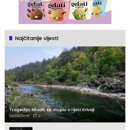
Najčitanije vijesti
Tragedija: Mladić se utopio u rijeci Krivaji
08/08/2026
0