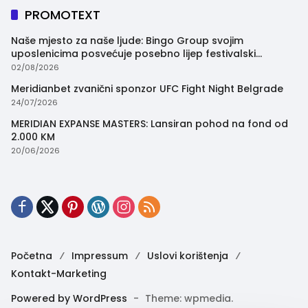
PROMOTEXT
Naše mjesto za naše ljude: Bingo Group svojim
uposlenicima posvećuje posebno lijep festivalski
trenutak
02/08/2026
Meridianbet zvanični sponzor UFC Fight Night Belgrade
24/07/2026
MERIDIAN EXPANSE MASTERS: Lansiran pohod na fond od
2.000 KM
20/06/2026
Početna
Impressum
Uslovi korištenja
Kontakt-Marketing
Powered by WordPress
-
Theme: wpmedia.