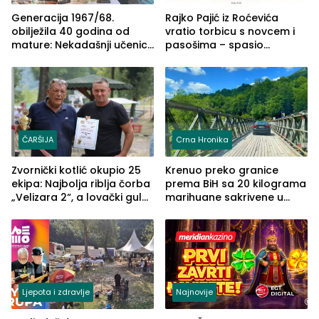
Generacija 1967/68.
Rajko Pajić iz Roćevića
obilježila 40 godina od
vratio torbicu s novcem i
mature: Nekadašnji učenici
pasošima – spasio
TŠC-a okupili se u Zvorniku
porodično ljetovanje u
(FOTO)
Grčkoj
ČARŠIJA
Crna Hronika
Zvornički kotlić okupio 25
Krenuo preko granice
ekipa: Najbolja riblja čorba
prema BiH sa 20 kilograma
„Velizara 2“, a lovački gulaš
marihuane sakrivene u
„Red i Zaprska“ (FOTO)
automobilu
Ljepota i zdravlje
Najnovije