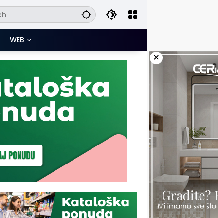
WEB
×