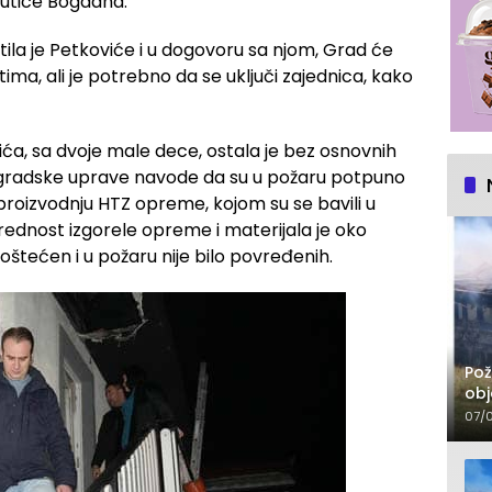
Ljutice Bogdana.
la je Petkoviće i u dogovoru sa njom, Grad će
ma, ali je potrebno da se uključi zajednica, kako
a, sa dvoje male dece, ostala je bez osnovnih
 Iz gradske uprave navode da su u požaru potpuno
proizvodnju HTZ opreme, kojom su se bavili u
ednost izgorele opreme i materijala je oko
oštećen i u požaru nije bilo povređenih.
Pož
obj
07/