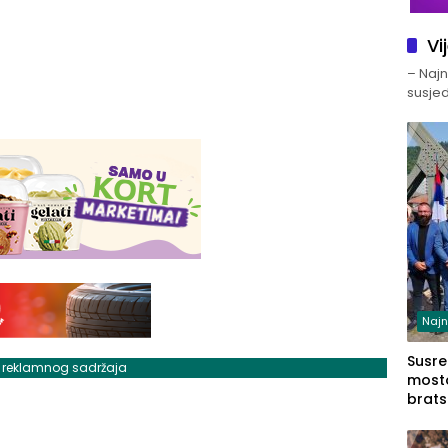
Vi
– Najno
susjed
Najn
Susret
j reklamnog sadržaja
mosto
brats
Zvorn
Zvorn