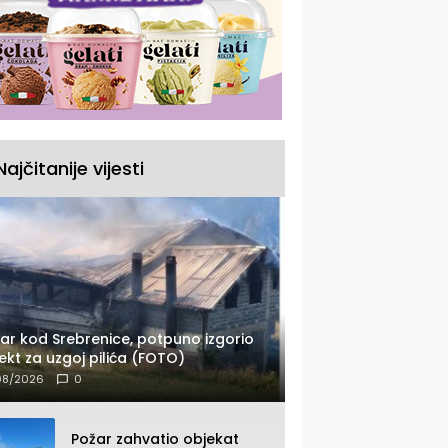
Najčitanije vijesti
ar kod Srebrenice, potpuno izgorio
ekt za uzgoj pilića (FOTO)
08/2026
0
Požar zahvatio objekat