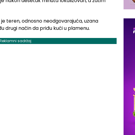
 je nakon desetak minuta lokalizovan, a zatim
je teren, odnosno neodgovarajuća, uzana
đu drugi način da priđu kući u plamenu.
Reklamni sadržaj