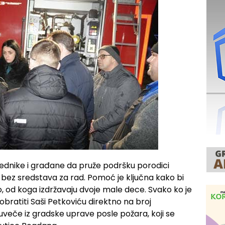
rednike i građane da pruže podršku porodici
a bez sredstava za rad. Pomoć je ključna kako bi
ao, od koga izdržavaju dvoje male dece. Svako ko je
atiti Saši Petkoviću direktno na broj
veče iz gradske uprave posle požara, koji se