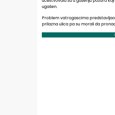
učestvovala su u gašenju požara koji
ugašen.
Problem vatrogascima predstavljao 
prilazna ulica pa su morali da prona