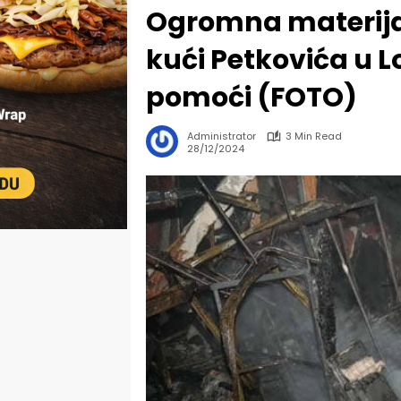
Ogromna materija
kući Petkovića u L
pomoći (FOTO)
Administrator
3 Min Read
28/12/2024