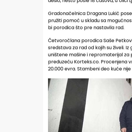
desio, nešto posle 18 časova, u Ulici 
Gradonačelnica Dragana Lukić poseti
pružiti pomoć u skladu sa mogućnosti
bi porodica što pre nastavila rad.
Četvoročlana porodica Saše Petković
sredstava za rad od kojih su živeli.
uništene mašine i repromaterijal za 
preduzeću Korteks.co. Procenjena vr
20.000 evra. Stambeni deo kuće nije 