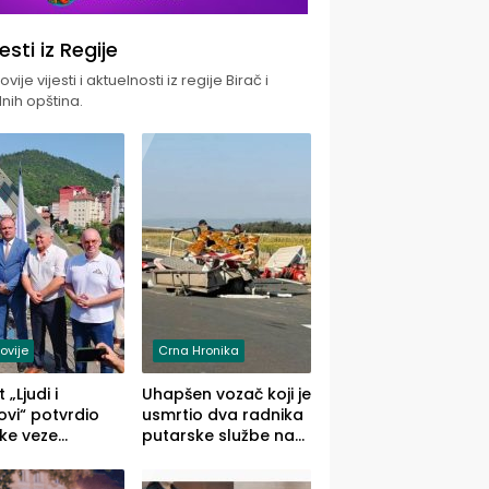
jesti iz Regije
vije vijesti i aktuelnosti iz regije Birač i
nih opština.
ovije
Crna Hronika
 „Ljudi i
Uhapšen vozač koji je
vi“ potvrdio
usmrtio dva radnika
ke veze
putarske službe na
ika i Malog
putu od Loznice
ika
prema Šapcu