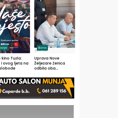
(FOTO)
ovije
Biznis
 kino Tuzla:
Uprava Nove
 i ovog ljeta na
Željezare Zenica
 slobode
odbila oba
prijedloga Vlade
FBiH: Ustrajni da je
stečaj jedino rješenje