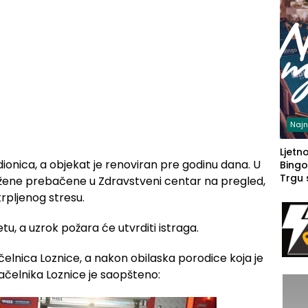
Najn
Ljetno
dionica, a objekat je renoviran pre godinu dana. U
Bingo
Trgu
 žene prebačene u Zdravstveni centar na pregled,
trpljenog stresu.
tu, a uzrok požara će utvrditi istraga.
elnica Loznice, a nakon obilaska porodice koja je
čelnika Loznice je saopšteno: