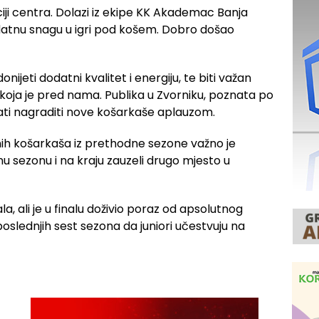
ciji centra. Dolazi iz ekipe KK Akademac Banja
odatnu snagu u igri pod košem. Dobro došao
nijeti dodatni kvalitet i energiju, te biti važan
i koja je pred nama. Publika u Zvorniku, poznata po
nati nagraditi nove košarkaše aplauzom.
ih košarkaša iz prethodne sezone važno je
jajnu sezonu i na kraju zauzeli drugo mjesto u
la, ali je u finalu doživio poraz od apsolutnog
poslednjih sest sezona da juniori učestvuju na