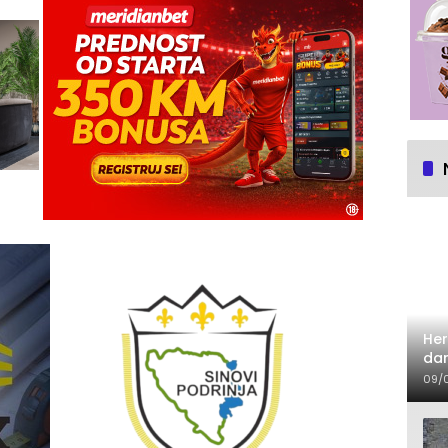
Her
dan
09/