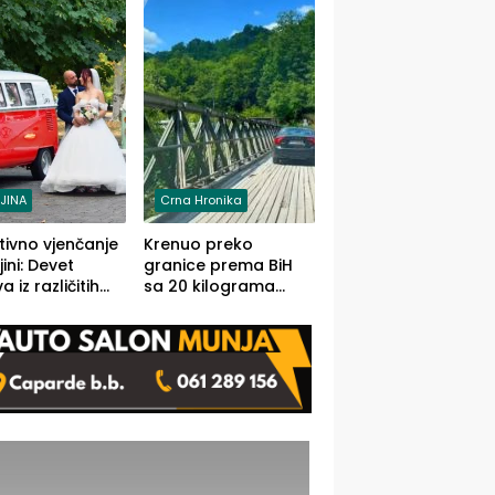
grama (FOTO)
LJINA
Crna Hronika
tivno vjenčanje
Krenuo preko
ljini: Devet
granice prema BiH
 iz različitih
sa 20 kilograma
va BiH
marihuane sakrivene
orilo
u automobilu
onosno da