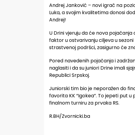
Andrej Janković – novi igrač na pozi
Luka, a svojim kvalitetima donosi d
Andrej!
U Drini vjeruju da će nova pojačanja do
faktor u ostvarivanju ciljeva u sezon
strastvenoj podršci, zasigurno će z
Pored navedenih pojačanja i zadržan
naglasiti i da su juniori Drine imali s
Republici Srpskoj.
Juniorski tim bio je neporažen do fina
favorita KK “Igokea”. To jepeti put u 
finalnom turniru za prvaka RS.
R.BH/Zvornicki.ba