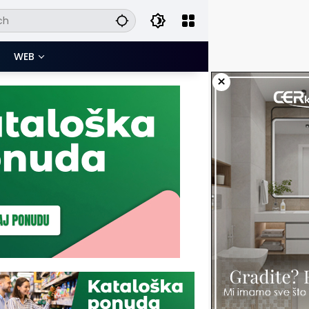
WEB
×