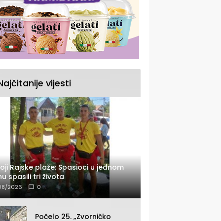
Najčitanije vijesti
oji Rajske plaže: Spasioci u jednom
u spasili tri života
08/2026
0
Počelo 25. „Zvorničko