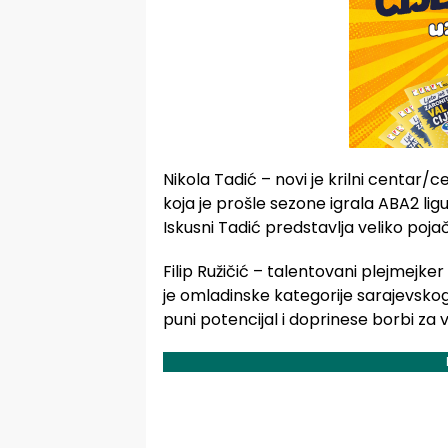
Nikola Tadić – novi je krilni centar/c
koja je prošle sezone igrala ABA2 li
Iskusni Tadić predstavlja veliko poj
Filip Ružičić – talentovani plejmejker
je omladinske kategorije sarajevskog 
puni potencijal i doprinese borbi za 