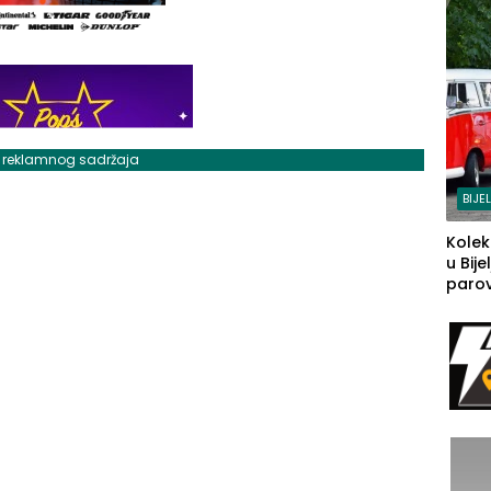
j reklamnog sadržaja
BIJE
Kolek
u Bije
parova
grado
izgov
sudb