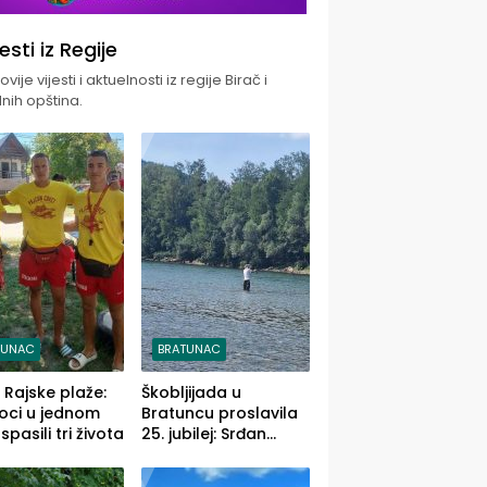
jesti iz Regije
vije vijesti i aktuelnosti iz regije Birač i
nih opština.
TUNAC
BRATUNAC
i Rajske plaže:
Škobljijada u
oci u jednom
Bratuncu proslavila
pasili tri života
25. jubilej: Srđan
Vasić pobjednik sa
ulovom od 2.040