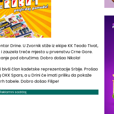
entar Drine. U Zvornik stiže iz ekipe KK Teodo Tivat,
gu i zauzela treće mjesto u prvenstvu Crne Gore.
ačanje pod obručima. Dobro došao Nikola!
 i bivši član kadetske reprezentacije Srbije. Prošao
OKK Spars, a u Drini će imati priliku da pokaže
vrh tabele. Dobro došao Filipe!
Reklamni sadržaj