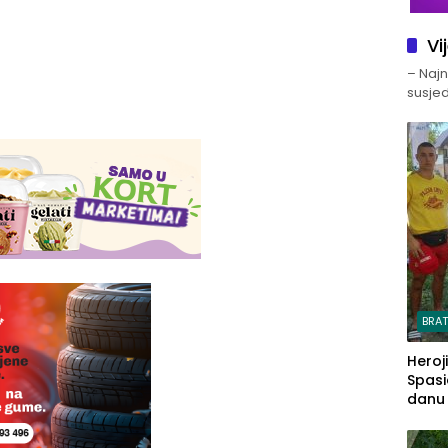
Vi
– Najno
susjed
BRA
Heroj
Spasi
danu s