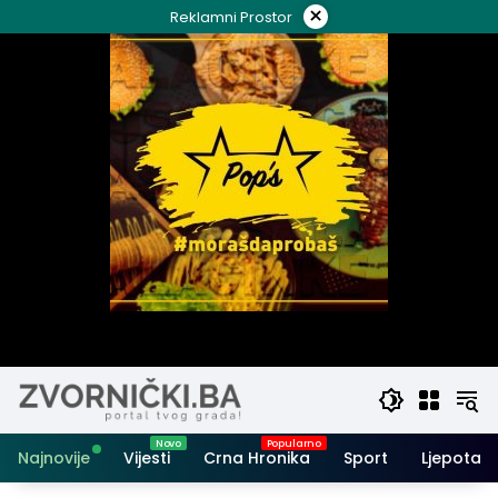
Skip
×
Reklamni Prostor
to
content
Najnovije
Vijesti
Crna Hronika
Sport
Ljepota i 