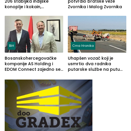
206 stabljika indijske
potvrdio bratske veze
konoplje i kokain,
Zvornika i Malog Zvornika
uhapšena jedna osoba
(FOTO)
BiH
Crna Hronika
Bosanskohercegovačke
Uhapšen vozač koji je
kompanije AS Holding i
usmrtio dva radnika
EDOM Connect zajedno se
putarske službe na putu
šire na tržište Maroka
od Loznice prema Šapcu
(FOTO)