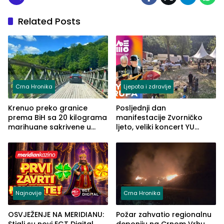
Related Posts
Crna Hronika
Ljepota i zdravlje
Krenuo preko granice
Posljednji dan
prema BiH sa 20 kilograma
manifestacije Zvorničko
marihuane sakrivene u
ljeto, veliki koncert YU
automobilu
grupe zatvara program
ove godine
Najnovije
Crna Hronika
OSVJEŽENJE NA MERIDIANU:
Požar zahvatio regionalnu