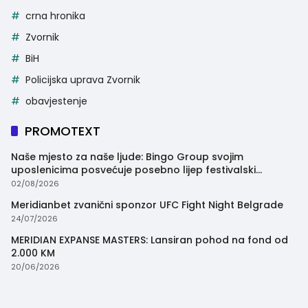
crna hronika
Zvornik
BiH
Policijska uprava Zvornik
obavjestenje
PROMOTEXT
Naše mjesto za naše ljude: Bingo Group svojim
uposlenicima posvećuje posebno lijep festivalski
trenutak
02/08/2026
Meridianbet zvanični sponzor UFC Fight Night Belgrade
24/07/2026
MERIDIAN EXPANSE MASTERS: Lansiran pohod na fond od
2.000 KM
20/06/2026