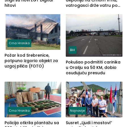
Stigli su novi EGT Digital
deponiju na Crnom Vrhu,
hitovi
vatrogasci drže vatru pod
kontrolom (FOTO)
Crna Hronika
BiH
Požar kod Srebrenice,
potpuno izgorio objekt za
Pokušao podmititi carinika
uzgoj pilića (FOTO)
u Orašju sa 50 KM, dobio
osuđujuću presudu
Crna Hronika
Najnovije
Policija otkrila plantažu sa
Susret „Ljudi i mostovi“