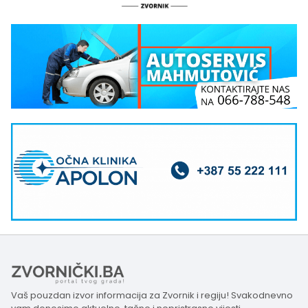
Vaš pouzdan izvor informacija za Zvornik i regiju! Svakodnevno