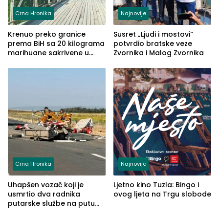
Crna Hronika
Najnovije
Krenuo preko granice
Susret „Ljudi i mostovi“
prema BiH sa 20 kilograma
potvrdio bratske veze
marihuane sakrivene u
Zvornika i Malog Zvornika
automobilu
Crna Hronika
Najnovije
Uhapšen vozač koji je
Ljetno kino Tuzla: Bingo i
usmrtio dva radnika
ovog ljeta na Trgu slobode
putarske službe na putu
od Loznice prema Šapcu