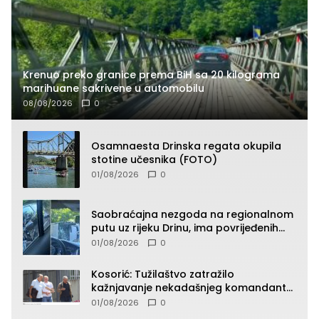
Krenuo preko granice prema BiH sa 20 kilograma
marihuane sakrivene u automobilu
08/08/2026
0
Osamnaesta Drinska regata okupila
stotine učesnika (FOTO)
01/08/2026
0
Saobraćajna nezgoda na regionalnom
putu uz rijeku Drinu, ima povrijeđenih
lica (FOTO)
01/08/2026
0
Kosorić: Tužilaštvo zatražilo
kažnjavanje nekadašnjeg komandanta
Vlaseničke brigade
01/08/2026
0