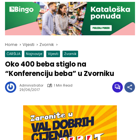
Home
Vijesti
Zvornik
ČARŠIJA
Najnovije
Vijesti
Zvornik
Oko 400 beba stiglo na
“Konferenciju beba” u Zvorniku
Administrator
1 Min Read
29/06/2017