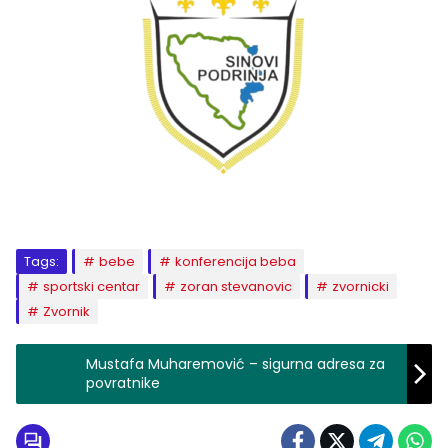
Tags:
bebe
konferencija beba
sportski centar
zoran stevanovic
zvornicki
Zvornik
Mustafa Muharemović – sigurna adresa za
povratnike