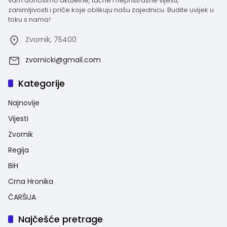
vam donosimo aktuelne, tačne i nepristrasne vijesti,
zanimljivosti i priče koje oblikuju našu zajednicu. Budite uvijek u
toku s nama!
Zvornik, 75400
zvornicki@gmail.com
Kategorije
Najnovije
Vijesti
Zvornik
Regija
BiH
Crna Hronika
ČARŠIJA
Najčešće pretrage