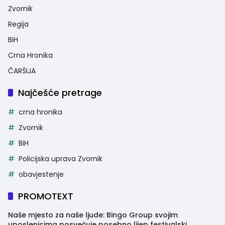
Zvornik
Regija
BiH
Crna Hronika
ČARŠIJA
Najčešće pretrage
crna hronika
Zvornik
BiH
Policijska uprava Zvornik
obavjestenje
PROMOTEXT
Naše mjesto za naše ljude: Bingo Group svojim
uposlenicima posvećuje posebno lijep festivalski