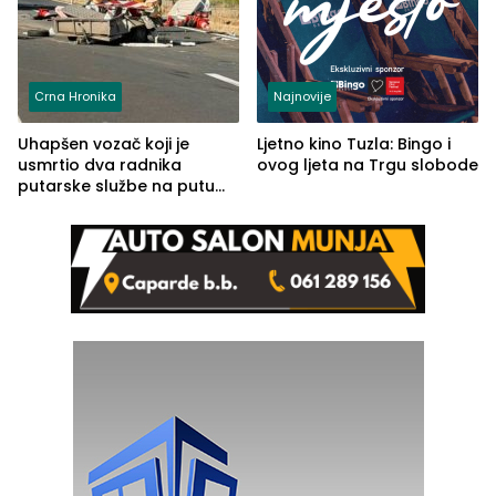
Crna Hronika
Najnovije
Uhapšen vozač koji je
Ljetno kino Tuzla: Bingo i
usmrtio dva radnika
ovog ljeta na Trgu slobode
putarske službe na putu
od Loznice prema Šapcu
(FOTO)