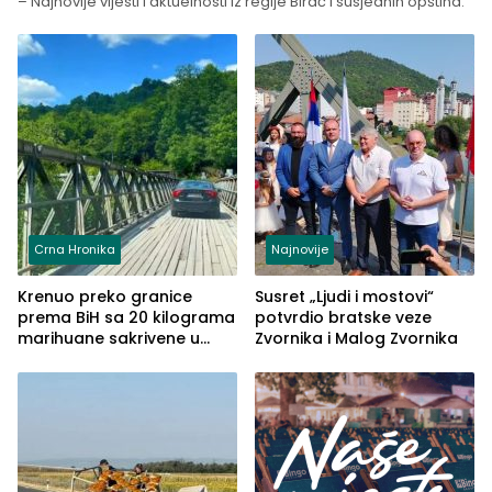
– Najnovije vijesti i aktuelnosti iz regije Birač i susjednih opština.
Crna Hronika
Najnovije
Krenuo preko granice
Susret „Ljudi i mostovi“
prema BiH sa 20 kilograma
potvrdio bratske veze
marihuane sakrivene u
Zvornika i Malog Zvornika
automobilu