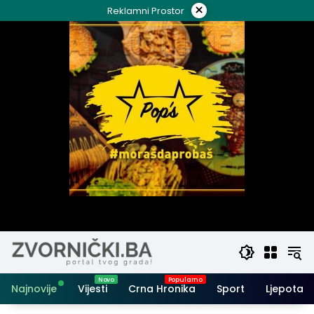
Skip
×
Reklamni Prostor
to
content
Najnovije
Vijesti
Crna Hronika
Sport
Ljepota i 