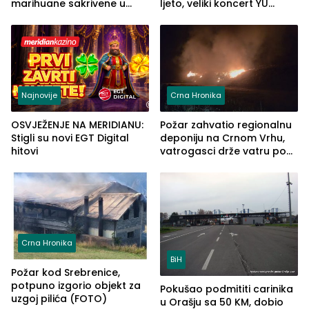
marihuane sakrivene u
ljeto, veliki koncert YU
automobilu
grupe zatvara program
ove godine
Najnovije
Crna Hronika
OSVJEŽENJE NA MERIDIANU:
Požar zahvatio regionalnu
Stigli su novi EGT Digital
deponiju na Crnom Vrhu,
hitovi
vatrogasci drže vatru pod
kontrolom (FOTO)
Crna Hronika
BiH
Požar kod Srebrenice,
potpuno izgorio objekt za
Pokušao podmititi carinika
uzgoj pilića (FOTO)
u Orašju sa 50 KM, dobio