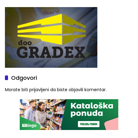
šire na tržište Maroka
od Loznice prema Šapcu
(FOTO)
Odgovori
Morate biti
prijavljeni
da biste objavili komentar.