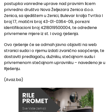
postupka vanredne uprave nad pravnim licem
privredno društvo Nova Željezara Zenica d.o.o.
Zenica, sa sjedištem u Zenici, Bulevar kralja Tvrtka I
broj 17, matični broj 43-01-0364-09, porezni
identifikacioni broj 4218019500004, te određene
privremene mjere iz st. I ovog rješenja.
Ovo rješenje će se odmah javno objaviti na web
stranici suda i o njemu izdati zvanično saopćenje, te
dostaviti predlagaču, dužniku, stečajnom sudu i
privremenom stečajnom upravniku – navedeno je u
Rješenju.
(Avaz.ba)