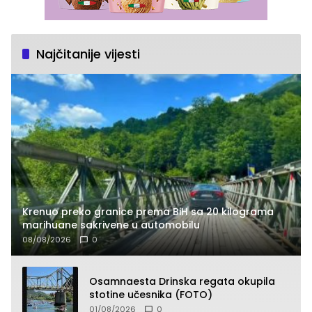
Najčitanije vijesti
Krenuo preko granice prema BiH sa 20 kilograma
marihuane sakrivene u automobilu
08/08/2026
0
Osamnaesta Drinska regata okupila
stotine učesnika (FOTO)
01/08/2026
0