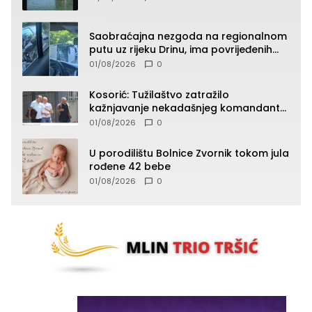
Saobraćajna nezgoda na regionalnom
putu uz rijeku Drinu, ima povrijeđenih
lica (FOTO)
01/08/2026
0
Kosorić: Tužilaštvo zatražilo
kažnjavanje nekadašnjeg komandanta
Vlaseničke brigade
01/08/2026
0
U porodilištu Bolnice Zvornik tokom jula
rođene 42 bebe
01/08/2026
0