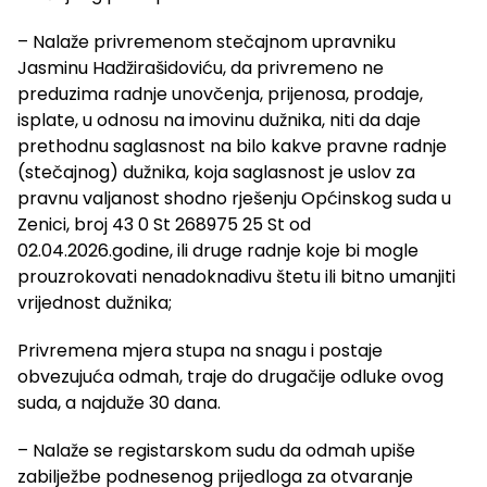
– Nalaže privremenom stečajnom upravniku
Jasminu Hadžirašidoviću, da privremeno ne
preduzima radnje unovčenja, prijenosa, prodaje,
isplate, u odnosu na imovinu dužnika, niti da daje
prethodnu saglasnost na bilo kakve pravne radnje
(stečajnog) dužnika, koja saglasnost je uslov za
pravnu valjanost shodno rješenju Općinskog suda u
Zenici, broj 43 0 St 268975 25 St od
02.04.2026.godine, ili druge radnje koje bi mogle
prouzrokovati nenadoknadivu štetu ili bitno umanjiti
vrijednost dužnika;
Privremena mjera stupa na snagu i postaje
obvezujuća odmah, traje do drugačije odluke ovog
suda, a najduže 30 dana.
– Nalaže se registarskom sudu da odmah upiše
zabilježbe podnesenog prijedloga za otvaranje