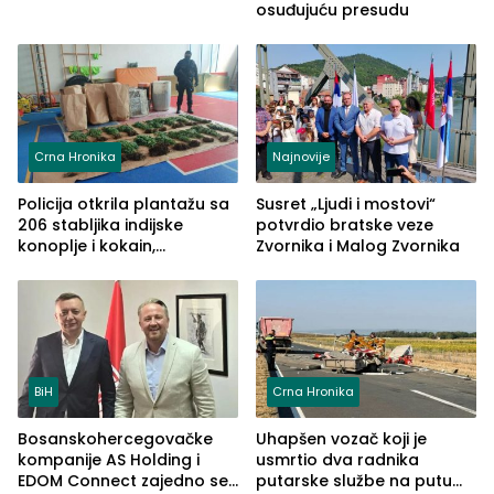
osuđujuću presudu
Crna Hronika
Najnovije
Policija otkrila plantažu sa
Susret „Ljudi i mostovi“
206 stabljika indijske
potvrdio bratske veze
konoplje i kokain,
Zvornika i Malog Zvornika
uhapšena jedna osoba
(FOTO)
BiH
Crna Hronika
Bosanskohercegovačke
Uhapšen vozač koji je
kompanije AS Holding i
usmrtio dva radnika
EDOM Connect zajedno se
putarske službe na putu