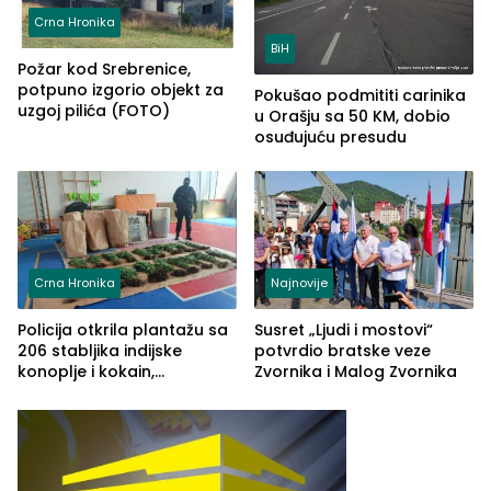
Crna Hronika
BiH
Požar kod Srebrenice,
potpuno izgorio objekt za
Pokušao podmititi carinika
uzgoj pilića (FOTO)
u Orašju sa 50 KM, dobio
osuđujuću presudu
Crna Hronika
Najnovije
Policija otkrila plantažu sa
Susret „Ljudi i mostovi“
206 stabljika indijske
potvrdio bratske veze
konoplje i kokain,
Zvornika i Malog Zvornika
uhapšena jedna osoba
(FOTO)