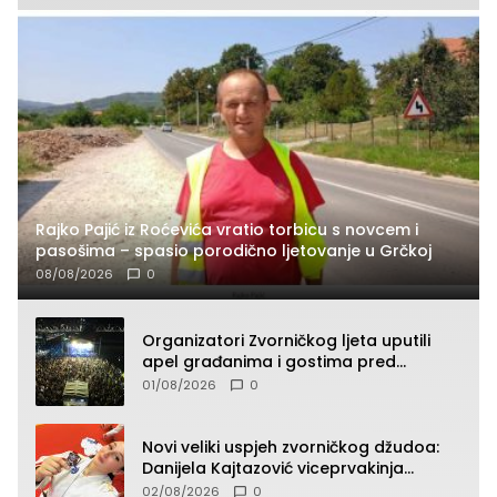
Rajko Pajić iz Roćevića vratio torbicu s novcem i
pasošima – spasio porodično ljetovanje u Grčkoj
08/08/2026
0
Organizatori Zvorničkog ljeta uputili
apel građanima i gostima pred
početak koncertnog programa
01/08/2026
0
Novi veliki uspjeh zvorničkog džudoa:
Danijela Kajtazović viceprvakinja
Balkana u seniorskoj konkurenciji
02/08/2026
0