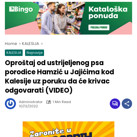
Home
KALESIJA
KALESIJA
Najnovije
Oproštaj od ustrijeljenog psa
porodice Hamzić u Jajićima kod
Kalesije uz poruku da će krivac
odgovarati (VIDEO)
Administrator
1 Min Read
10/12/2022