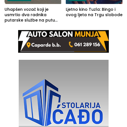
Uhapšen vozač koji je
Ljetno kino Tuzla: Bingo i
usmrtio dva radnika
ovog ljeta na Trgu slobode
putarske službe na putu
od Loznice prema Šapcu
(FOTO)