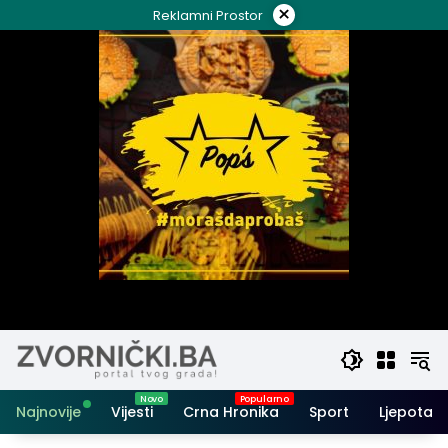
Skip
×
Reklamni Prostor
to
content
Najnovije
Vijesti
Crna Hronika
Sport
Ljepota i 