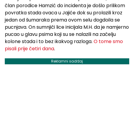
član porodice Hamzić do incidenta je došlo prilikom
povratka stada ovaca u Jajiće dok su prolazili kroz
jedan od šumaraka prema ovom selu dogdoila se
pucnjava. On sumnjiči lice inicijala M.H. da je namjerno
pucao u glavu psima koji su se nalazili na začelju
kolone stada i to bez ikakvog razloga.
O tome smo
pisali prije četiri dana
.
Reklamni sadržaj