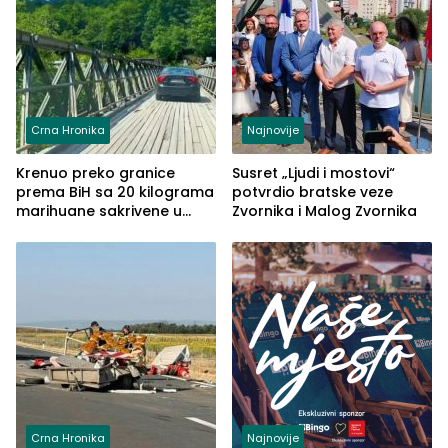
Crna Hronika
Najnovije
Krenuo preko granice
Susret „Ljudi i mostovi“
prema BiH sa 20 kilograma
potvrdio bratske veze
marihuane sakrivene u
Zvornika i Malog Zvornika
automobilu
Crna Hronika
Najnovije