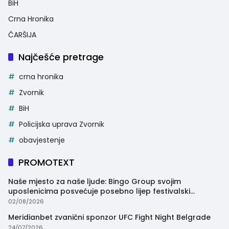
BiH
Crna Hronika
ČARŠIJA
Najčešće pretrage
crna hronika
Zvornik
BiH
Policijska uprava Zvornik
obavjestenje
PROMOTEXT
Naše mjesto za naše ljude: Bingo Group svojim
uposlenicima posvećuje posebno lijep festivalski
trenutak
02/08/2026
Meridianbet zvanični sponzor UFC Fight Night Belgrade
24/07/2026