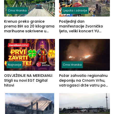
Crna Hronika
Ljepota i zdravlje
Krenuo preko granice
Posljednji dan
prema BiH sa 20 kilograma
manifestacije Zvorničko
marihuane sakrivene u
ljeto, veliki koncert YU
automobilu
grupe zatvara program
ove godine
Najnovije
Crna Hronika
OSVJEŽENJE NA MERIDIANU:
Požar zahvatio regionalnu
Stigli su novi EGT Digital
deponiju na Crnom Vrhu,
hitovi
vatrogasci drže vatru pod
kontrolom (FOTO)