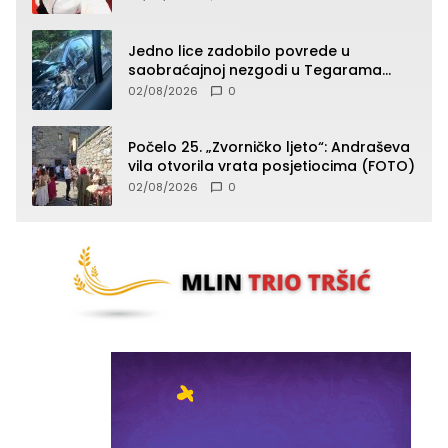
Jedno lice zadobilo povrede u
saobraćajnoj nezgodi u Tegarama
(FOTO)
02/08/2026
0
Počelo 25. „Zvorničko ljeto“: Andraševa
vila otvorila vrata posjetiocima (FOTO)
02/08/2026
0