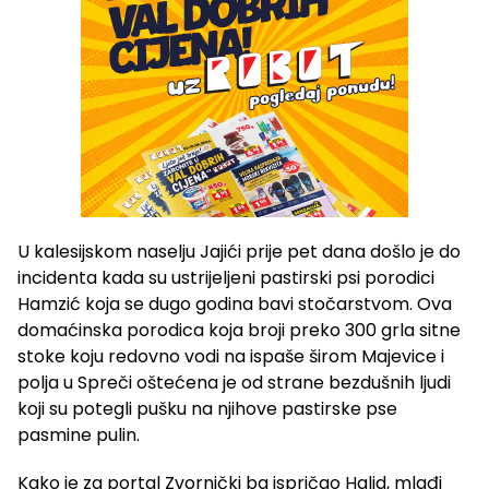
U kalesijskom naselju Jajići prije pet dana došlo je do
incidenta kada su ustrijeljeni pastirski psi porodici
Hamzić koja se dugo godina bavi stočarstvom. Ova
domaćinska porodica koja broji preko 300 grla sitne
stoke koju redovno vodi na ispaše širom Majevice i
polja u Spreči oštećena je od strane bezdušnih ljudi
koji su potegli pušku na njihove pastirske pse
pasmine pulin.
Kako je za portal Zvornički ba ispričao Halid, mlađi