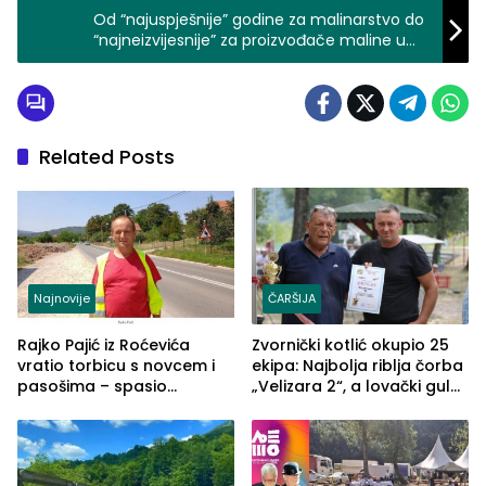
Od “najuspješnije” godine za malinarstvo do
“najneizvijesnije” za proizvođače maline u
regiji Birča
Related Posts
Najnovije
ČARŠIJA
Rajko Pajić iz Roćevića
Zvornički kotlić okupio 25
vratio torbicu s novcem i
ekipa: Najbolja riblja čorba
pasošima – spasio
„Velizara 2“, a lovački gulaš
porodično ljetovanje u
„Red i Zaprska“ (FOTO)
Grčkoj