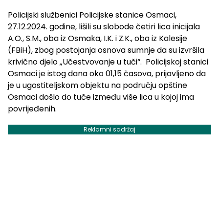
Policijski službenici Policijske stanice Osmaci,
27.12.2024. godine, lišili su slobode četiri lica inicijala
A.O., S.M., oba iz Osmaka, I.K. i Z.K., oba iz Kalesije
(FBiH), zbog postojanja osnova sumnje da su izvršila
krivično djelo „Učestvovanje u tuči“. Policijskoj stanici
Osmaci je istog dana oko 01,15 časova, prijavljeno da
je u ugostiteljskom objektu na području opštine
Osmaci došlo do tuče između više lica u kojoj ima
povrijeđenih.
Reklamni sadržaj