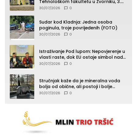
Tehnološkom fakultetu u Zvorniku, 3.
septembra u 9.00 časova
30/07/2026
0
Sudar kod Kladnja: Jedna osoba
poginula, troje povrijeđenih (FOTO)
30/07/2026
0
Istraživanje Pod lupom: Nepovjerenje u
vlasti raste, dok EU ostaje simbol nade
građana
30/07/2026
0
Stručnjak kaže da je mineralna voda
bolja od obične, ali postoji i bolje
rješenje
30/07/2026
0