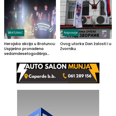
BRATUNAC
Najnovije
Herojska akcija u Bratuncu:
Ovog utorka Dan žalosti i u
Uspješno pronađena
Zvorniku
sedamdesetogodišnja
Ivanka Lazić, rodom iz
Kravice.