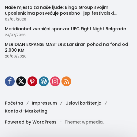
Naše mjesto za naše ljude: Bingo Group svojim
uposlenicima posvećuje posebno lijep festivalski
trenutak
02/08/2026
Meridianbet zvanični sponzor UFC Fight Night Belgrade
24/07/2026
MERIDIAN EXPANSE MASTERS: Lansiran pohod na fond od
2.000 KM
20/06/2026
Početna
Impressum
Uslovi korištenja
Kontakt-Marketing
Powered by WordPress
-
Theme: wpmedia.