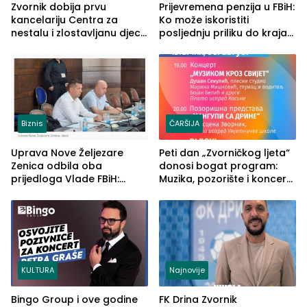
Zvornik dobija prvu
Prijevremena penzija u FBiH:
kancelariju Centra za
Ko može iskoristiti
nestalu i zlostavljanu djecu
posljednju priliku do kraja
u RS-u
2026. godine
Biznis
ČARŠIJA
Uprava Nove Željezare
Peti dan „Zvorničkog ljeta“
Zenica odbila oba
donosi bogat program:
prijedloga Vlade FBiH:
Muzika, pozorište i koncert
Ustrajni da je stečaj jedino
Stoje
rješenje
KULTURA
Najnovije
Bingo Group i ove godine
FK Drina Zvornik