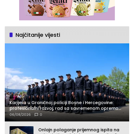
Najčitanije vijesti
Karijera u Graničnoj policiji Bosne i Hercegovine:
profesionalni razvoj, rad sa savremenom opremom
i služba građanima
06/08/2026
0
Onlajn polaganje prijemnog ispita na