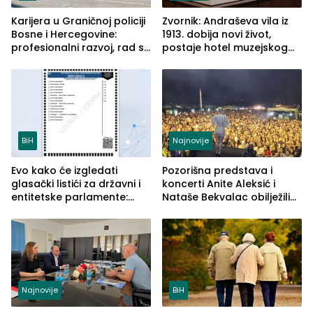
Karijera u Graničnoj policiji
Zvornik: Andraševa vila iz
Bosne i Hercegovine:
1913. dobija novi život,
profesionalni razvoj, rad sa
postaje hotel muzejskog
savremenom opremom i
tipa
služba građanima
BiH
Najnovije
Evo kako će izgledati
Pozorišna predstava i
glasački listići za državni i
koncerti Anite Aleksić i
entitetske parlamente:
Nataše Bekvalac obilježili
Najveće izmjene biće
četvrto veče Zvorničkog
vidljive na njima
ljeta (FOTO)
Najnovije
BiH