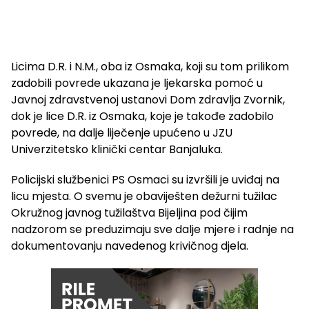
Licima D.R. i N.M., oba iz Osmaka, koji su tom prilikom
zadobili povrede ukazana je ljekarska pomoć u
Javnoj zdravstvenoj ustanovi Dom zdravlja Zvornik,
dok je lice D.R. iz Osmaka, koje je takođe zadobilo
povrede, na dalje liječenje upućeno u JZU
Univerzitetsko klinički centar Banjaluka.
Policijski službenici PS Osmaci su izvršili je uviđaj na
licu mjesta. O svemu je obaviješten dežurni tužilac
Okružnog javnog tužilaštva Bijeljina pod čijim
nadzorom se preduzimaju sve dalje mjere i radnje na
dokumentovanju navedenog krivičnog djela.