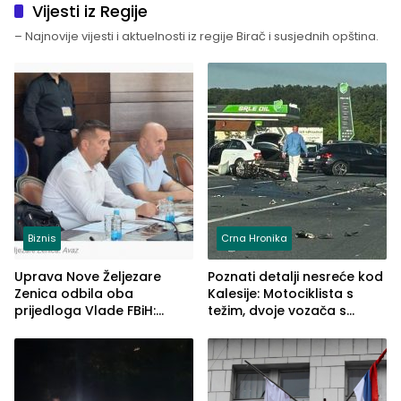
Vijesti iz Regije
– Najnovije vijesti i aktuelnosti iz regije Birač i susjednih opština.
Biznis
Crna Hronika
Uprava Nove Željezare
Poznati detalji nesreće kod
Zenica odbila oba
Kalesije: Motociklista s
prijedloga Vlade FBiH:
težim, dvoje vozača s
Ustrajni da je stečaj jedino
lakšim povredama
rješenje