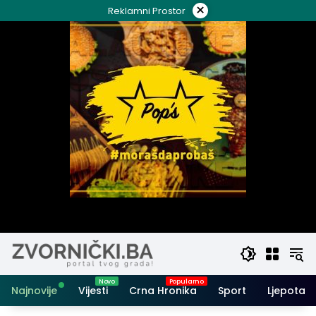
Skip
×
Reklamni Prostor
to
content
Najnovije
Vijesti
Crna Hronika
Sport
Ljepota i 