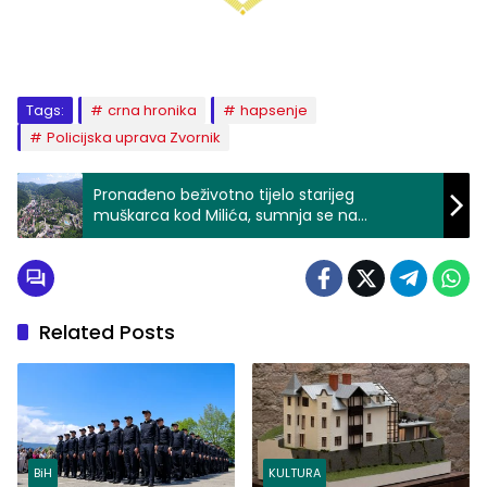
Tags:
crna hronika
hapsenje
Policijska uprava Zvornik
Pronađeno beživotno tijelo starijeg
muškarca kod Milića, sumnja se na
smrzavanje
Related Posts
BiH
KULTURA