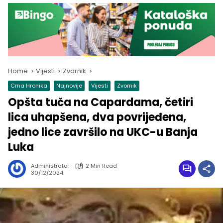
Home
Vijesti
Zvornik
Crna Hronika
Najnovije
Vijesti
Zvornik
Opšta tuča na Capardama, četiri
lica uhapšena, dva povrijeđena,
jedno lice završilo na UKC-u Banja
Luka
Administrator
2 Min Read
30/12/2024