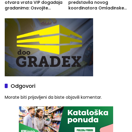
otvara vrata VIP događaja
predstavila novog
građanima: Osvojite
koordinatora Omladinske
ulaznice za koncert Petra
škole
Graše
Odgovori
Morate biti
prijavljeni
da biste objavili komentar.