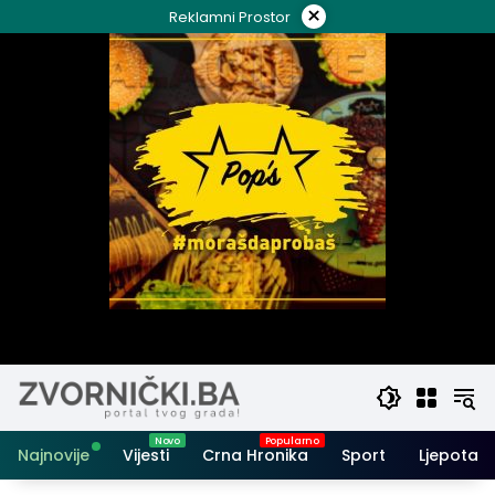
Skip
×
Reklamni Prostor
to
content
Najnovije
Vijesti
Crna Hronika
Sport
Ljepota i 