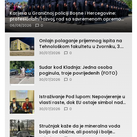
Karijera u Graničnoj policiji Bosne i Hercegovine:
profesionalni razvoj, rad sa savremenom opremom
i služba građanima
06/08/2026
0
Onlajn polaganje prijemnog ispita na
Tehnološkom fakultetu u Zvorniku, 3.
septembra u 9.00 časova
30/07/2026
0
Sudar kod Kladnja: Jedna osoba
poginula, troje povrijeđenih (FOTO)
30/07/2026
0
Istraživanje Pod lupom: Nepovjerenje u
vlasti raste, dok EU ostaje simbol nade
građana
30/07/2026
0
Stručnjak kaže da je mineralna voda
bolja od obične, ali postoji i bolje