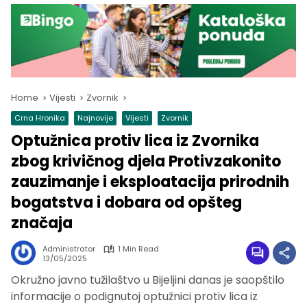
Home
Vijesti
Zvornik
Crna Hronika
Najnovije
Vijesti
Zvornik
Optužnica protiv lica iz Zvornika
zbog krivičnog djela Protivzakonito
zauzimanje i eksploatacija prirodnih
bogatstva i dobara od opšteg
značaja
Administrator
1 Min Read
13/05/2025
Okružno javno tužilaštvo u Bijeljini danas je saopštilo
informacije o podignutoj optužnici protiv lica iz