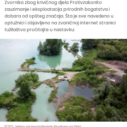
Zvornika zbog krivičnog djela Protivzakonito
zauzimanje i eksploatacija prirodnih bogatstva i
dobara od opšteg značaja. Šta je sve navedeno u
optužnici i objavljeno na zvaničnoj internet stranici
tužilaštva pročitajte u nastavku:
FOTO: Jedna od mnogobrojnih šljunkara na Drini