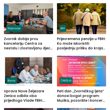
Najveće izmjene biće
četvrto veče Zvorničkog
vidljive na njima
ljeta (FOTO)
Najnovije
BiH
Zvornik dobija prvu
Prijevremena penzija u FBiH:
kancelariju Centra za
Ko može iskoristiti
nestalu i zlostavljanu djecu
posljednju priliku do kraja
u RS-u
2026. godine
Biznis
ČARŠIJA
Uprava Nove Željezare
Peti dan „Zvorničkog ljeta“
Zenica odbila oba
donosi bogat program:
prijedloga Vlade FBiH:
Muzika, pozorište i koncert
Ustrajni da je stečaj jedino
Stoje
rješenje