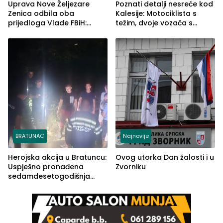
Uprava Nove Željezare
Poznati detalji nesreće kod
Zenica odbila oba
Kalesije: Motociklista s
prijedloga Vlade FBiH:
težim, dvoje vozača s
Ustrajni da je stečaj jedino
lakšim povredama
rješenje
BRATUNAC
Najnovije
Herojska akcija u Bratuncu:
Ovog utorka Dan žalosti i u
Uspješno pronađena
Zvorniku
sedamdesetogodišnja
Ivanka Lazić, rodom iz
Kravice.