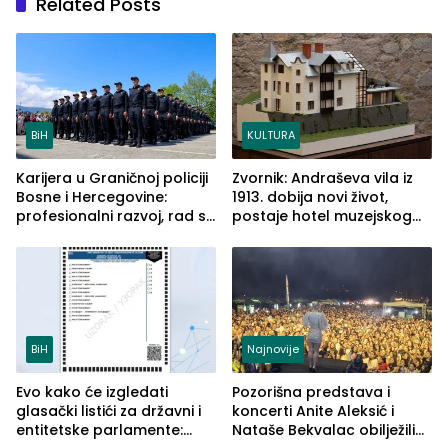
Related Posts
BiH
KULTURA
Karijera u Graničnoj policiji
Zvornik: Andraševa vila iz
Bosne i Hercegovine:
1913. dobija novi život,
profesionalni razvoj, rad sa
postaje hotel muzejskog
savremenom opremom i
tipa
služba građanima
BiH
Najnovije
Evo kako će izgledati
Pozorišna predstava i
glasački listići za državni i
koncerti Anite Aleksić i
entitetske parlamente:
Nataše Bekvalac obilježili