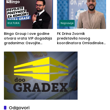
KULTURA
Najnovije
Bingo Group i ove godine
FK Drina Zvornik
otvara vrata VIP događaja
predstavila novog
građanima: Osvojite
koordinatora Omladinske
ulaznice za koncert Petra
škole
Graše
Odgovori