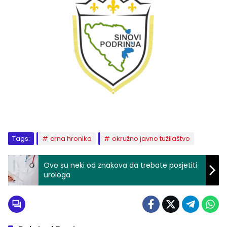
Tags:
crna hronika
okružno javno tužilaštvo
Ovo su neki od znakova da trebate posjetiti
urologa