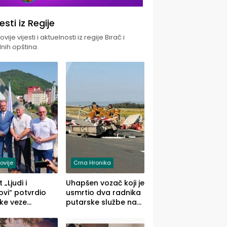
jesti iz Regije
vije vijesti i aktuelnosti iz regije Birač i
nih opština.
ovije
Crna Hronika
 „Ljudi i
Uhapšen vozač koji je
vi“ potvrdio
usmrtio dva radnika
ke veze
putarske službe na
ika i Malog
putu od Loznice
ika
prema Šapcu