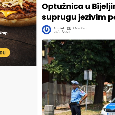
Optužnica u Bijelji
suprugu jezivim 
Admin1
2 Min Read
25/01/2025