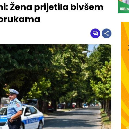
ni: Žena prijetila bivšem
porukama