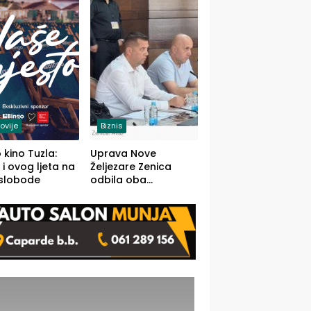
(FOTO)
ovije
Biznis
 kino Tuzla:
Uprava Nove
 i ovog ljeta na
Željezare Zenica
 slobode
odbila oba
prijedloga Vlade
FBiH: Ustrajni da je
stečaj jedino rješenje