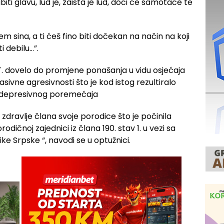
iti glavu, lud je, zaista je lud, doći će samotaće te
m sina, a ti ćeš fino biti dočekan na način na koji
i debilu…”.
. T. dovelo do promjene ponašanja u vidu osjećaja
sivne agresivnosti što je kod istog rezultiralo
o depresivnog poremećaja
 zdravlje člana svoje porodice što je počinila
orodičnoj zajednici iz člana 190. stav 1. u vezi sa
e Srpske “, navodi se u optužnici.