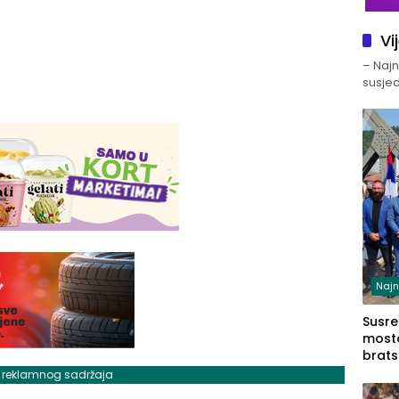
Vi
– Najno
susjed
Najn
Susret
mosto
brats
Zvorn
j reklamnog sadržaja
Zvorn