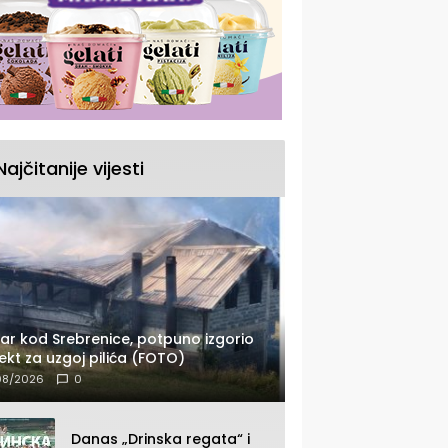
Najčitanije vijesti
ar kod Srebrenice, potpuno izgorio
ekt za uzgoj pilića (FOTO)
08/2026
0
Danas „Drinska regata“ i