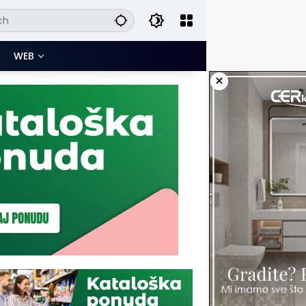
WEB
×