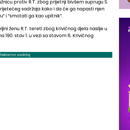
užnicu protiv R.T. zbog prijetnji bivšem suprugu S.
prijetećeg sadržaja kako i da će ga napasti njen
u” i “smotati ga kao upitnik”.
jini ženu R.T. tereti zbog krivičnog djela nasilje u
ana 190. stav 1. u vezi sa stavom 6. Krivičnog
Reklamni sadržaj