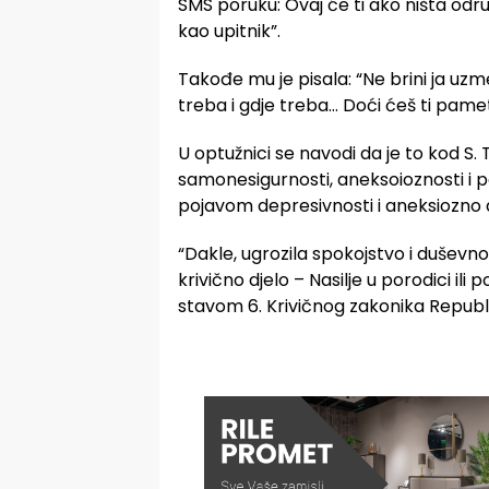
SMS poruku: Ovaj će ti ako ništa odrub
kao upitnik”.
Takođe mu je pisala: “Ne brini ja uzme
treba i gdje treba… Doći ćeš ti pamet
U optužnici se navodi da je to kod S
samonesigurnosti, aneksoioznosti i pa
pojavom depresivnosti i aneksiozn
“Dakle, ugrozila spokojstvo i duševno
krivično djelo – Nasilje u porodici ili p
stavom 6. Krivičnog zakonika Republik