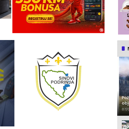
Pož
obj
07/