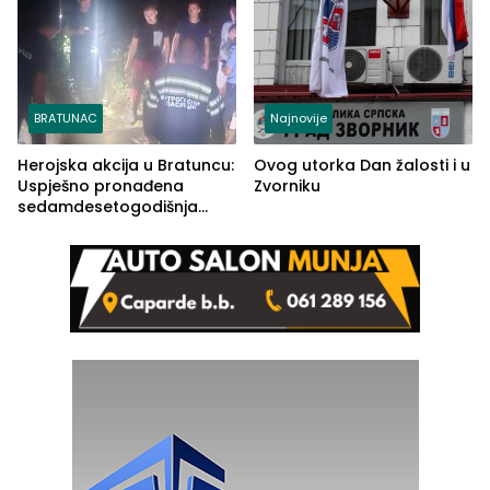
BRATUNAC
Najnovije
Herojska akcija u Bratuncu:
Ovog utorka Dan žalosti i u
Uspješno pronađena
Zvorniku
sedamdesetogodišnja
Ivanka Lazić, rodom iz
Kravice.