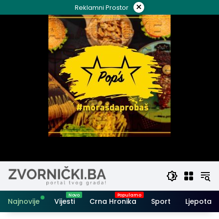
Skip
×
Reklamni Prostor
to
content
Najnovije
Vijesti
Crna Hronika
Sport
Ljepota i 