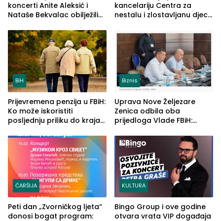
koncerti Anite Aleksić i
kancelariju Centra za
Nataše Bekvalac obilježili
nestalu i zlostavljanu djecu
četvrto veče Zvorničkog
u RS-u
ljeta (FOTO)
BiH
Biznis
Prijevremena penzija u FBiH:
Uprava Nove Željezare
Ko može iskoristiti
Zenica odbila oba
posljednju priliku do kraja
prijedloga Vlade FBiH:
2026. godine
Ustrajni da je stečaj jedino
rješenje
ČARŠIJA
KULTURA
Peti dan „Zvorničkog ljeta“
Bingo Group i ove godine
donosi bogat program:
otvara vrata VIP događaja