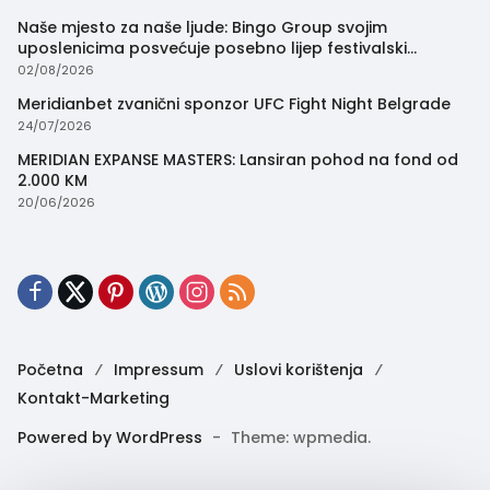
Naše mjesto za naše ljude: Bingo Group svojim
uposlenicima posvećuje posebno lijep festivalski
trenutak
02/08/2026
Meridianbet zvanični sponzor UFC Fight Night Belgrade
24/07/2026
MERIDIAN EXPANSE MASTERS: Lansiran pohod na fond od
2.000 KM
20/06/2026
Početna
Impressum
Uslovi korištenja
Kontakt-Marketing
Powered by WordPress
-
Theme: wpmedia.