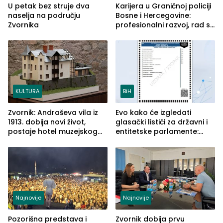
U petak bez struje dva
Karijera u Graničnoj policiji
naselja na području
Bosne i Hercegovine:
Zvornika
profesionalni razvoj, rad sa
savremenom opremom i
služba građanima
KULTURA
BiH
Zvornik: Andraševa vila iz
Evo kako će izgledati
1913. dobija novi život,
glasački listići za državni i
postaje hotel muzejskog
entitetske parlamente:
tipa
Najveće izmjene biće
vidljive na njima
Najnovije
Najnovije
Pozorišna predstava i
Zvornik dobija prvu