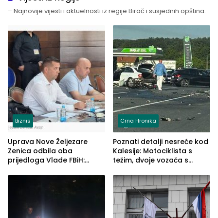
– Najnovije vijesti i aktuelnosti iz regije Birač i susjednih opština.
Biznis
Crna Hronika
Uprava Nove Željezare
Poznati detalji nesreće kod
Zenica odbila oba
Kalesije: Motociklista s
prijedloga Vlade FBiH:
težim, dvoje vozača s
Ustrajni da je stečaj jedino
lakšim povredama
rješenje