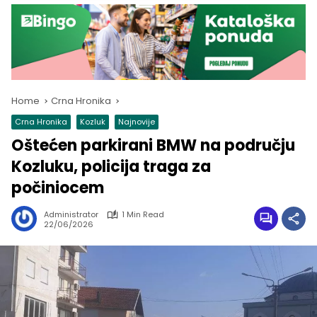
Home
Crna Hronika
Crna Hronika
Kozluk
Najnovije
Oštećen parkirani BMW na području
Kozluku, policija traga za
počiniocem
Administrator
1 Min Read
22/06/2026