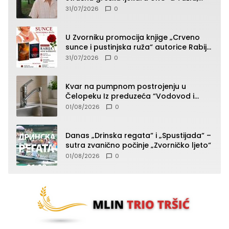
presudan dokaz ostala obdukcija
31/07/2026
0
U Zvorniku promocija knjige „Crveno
sunce i pustinjska ruža“ autorice Rabije
Avdić-Hamidović
31/07/2026
0
Kvar na pumpnom postrojenju u
Čelopeku Iz preduzeća “Vodovod i
komunalije”
01/08/2026
0
Danas „Drinska regata“ i „Spustijada“ –
sutra zvanično počinje „Zvorničko ljeto“
01/08/2026
0