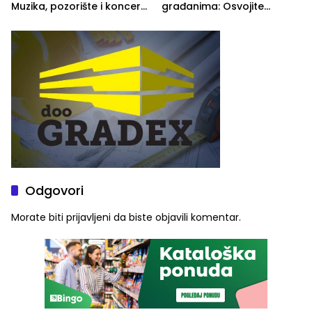
Muzika, pozorište i koncert
građanima: Osvojite
Stoje
ulaznice za koncert Petra
Graše
Odgovori
Morate biti
prijavljeni
da biste objavili komentar.