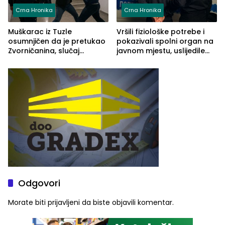
Crna Hronika
Crna Hronika
Muškarac iz Tuzle
Vršili fiziološke potrebe i
osumnjičen da je pretukao
pokazivali spolni organ na
Zvorničanina, slučaj
javnom mjestu, uslijedile
prijavljen tužilaštvu
kazne
Odgovori
Morate biti
prijavljeni
da biste objavili komentar.