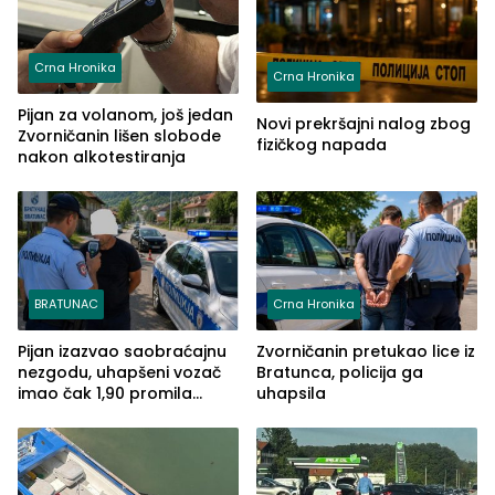
Crna Hronika
Crna Hronika
Pijan za volanom, još jedan
Novi prekršajni nalog zbog
Zvorničanin lišen slobode
fizičkog napada
nakon alkotestiranja
BRATUNAC
Crna Hronika
Pijan izazvao saobraćajnu
Zvorničanin pretukao lice iz
nezgodu, uhapšeni vozač
Bratunca, policija ga
imao čak 1,90 promila
uhapsila
alkohola u krvi