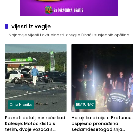
Vijesti iz Regije
– Najnovije vijesti i aktuelnosti iz regije Birač i susjednih opština.
Crna Hronika
BRATUNAC
Poznati detalji nesreće kod
Herojska akcija u Bratuncu:
Kalesije: Motociklista s
Uspješno pronađena
težim, dvoje vozača s
sedamdesetogodišnja
lakšim povredama
Ivanka Lazić, rodom iz