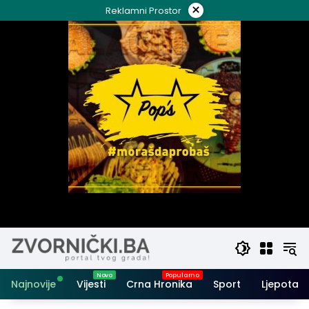
Skip
×
Reklamni Prostor
to
content
Najnovije
Vijesti
Crna Hronika
Sport
Ljepota i 