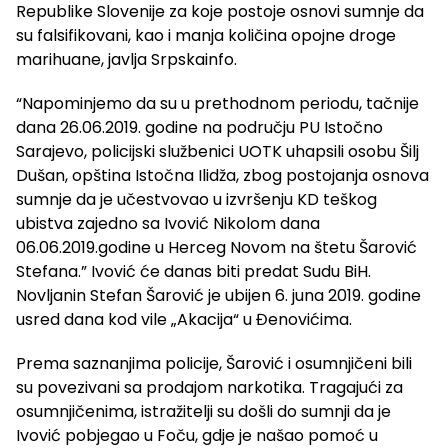
Republike Slovenije za koje postoje osnovi sumnje da
su falsifikovani, kao i manja količina opojne droge
marihuane, javlja Srpskainfo.
“Napominjemo da su u prethodnom periodu, tačnije
dana 26.06.2019. godine na području PU Istočno
Sarajevo, policijski službenici UOTK uhapsili osobu Šilj
Dušan, opština Istočna Ilidža, zbog postojanja osnova
sumnje da je učestvovao u izvršenju KD teškog
ubistva zajedno sa Ivović Nikolom dana
06.06.2019.godine u Herceg Novom na štetu Šarović
Stefana.” Ivović će danas biti predat Sudu BiH.
Novljanin Stefan Šarović je ubijen 6. juna 2019. godine
usred dana kod vile „Akacija“ u Đenovićima.
Prema saznanjima policije, Šarović i osumnjičeni bili
su povezivani sa prodajom narkotika. Tragajući za
osumnjičenima, istražitelji su došli do sumnji da je
Ivović pobjegao u Foču, gdje je našao pomoć u