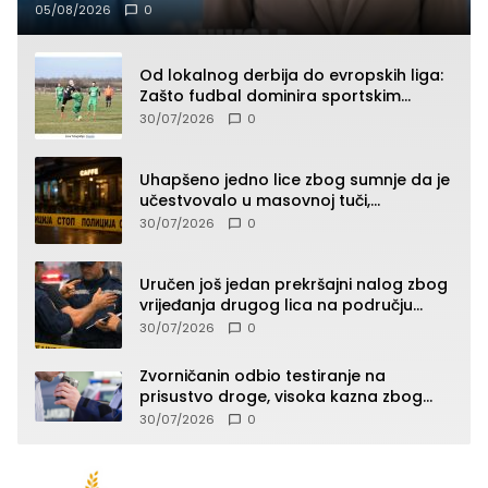
05/08/2026
0
Od lokalnog derbija do evropskih liga:
Zašto fudbal dominira sportskim
klađenjem
30/07/2026
0
Uhapšeno jedno lice zbog sumnje da je
učestvovalo u masovnoj tuči,
maloljetnik zadobio povrede
30/07/2026
0
Uručen još jedan prekršajni nalog zbog
vrijeđanja drugog lica na području
Zvornika
30/07/2026
0
Zvorničanin odbio testiranje na
prisustvo droge, visoka kazna zbog
kršenja Zakona o osnovama
30/07/2026
0
bezbjednosti saobraćaja