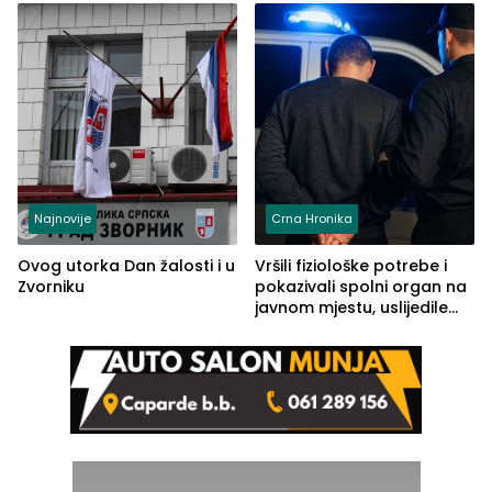
Kravice.
Najnovije
Crna Hronika
Ovog utorka Dan žalosti i u
Vršili fiziološke potrebe i
Zvorniku
pokazivali spolni organ na
javnom mjestu, uslijedile
kazne