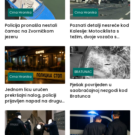
Crna Hronika
Crna Hronika
Policija pronašla nestali
Poznati detalji nesreće kod
čamac na Zvorničkom
Kalesije: Motociklista s
jezeru
težim, dvoje vozača s
lakšim povredama
BRATUNAC
Crna Hronika
Pješak povrijeđen u
Jednom licu uručen
saobraćajnoj nezgodi kod
prekršajni nalog, policiji
Bratunca
prijavljen napad na drugu
osobu!?