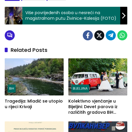
Više povrijeđenih osoba u nesreći na
magistralnom putu Živinice-Kalesija (FOTO)
Related Posts
BiH
BIJELJINA
Tragedija: Mladić se utopio
Kolektivno vjenčanje u
u rijeci Krivaji
Bijeljini: Devet parova iz
različitih gradova BiH
izgovorilo sudbonosno da