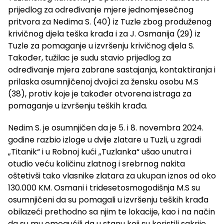
prijedlog za određivanje mjere jednomjesečnog
pritvora za Nedima S. (40) iz Tuzle zbog produženog
krivičnog djela teška krađa i za J. Osmanija (29) iz
Tuzle za pomaganje u izvršenju krivičnog djela S.
Također, tužilac je sudu stavio prijedlog za
određivanje mjera zabrane sastajanja, kontaktiranja i
prilaska osumnjičenoj dvojici za žensku osobu M.S
(38), protiv koje je također otvorena istraga za
pomaganje u izvršenju teških krađa.
Nedim S. je osumnjičen da je 5. i 8. novembra 2024.
godine razbio izloge u dvije zlatare u Tuzli, u zgradi
„Titanik“ i u Robnoj kući „Tuzlanka“ ušao unutra i
otuđio veću količinu zlatnog i srebrnog nakita
oštetivši tako vlasnike zlatara za ukupan iznos od oko
130.000 KM. Osmani i tridesetosmogodišnja M.S su
osumnjičeni da su pomagali u izvršenju teških krađa
obilazeći prethodno sa njim te lokacije, kao i na način
da su mu omogućili da u stanu koji su koristili sakrije