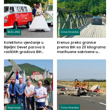
BIJELJINA
Crna Hronika
Kolektivno vjenčanje u
Krenuo preko granice
Bijeljini: Devet parova iz
prema BiH sa 20 kilograma
različitih gradova BiH
marihuane sakrivene u
izgovorilo sudbonosno da
automobilu
Najnovije
Crna Hronika