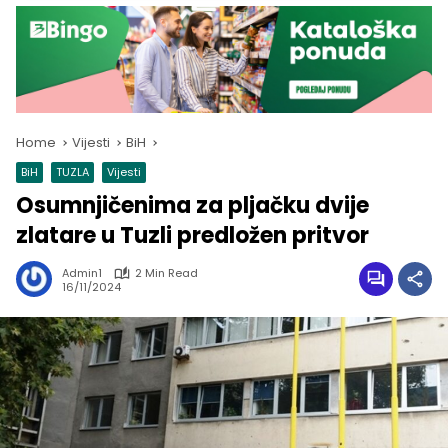
Home
Vijesti
BiH
BiH
TUZLA
Vijesti
Osumnjičenima za pljačku dvije
zlatare u Tuzli predložen pritvor
Admin1
2 Min Read
16/11/2024