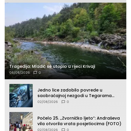
Tragedija: Mladić se utopio u rijeci Krivaji
08/08/2026
0
Jedno lice zadobilo povrede u
saobraćajnoj nezgodi u Tegarama
(FOTO)
02/08/2026
0
Počelo 25. „Zvorničko ljeto“: Andraševa
vila otvorila vrata posjetiocima (FOTO)
02/08/2026
0