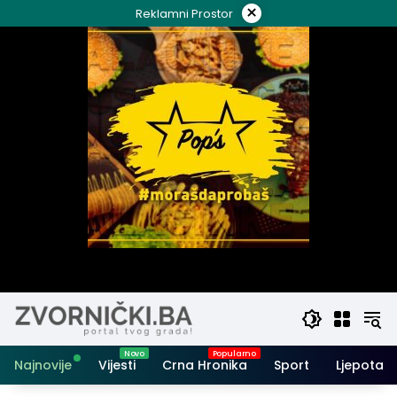
Skip
×
Reklamni Prostor
to
content
Najnovije
Vijesti
Crna Hronika
Sport
Ljepota i 