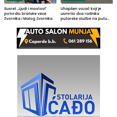
Susret „Ljudi i mostovi“
Uhapšen vozač koji je
potvrdio bratske veze
usmrtio dva radnika
Zvornika i Malog Zvornika
putarske službe na putu
od Loznice prema Šapcu
(FOTO)