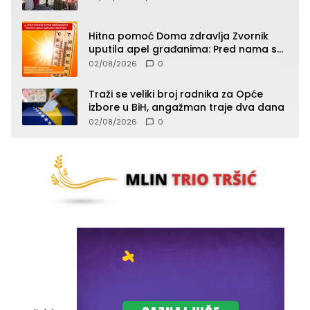
Hitna pomoć Doma zdravlja Zvornik
uputila apel građanima: Pred nama su
temperature do 40°C, oprez zbog
02/08/2026
0
toplotnog udara
Traži se veliki broj radnika za Opće
izbore u BiH, angažman traje dva dana
02/08/2026
0