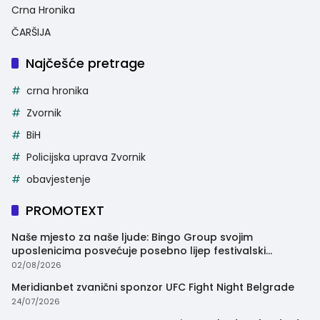
Crna Hronika
ČARŠIJA
Najčešće pretrage
crna hronika
Zvornik
BiH
Policijska uprava Zvornik
obavjestenje
PROMOTEXT
Naše mjesto za naše ljude: Bingo Group svojim
uposlenicima posvećuje posebno lijep festivalski
trenutak
02/08/2026
Meridianbet zvanični sponzor UFC Fight Night Belgrade
24/07/2026