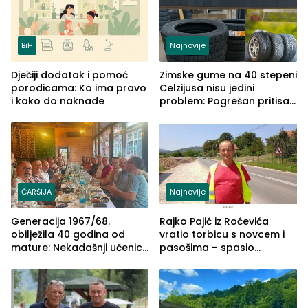
BiH
Najnovije
Dječiji dodatak i pomoć
Zimske gume na 40 stepeni
porodicama: Ko ima pravo
Celzijusa nisu jedini
i kako do naknade
problem: Pogrešan pritisak
može biti mnogo opasniji
ČARŠIJA
Najnovije
Generacija 1967/68.
Rajko Pajić iz Roćevića
obilježila 40 godina od
vratio torbicu s novcem i
mature: Nekadašnji učenici
pasošima – spasio
TŠC-a okupili se u Zvorniku
porodično ljetovanje u
(FOTO)
Grčkoj