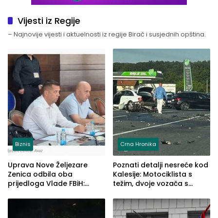
Vijesti iz Regije
– Najnovije vijesti i aktuelnosti iz regije Birač i susjednih opština.
Biznis
Crna Hronika
Uprava Nove Željezare
Poznati detalji nesreće kod
Zenica odbila oba
Kalesije: Motociklista s
prijedloga Vlade FBiH:
težim, dvoje vozača s
Ustrajni da je stečaj jedino
lakšim povredama
rješenje