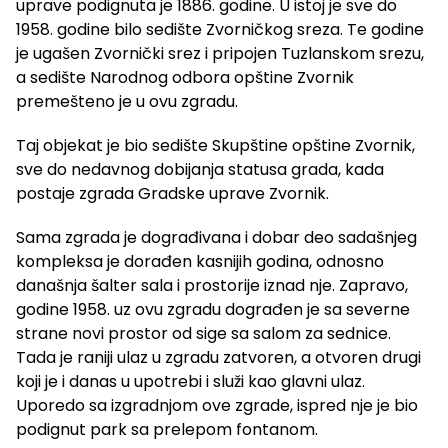
uprave podignuta je 1886. godine. U istoj je sve do
1958. godine bilo sedište Zvorničkog sreza. Te godine
je ugašen Zvornički srez i pripojen Tuzlanskom srezu,
a sedište Narodnog odbora opštine Zvornik
premešteno je u ovu zgradu.
Taj objekat je bio sedište Skupštine opštine Zvornik,
sve do nedavnog dobijanja statusa grada, kada
postaje zgrada Gradske uprave Zvornik.
Sama zgrada je dograđivana i dobar deo sadašnjeg
kompleksa je dorađen kasnijih godina, odnosno
današnja šalter sala i prostorije iznad nje. Zapravo,
godine 1958. uz ovu zgradu dograđen je sa severne
strane novi prostor od sige sa salom za sednice.
Tada je raniji ulaz u zgradu zatvoren, a otvoren drugi
koji je i danas u upotrebi i služi kao glavni ulaz.
Uporedo sa izgradnjom ove zgrade, ispred nje je bio
podignut park sa prelepom fontanom.