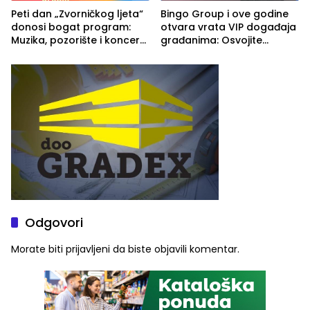
Peti dan „Zvorničkog ljeta“
Bingo Group i ove godine
donosi bogat program:
otvara vrata VIP događaja
Muzika, pozorište i koncert
građanima: Osvojite
Stoje
ulaznice za koncert Petra
Graše
Odgovori
Morate biti
prijavljeni
da biste objavili komentar.