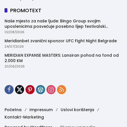
PROMOTEXT
Naše mjesto za naše ljude: Bingo Group svojim
uposlenicima posvećuje posebno lijep festivalski
trenutak
02/08/2026
Meridianbet zvanični sponzor UFC Fight Night Belgrade
24/07/2026
MERIDIAN EXPANSE MASTERS: Lansiran pohod na fond od
2.000 KM
20/06/2026
Početna
Impressum
Uslovi korištenja
Kontakt-Marketing