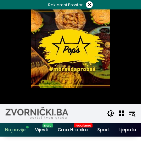
Skip
×
Reklamni Prostor
to
content
Najnovije
Vijesti
Crna Hronika
Sport
Ljepota i 