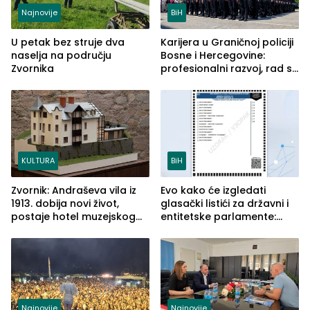
Najnovije
BiH
U petak bez struje dva
Karijera u Graničnoj policiji
naselja na području
Bosne i Hercegovine:
Zvornika
profesionalni razvoj, rad sa
savremenom opremom i
služba građanima
KULTURA
BiH
Zvornik: Andraševa vila iz
Evo kako će izgledati
1913. dobija novi život,
glasački listići za državni i
postaje hotel muzejskog
entitetske parlamente:
tipa
Najveće izmjene biće
vidljive na njima
Najnovije
Najnovije