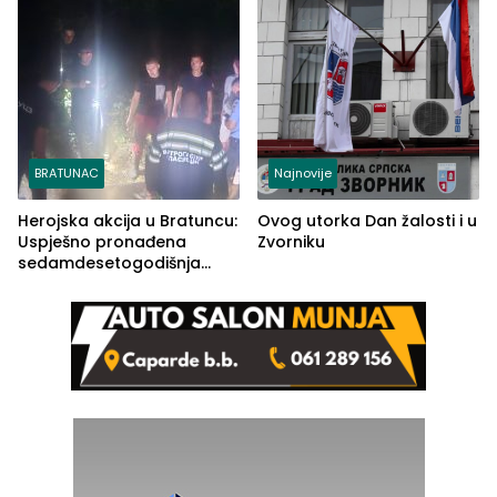
BRATUNAC
Najnovije
Herojska akcija u Bratuncu:
Ovog utorka Dan žalosti i u
Uspješno pronađena
Zvorniku
sedamdesetogodišnja
Ivanka Lazić, rodom iz
Kravice.