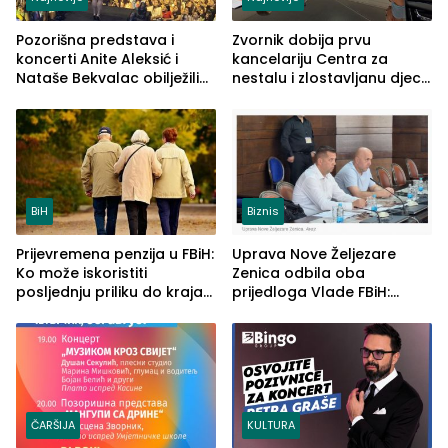
Pozorišna predstava i
Zvornik dobija prvu
koncerti Anite Aleksić i
kancelariju Centra za
Nataše Bekvalac obilježili
nestalu i zlostavljanu djecu
četvrto veče Zvorničkog
u RS-u
ljeta (FOTO)
BiH
Biznis
Prijevremena penzija u FBiH:
Uprava Nove Željezare
Ko može iskoristiti
Zenica odbila oba
posljednju priliku do kraja
prijedloga Vlade FBiH:
2026. godine
Ustrajni da je stečaj jedino
rješenje
ČARŠIJA
KULTURA