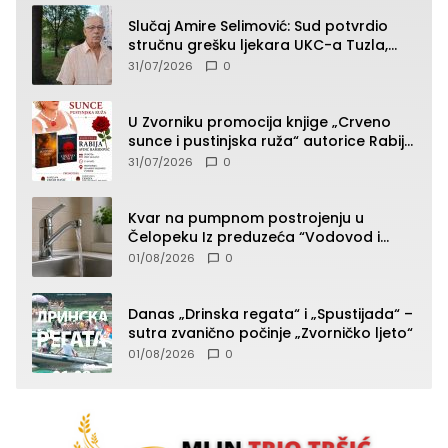
Slučaj Amire Selimović: Sud potvrdio
stručnu grešku ljekara UKC-a Tuzla,
presudan dokaz ostala obdukcija
31/07/2026
0
U Zvorniku promocija knjige „Crveno
sunce i pustinjska ruža“ autorice Rabije
Avdić-Hamidović
31/07/2026
0
Kvar na pumpnom postrojenju u
Čelopeku Iz preduzeća “Vodovod i
komunalije”
01/08/2026
0
Danas „Drinska regata“ i „Spustijada“ –
sutra zvanično počinje „Zvorničko ljeto“
01/08/2026
0