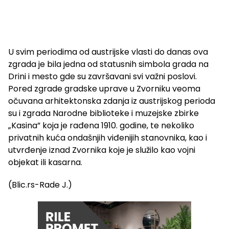
U svim periodima od austrijske vlasti do danas ova
zgrada je bila jedna od statusnih simbola grada na
Drini i mesto gde su završavani svi važni poslovi.
Pored zgrade gradske uprave u Zvorniku veoma
očuvana arhitektonska zdanja iz austrijskog perioda
su i zgrada Narodne biblioteke i muzejske zbirke
„Kasina” koja je rađena 1910. godine, te nekoliko
privatnih kuća ondašnjih viđenijih stanovnika, kao i
utvrđenje iznad Zvornika koje je služilo kao vojni
objekat ili kasarna.
(Blic.rs-Rade J.)