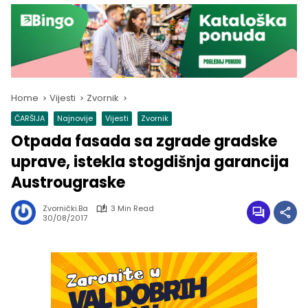
Home
Vijesti
Zvornik
ČARŠIJA
Najnovije
Vijesti
Zvornik
Otpada fasada sa zgrade gradske
uprave, istekla stogdišnja garancija
Austrougraske
Zvornički.ba
3 Min Read
30/08/2017