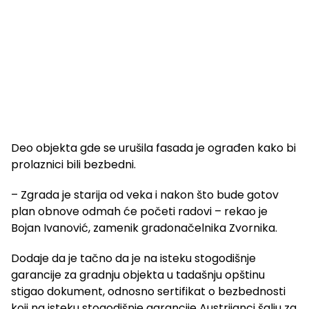
Deo objekta gde se urušila fasada je ograđen kako bi
prolaznici bili bezbedni.
– Zgrada je starija od veka i nakon što bude gotov
plan obnove odmah će početi radovi – rekao je
Bojan Ivanović, zamenik gradonačelnika Zvornika.
Dodaje da je tačno da je na isteku stogodišnje
garancije za gradnju objekta u tadašnju opštinu
stigao dokument, odnosno sertifikat o bezbednosti
koji na isteku stogodišnje garancije Austrijanci šalju za