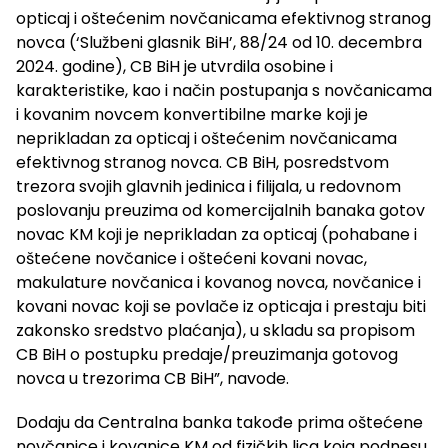
opticaj i oštećenim novčanicama efektivnog stranog
novca (‘Službeni glasnik BiH’, 88/24 od 10. decembra
2024. godine), CB BiH je utvrdila osobine i
karakteristike, kao i način postupanja s novčanicama
i kovanim novcem konvertibilne marke koji je
neprikladan za opticaj i oštećenim novčanicama
efektivnog stranog novca. CB BiH, posredstvom
trezora svojih glavnih jedinica i filijala, u redovnom
poslovanju preuzima od komercijalnih banaka gotov
novac KM koji je neprikladan za opticaj (pohabane i
oštećene novčanice i oštećeni kovani novac,
makulature novčanica i kovanog novca, novčanice i
kovani novac koji se povlače iz opticaja i prestaju biti
zakonsko sredstvo plaćanja), u skladu sa propisom
CB BiH o postupku predaje/preuzimanja gotovog
novca u trezorima CB BiH”, navode.
Dodaju da Centralna banka takođe prima oštećene
novčanice i kovanice KM od fizičkih lica koja podnesu