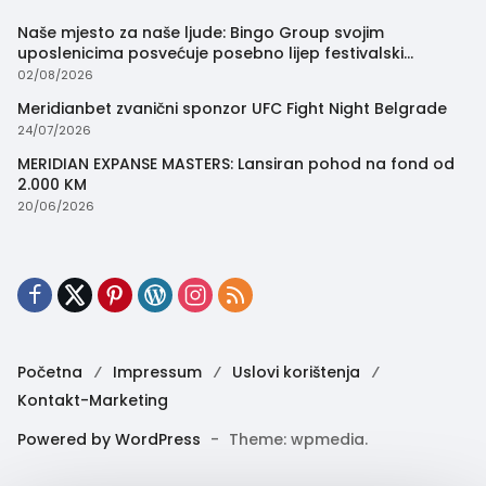
Naše mjesto za naše ljude: Bingo Group svojim
uposlenicima posvećuje posebno lijep festivalski
trenutak
02/08/2026
Meridianbet zvanični sponzor UFC Fight Night Belgrade
24/07/2026
MERIDIAN EXPANSE MASTERS: Lansiran pohod na fond od
2.000 KM
20/06/2026
Početna
Impressum
Uslovi korištenja
Kontakt-Marketing
Powered by WordPress
-
Theme: wpmedia.