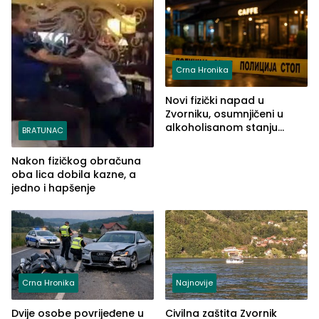
Crna Hronika
Novi fizički napad u
Zvorniku, osumnjičeni u
alkoholisanom stanju
BRATUNAC
udario drugo lice i razbio
telefon
Nakon fizičkog obračuna
oba lica dobila kazne, a
jedno i hapšenje
Crna Hronika
Najnovije
Dvije osobe povrijeđene u
Civilna zaštita Zvornik