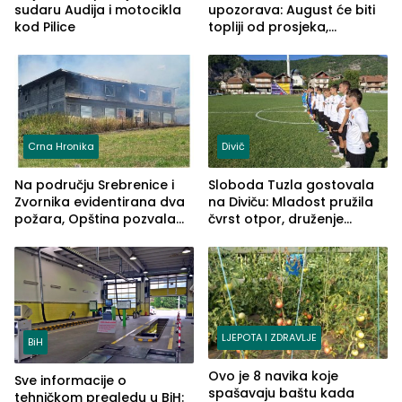
sudaru Audija i motocikla
upozorava: August će biti
kod Pilice
topliji od prosjeka,
povećan rizik od požara i
nestašice vode
Crna Hronika
Divič
Na području Srebrenice i
Sloboda Tuzla gostovala
Zvornika evidentirana dva
na Diviču: Mladost pružila
požara, Opština pozvala
čvrst otpor, druženje
na smirivanje tenzija
nastavljeno uz obalu
jezera
LJEPOTA I ZDRAVLJE
BiH
Ovo je 8 navika koje
Sve informacije o
spašavaju baštu kada
tehničkom pregledu u BiH: