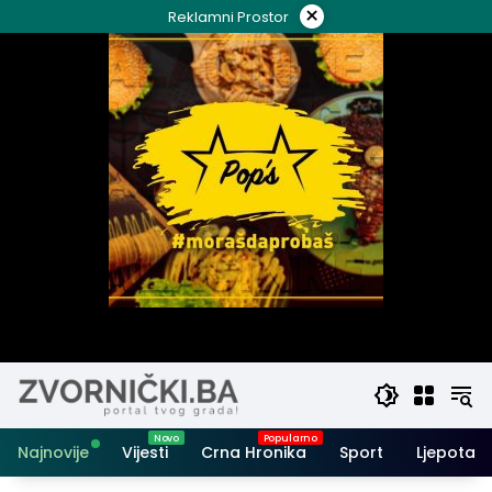
Skip
×
Reklamni Prostor
to
content
Najnovije
Vijesti
Crna Hronika
Sport
Ljepota i 