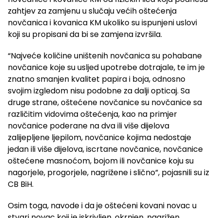
zahtjev za zamjenu u slučaju većih oštećenja
novčanica i kovanica KM ukoliko su ispunjeni uslovi
koji su propisani da bi se zamjena izvršila.
“Najveće količine uništenih novčanica su pohabane
novčanice koje su usljed upotrebe dotrajale, te im je
znatno smanjen kvalitet papira i boja, odnosno
svojim izgledom nisu podobne za dalji opticaj. Sa
druge strane, oštećene novčanice su novčanice sa
različitim vidovima oštećenja, kao na primjer
novčanice poderane na dva ili više dijelova
zalijepljene ljepilom, novčanice kojima nedostaje
jedan ili više dijelova, iscrtane novčanice, novčanice
oštećene masnoćom, bojom ili novčanice koju su
nagorjele, progorjele, nagrižene i slično”, pojasnili su iz
CB BiH.
Osim toga, navode i da je oštećeni kovani novac u
stvari novac koji je iskrivljen, okrnjen, nagrižen,