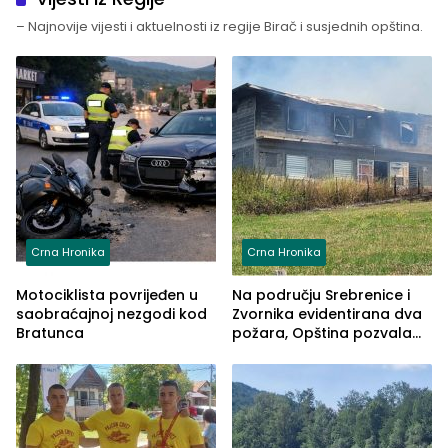
– Najnovije vijesti i aktuelnosti iz regije Birač i susjednih opština.
Crna Hronika
Crna Hronika
Motociklista povrijeđen u
Na području Srebrenice i
saobraćajnoj nezgodi kod
Zvornika evidentirana dva
Bratunca
požara, Opština pozvala
na smirivanje tenzija