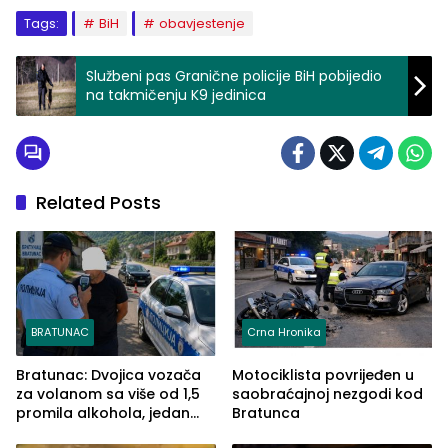
Tags:
BiH
obavjestenje
Službeni pas Granične policije BiH pobijedio
na takmičenju K9 jedinica
Related Posts
BRATUNAC
Crna Hronika
Bratunac: Dvojica vozača
Motociklista povrijeđen u
za volanom sa više od 1,5
saobraćajnoj nezgodi kod
promila alkohola, jedan
Bratunca
imao 2,18