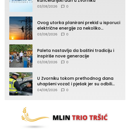
kancelarijski dan u Zvorniku
03/08/2026
0
Ovog utorka planirani prekid u isporuci
električne energije za nekoliko
zvorničkih naselja
03/08/2026
0
Paleta nastavlja da baštini tradiciju i
inspiriše nove generacije
03/08/2026
0
U Zvorniku tokom prethodnog dana
uhapšeni vozač i pješak jer su odbili
testiranje na prisustvo droge
04/08/2026
0