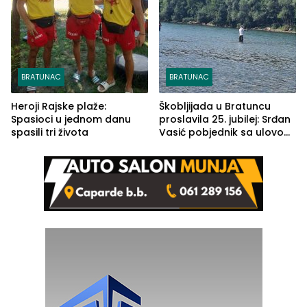
BRATUNAC
BRATUNAC
Heroji Rajske plaže:
Škobljijada u Bratuncu
Spasioci u jednom danu
proslavila 25. jubilej: Srđan
spasili tri života
Vasić pobjednik sa ulovom
od 2.040 grama (FOTO)