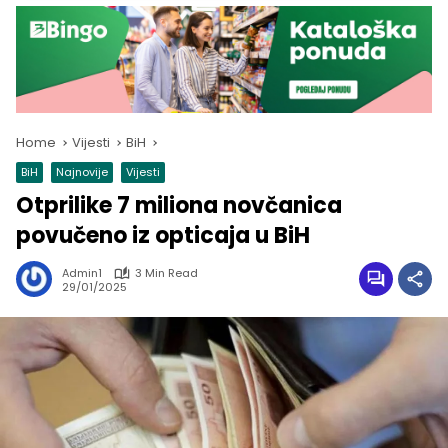
Home
Vijesti
BiH
BiH
Najnovije
Vijesti
Otprilike 7 miliona novčanica
povučeno iz opticaja u BiH
Admin1
3 Min Read
29/01/2025