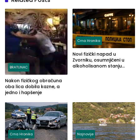
Crna Hronika
Novi fizički napad u
Zvorniku, osumnjičeni u
alkoholisanom stanju
BRATUNAC
udario drugo lice i razbio
telefon
Nakon fizičkog obračuna
oba lica dobila kazne, a
jedno i hapšenje
Crna Hronika
Najnovije