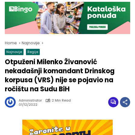
Home
Najnovije
Najnovije
Regija
Otpuženi Milenko Živanović
nekadašnji komandant Drinskog
korpusa (VRS) nije se pojavio na
ročištu na Sudu BiH
Administrator
2 Min Read
01/12/2022