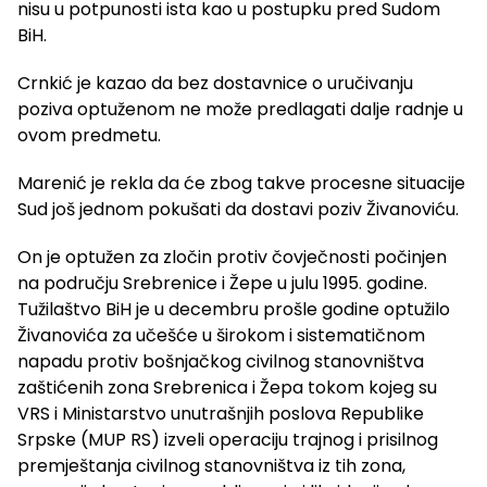
nisu u potpunosti ista kao u postupku pred Sudom
BiH.
Crnkić je kazao da bez dostavnice o uručivanju
poziva optuženom ne može predlagati dalje radnje u
ovom predmetu.
Marenić je rekla da će zbog takve procesne situacije
Sud još jednom pokušati da dostavi poziv Živanoviću.
On je optužen za zločin protiv čovječnosti počinjen
na području Srebrenice i Žepe u julu 1995. godine.
Tužilaštvo BiH je u decembru prošle godine optužilo
Živanovića za učešće u širokom i sistematičnom
napadu protiv bošnjačkog civilnog stanovništva
zaštićenih zona Srebrenica i Žepa tokom kojeg su
VRS i Ministarstvo unutrašnjih poslova Republike
Srpske (MUP RS) izveli operaciju trajnog i prisilnog
premještanja civilnog stanovništva iz tih zona,