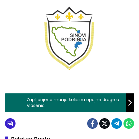
Zaplijenjena manja količina opojne droge u
Vlasenici
Related Posts