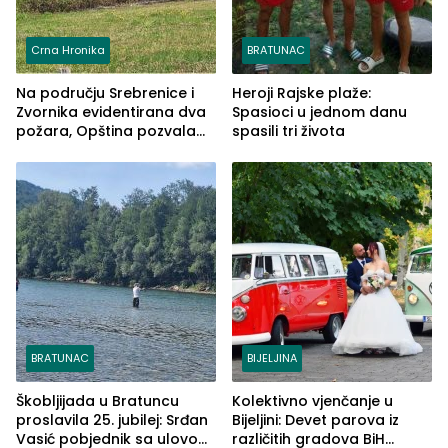
Crna Hronika
BRATUNAC
Na području Srebrenice i
Heroji Rajske plaže:
Zvornika evidentirana dva
Spasioci u jednom danu
požara, Opština pozvala
spasili tri života
na smirivanje tenzija
BRATUNAC
BIJELJINA
Škobljijada u Bratuncu
Kolektivno vjenčanje u
proslavila 25. jubilej: Srđan
Bijeljini: Devet parova iz
Vasić pobjednik sa ulovom
različitih gradova BiH