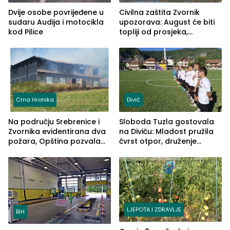
Dvije osobe povrijeđene u
Civilna zaštita Zvornik
sudaru Audija i motocikla
upozorava: August će biti
kod Pilice
topliji od prosjeka,
povećan rizik od požara i
nestašice vode
Crna Hronika
Divič
Na području Srebrenice i
Sloboda Tuzla gostovala
Zvornika evidentirana dva
na Diviču: Mladost pružila
požara, Opština pozvala
čvrst otpor, druženje
na smirivanje tenzija
nastavljeno uz obalu
jezera
LJEPOTA I ZDRAVLJE
BiH