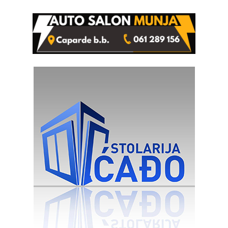
od 2.040 grama (FOTO)
izgovorilo sudbonosno da