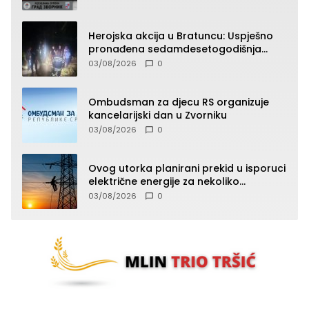
Herojska akcija u Bratuncu: Uspješno
pronađena sedamdesetogodišnja
Ivanka Lazić, rodom iz Kravice.
03/08/2026
0
Ombudsman za djecu RS organizuje
kancelarijski dan u Zvorniku
03/08/2026
0
Ovog utorka planirani prekid u isporuci
električne energije za nekoliko
zvorničkih naselja
03/08/2026
0