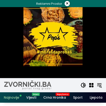
Skip
×
Reklamni Prostor
to
content
Najnovije
Vijesti
Crna Hronika
Sport
Ljepota i 