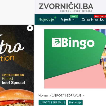
Skip
to
content
Najnovije
Vijesti
Crna Hronika
×
Home
LJEPOTA I ZDRAVLJE
LJEPOTA I ZDRAVLJE
Najnovije