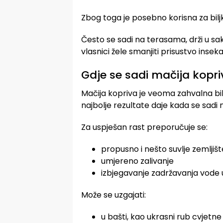
Zbog toga je posebno korisna za biljke
Često se sadi na terasama, drži u s
vlasnici žele smanjiti prisustvo inse
Gdje se sadi mačija kopr
Mačija kopriva je veoma zahvalna biljk
najbolje rezultate daje kada se sadi
Za uspješan rast preporučuje se:
propusno i nešto suvlje zemljišt
umjereno zalivanje
izbjegavanje zadržavanja vode u
Može se uzgajati:
u bašti, kao ukrasni rub cvjetne 