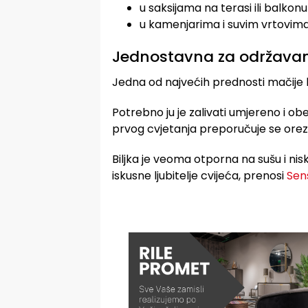
u saksijama na terasi ili balkonu
u kamenjarima i suvim vrtovim
Jednostavna za održava
Jedna od najvećih prednosti mačije 
Potrebno ju je zalivati umjereno i obe
prvog cvjetanja preporučuje se orez
Biljka je veoma otporna na sušu i n
iskusne ljubitelje cvijeća, prenosi
Sen