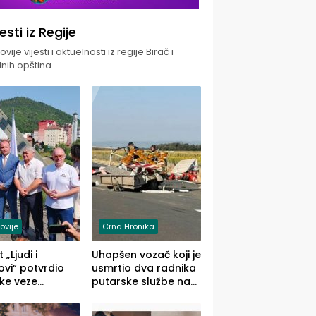
jesti iz Regije
vije vijesti i aktuelnosti iz regije Birač i
nih opština.
ovije
Crna Hronika
 „Ljudi i
Uhapšen vozač koji je
vi“ potvrdio
usmrtio dva radnika
ke veze
putarske službe na
ika i Malog
putu od Loznice
ika
prema Šapcu