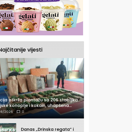
Najčitanije vijesti
icija otkrila plantažu sa 206 stabljika
ijske konoplje i kokain, uhapšena
dna osoba (FOTO)
08/2026
0
Danas „Drinska regata“ i