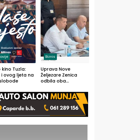
(FOTO)
ovije
Biznis
 kino Tuzla:
Uprava Nove
 i ovog ljeta na
Željezare Zenica
 slobode
odbila oba
prijedloga Vlade
FBiH: Ustrajni da je
stečaj jedino rješenje