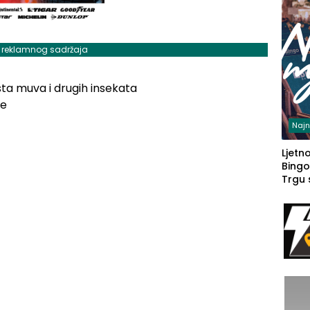
j reklamnog sadržaja
sta muva i drugih insekata
če
Najn
Ljetno
Bingo
Trgu