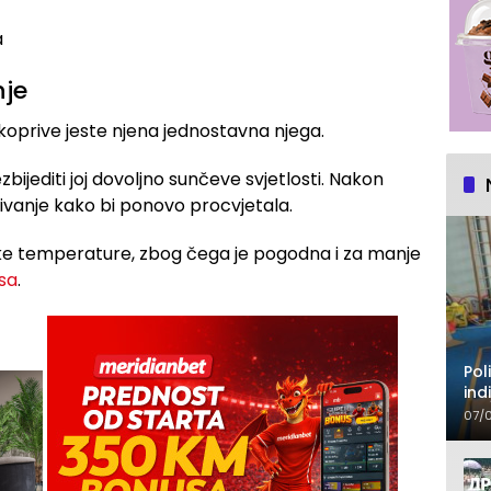
a
nje
koprive jeste njena jednostavna njega.
zbijediti joj dovoljno sunčeve svjetlosti. Nakon
ivanje kako bi ponovo procvjetala.
iske temperature, zbog čega je pogodna i za manje
sa
.
Pol
ind
je
07/