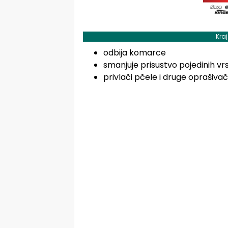
Kra
odbija komarce
smanjuje prisustvo pojedinih vr
privlači pčele i druge oprašiva