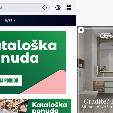
WEB
×