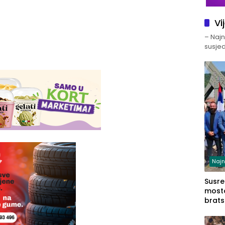
Vi
– Najno
susjed
Najn
Susret
mosto
brats
Zvorn
Zvorn