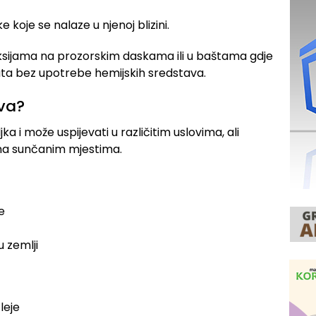
 koje se nalaze u njenoj blizini.
aksijama na prozorskim daskama ili u baštama gdje
kata bez upotrebe hemijskih sredstava.
iva?
a i može uspijevati u različitim uslovima, ali
 na sunčanim mjestima.
e
 zemlji
leje