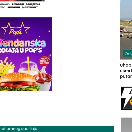
Crna
Uhapš
usmrt
putar
putu 
prem
(FOT
j reklamnog sadržaja