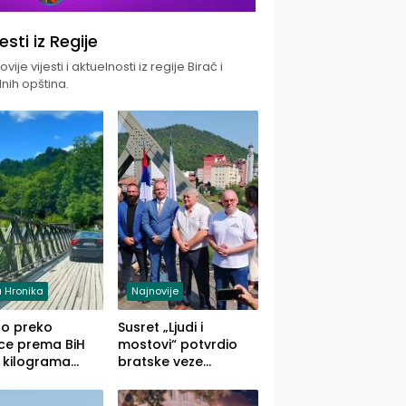
jesti iz Regije
vije vijesti i aktuelnosti iz regije Birač i
nih opština.
 Hronika
Najnovije
uo preko
Susret „Ljudi i
ce prema BiH
mostovi“ potvrdio
 kilograma
bratske veze
uane sakrivene
Zvornika i Malog
omobilu
Zvornika