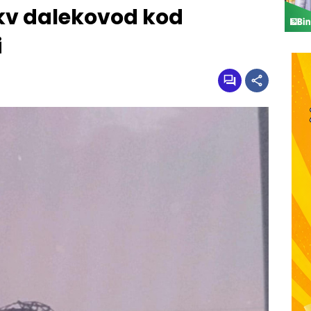
 kv dalekovod kod
i