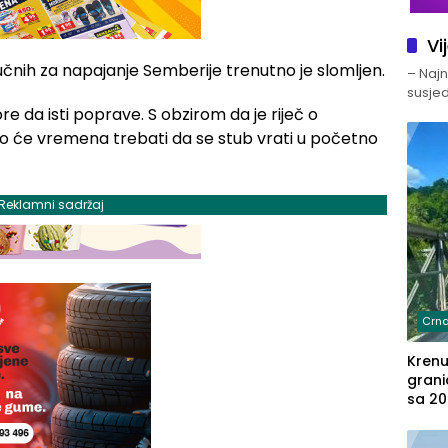
Vi
učnih za napajanje Semberije trenutno je slomljen.
– Najno
susjed
e da isti poprave. S obzirom da je riječ o
liko će vremena trebati da se stub vrati u početno
Reklamni sadržaj
Crna
Kren
grani
sa 20
marih
u aut