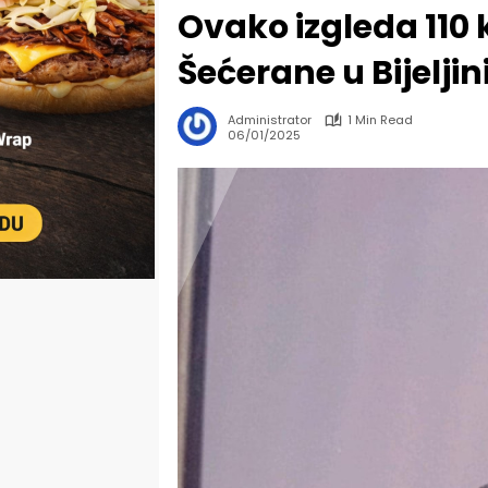
Ovako izgleda 110
Šećerane u Bijeljin
Administrator
1 Min Read
06/01/2025