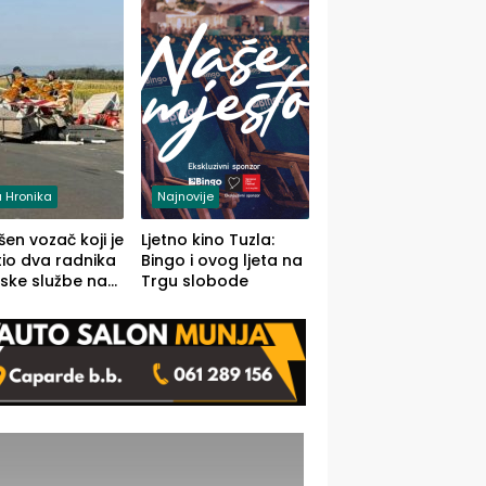
 Hronika
Najnovije
en vozač koji je
Ljetno kino Tuzla:
io dva radnika
Bingo i ovog ljeta na
ske službe na
Trgu slobode
od Loznice
a Šapcu
O)