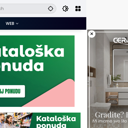
WEB
×